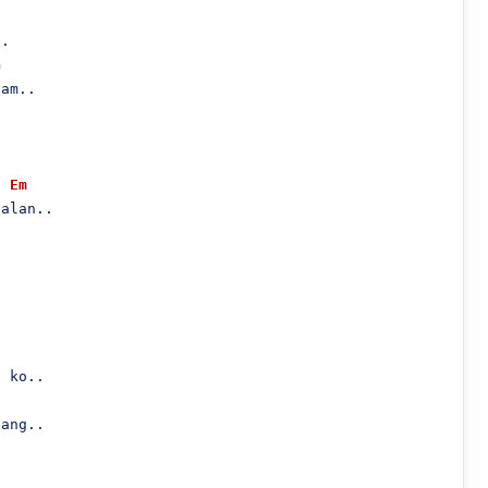
.

G
am..

Em
alan..

 ko..

ang..
