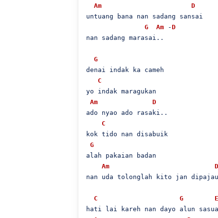
Am
D
untuang bana nan sadang sansai

G
Am
 -
D
nan sadang marasai..

G
denai indak ka cameh

C
yo indak maragukan

Am
D
ado nyao ado rasaki..

C
kok tido nan disabuik

G
alah pakaian badan

Am
nan uda tolonglah kito jan dipajau
C
G
hati lai kareh nan dayo alun sasua