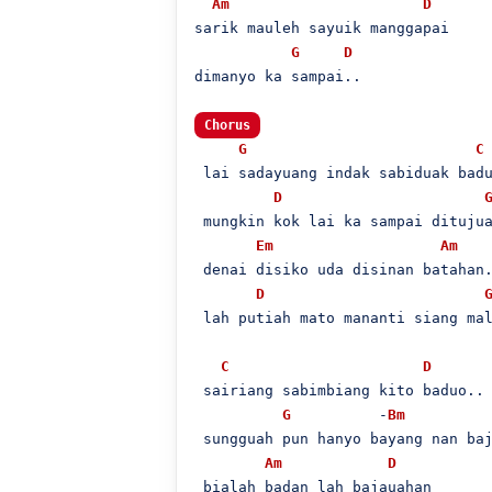
Am
D
sarik mauleh sayuik manggapai

G
D
dimanyo ka sampai..

Chorus
G
C
 lai sadayuang indak sabiduak badu
D
 mungkin kok lai ka sampai ditujua
Em
Am
 denai disiko uda disinan batahan.
D
 lah putiah mato mananti siang mal
C
D
 sairiang sabimbiang kito baduo..

G
          -
Bm
 sungguah pun hanyo bayang nan baj
Am
D
 bialah badan lah bajauahan
