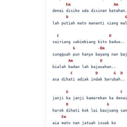
Em
Am
 denai disiko uda disinan batahan.
D
 lah putiah mato mananti siang mal
C
D
 sairiang sabimbiang kito baduo..

G
          -
Bm
 sungguah pun hanyo bayang nan baj
Am
D
 bialah badan lah bajauahan..

C
D
G
D
 asa dihati adiak indak barubah..

G
C
 janji ka janji kamarekan ka denai
D
G
 harok dihati kok lai baujuang san
Em
 aia mato nan jatuah isuak ko
