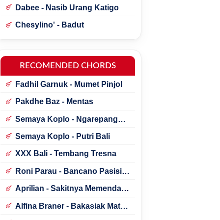
Dabee - Nasib Urang Katigo
Chesylino' - Badut
RECOMENDED CHORDS
Fadhil Garnuk - Mumet Pinjol
Pakdhe Baz - Mentas
Semaya Koplo - Ngarepang
Tresna
Semaya Koplo - Putri Bali
XXX Bali - Tembang Tresna
Roni Parau - Bancano Pasisia
Salatan
Aprilian - Sakitnya Memendam
Cinta
Alfina Braner - Bakasiak Mato
Mamandang