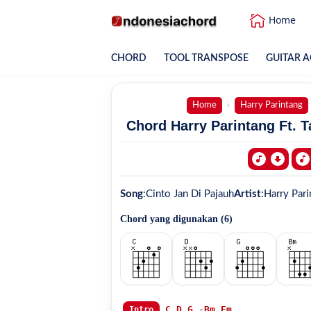
Home
CHORD
TOOL TRANSPOSE
GUITAR A
Home
Harry Parintang
Chord Harry Parintang Ft. Ta
Song
:
Cinto Jan Di Pajauh
Artist
:
Harry Parin
Chord yang digunakan (
6
)
C
D
G
 -
Bm
Em
Intro