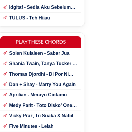
Idgitaf - Sedia Aku Sebelum
Hujan
TULUS - Teh Hijau
PLAY THESE CHORDS
Solen Kulaleen - Sabar Jua
Shania Twain, Tanya Tucker -
Little Miss Twain
Thomas Djordhi - Di Por Ni
Udan
Dan + Shay - Marry You Again
Aprilian - Merayu Cintamu
Medy Parit - Toto Disko' One
Tik Tok
Vicky Praz, Tri Suaka X Nabila
Maharani - Mecucu
Five Minutes - Lelah