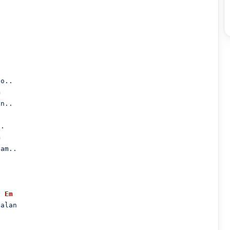
o..

G
n..

.

G
am..

Em
alan
