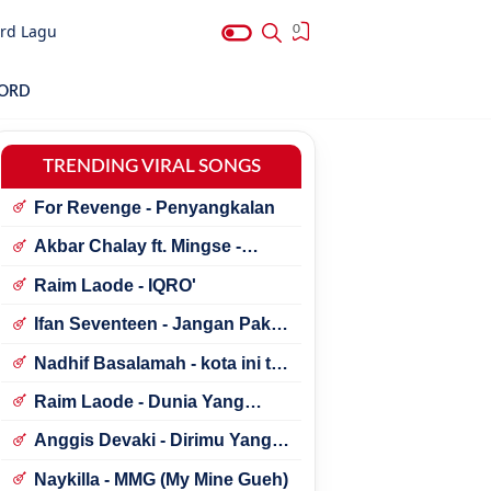
rd Lagu
0
HORD
TRENDING VIRAL SONGS
For Revenge - Penyangkalan
Akbar Chalay ft. Mingse -
Astaga Bercanda
Raim Laode - IQRO'
Ifan Seventeen - Jangan Paksa
Rindu (Beda)
Nadhif Basalamah - kota ini tak
sama tanpamu
Raim Laode - Dunia Yang
Nanti
Anggis Devaki - Dirimu Yang
Dulu
Naykilla - MMG (My Mine Gueh)