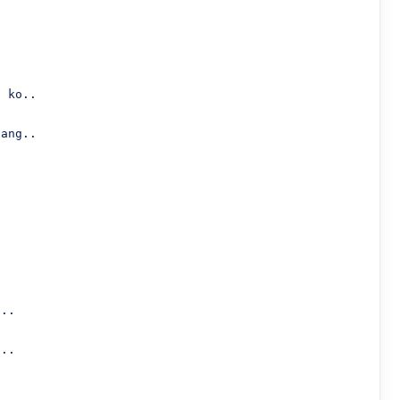
 ko..

ang..



..

..
