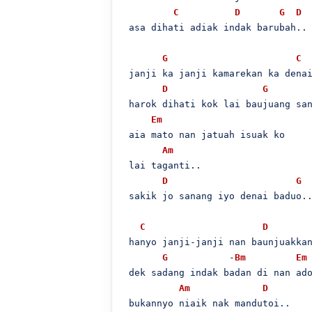
C
D
G
D
 asa dihati adiak indak barubah..

G
C
 janji ka janji kamarekan ka denai
D
G
 harok dihati kok lai baujuang san
Em
 aia mato nan jatuah isuak ko

Am
 lai taganti..

D
G
 sakik jo sanang iyo denai baduo..
C
D
 hanyo janji-janji nan baunjuakkan
G
           -
Bm
Em
 dek sadang indak badan di nan ado
Am
D
 bukannyo niaik nak mandutoi..
