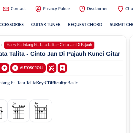
Contact
Privacy Police
Disclaimer
Cho
CCESSORIES
GUITAR TUNER
REQUEST CHORD
SUBMIT C
Harry Parintang Ft. Tata Talita - Cinto Jan Di Pajauh
ta Talita - Cinto Jan Di Pajauh Kunci Gitar
AUTOSCROLL
tang Ft. Tata Talita
Key
:
C
Difficulty
:
Basic