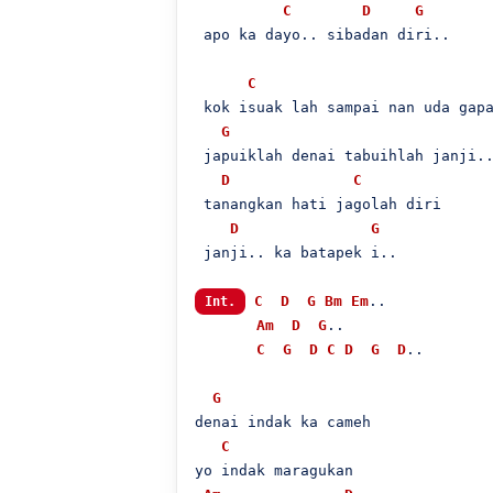
C
D
G
 apo ka dayo.. sibadan diri..

C
 kok isuak lah sampai nan uda gapa
G
 japuiklah denai tabuihlah janji..
D
C
 tanangkan hati jagolah diri

D
G
 janji.. ka batapek i..

C
D
G
Bm
Em
..

Int.
Am
D
G
..

C
G
D
C
D
G
D
..

G
denai indak ka cameh

C
yo indak maragukan
