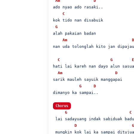
Am
D
ado nyao ado rasaki..

C
kok tido nan disabuik

G
alah pakaian badan

Am
nan uda tolonglah kito jan dipajau
C
G
hati lai kareh nan dayo alun sasua
Am
D
sarik mauleh sayuik manggapai

G
D
dimanyo ka sampai..

Chorus
G
C
 lai sadayuang indak sabiduak badu
D
 mungkin kok lai ka sampai ditujua