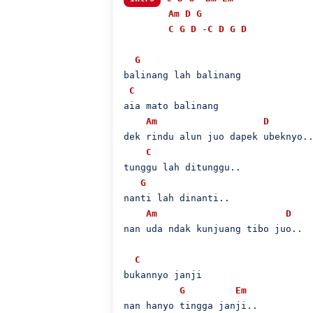
Am
D
G
C
G
D
 -
C
D
G
D
G
balinang lah balinang

C
aia mato balinang

Am
D
dek rindu alun juo dapek ubeknyo..
C
tunggu lah ditunggu..

G
nanti lah dinanti..

Am
D
nan uda ndak kunjuang tibo juo..

C
bukannyo janji

G
Em
nan hanyo tingga janji..
