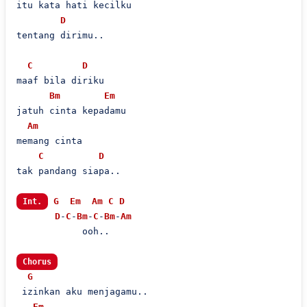
itu kata hati kecilku

D
tentang dirimu..

C
D
maaf bila diriku

Bm
Em
jatuh cinta kepadamu

Am
memang cinta

C
D
tak pandang siapa..

G
Em
Am
C
D
Int.
D
-
C
-
Bm
-
C
-
Bm
-
Am
            ooh..

Chorus
G
 izinkan aku menjagamu..

Em