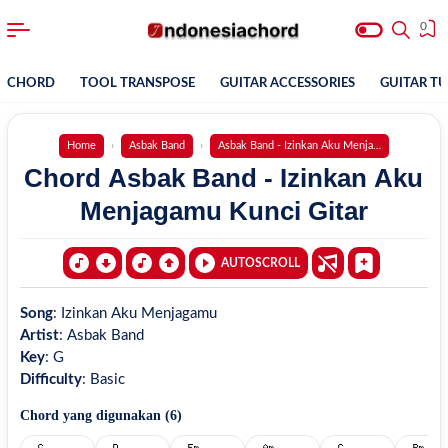
0
CHORD
TOOL TRANSPOSE
GUITAR ACCESSORIES
GUITAR T
Home
Asbak Band
Asbak Band - Izinkan Aku Menjagamu
Chord Asbak Band - Izinkan Aku
Menjagamu Kunci Gitar
AUTOSCROLL
Song
:
Izinkan Aku Menjagamu
Artist
:
Asbak Band
Key
:
G
Difficulty
:
Basic
Chord yang digunakan (
6
)