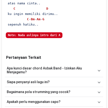
 atas nama cinta..

C
D
 ku ingin memiliki dirimu..

C
-
Bm
-
Am
-
G
 sepenuh hatiku..

Note: Nada aslinya intro dari A
Pertanyaan Terkait
Apa kunci dasar chord Asbak Band - Izinkan Aku
Menjagamu?
Lagu
Izinkan Aku Menjagamu
menggunakan
6
chord
, yaitu
G, D,
Siapa penyanyi asli lagu ini?
Em, Am, C, Bm
. Versi chord ini telah disederhanakan sehingga
lebih mudah dimainkan oleh pemula maupun gitaris yang ingin
Lagu
Izinkan Aku Menjagamu
merupakan lagu yang dibawakan
Bagaimana pola strumming yang cocok?
belajar memainkan lagu ini.
oleh
Asbak Band
. Pada halaman ini tersedia versi chord gitar yang
lebih mudah dimainkan tanpa mengubah alur lagu.
Tidak ada satu pola strumming yang wajib digunakan. Sebagai
Apakah perlu menggunakan capo?
acuan, kamu dapat menggunakan pola
Down - Down - Up - Up -