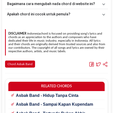
Down - Up
kemudian menyesuaikannya dengan tempo dan irama
Tidak selalu. Chord pada halaman ini sudah disesuaikan dengan
Bagaimana cara mengubah nada chord di website ini?
lagu
Izinkan Aku Menjagamu
.
kunci dasar
G
. Jika ingin mengikuti nada asli penyanyi, kamu dapat
menggunakan fitur
Transpose
atau menambahkan capo sesuai
Gunakan tombol
Transpose (atas)
untuk menaikkan nada dan
Apakah chord ini cocok untuk pemula?
kebutuhan.
Transpose (bawah)
untuk menurunkan nada. Seluruh chord akan
berubah secara otomatis tanpa mengubah lirik sehingga kamu
Ya. Versi chord gitar
Izinkan Aku Menjagamu
pada halaman ini
dapat menyesuaikannya dengan jangkauan suara.
menggunakan kunci yang lebih sederhana sehingga lebih mudah
dipelajari oleh pemula tanpa menghilangkan struktur dasar lagu.
DISCLAIMER
Indonesiachord is focused on providing song’s lyrics and
chords as an appreciation to the authors and composers who have
dedicated their life in music industry, especially in Indonesia. All lyrics
and their chords are originally derived from trusted sources and also from
our contributors. The copyright of all songs and lyrics are owned by their
respective authors, artists, and music labels.
Chord Asbak Band
RELATED CHORDS
Asbak Band - Hidup Tanpa Cinta
Asbak Band - Sampai Kapan Kupendam