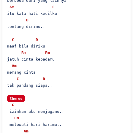
berbeda dari yang lainnya

Am
C
itu kata hati kecilku

D
tentang dirimu..

C
D
maaf bila diriku

Bm
Em
jatuh cinta kepadamu

Am
memang cinta

C
D
tak pandang siapa..

Chorus
G
 izinkan aku menjagamu..

Em
 melewati hari-harimu..

Am