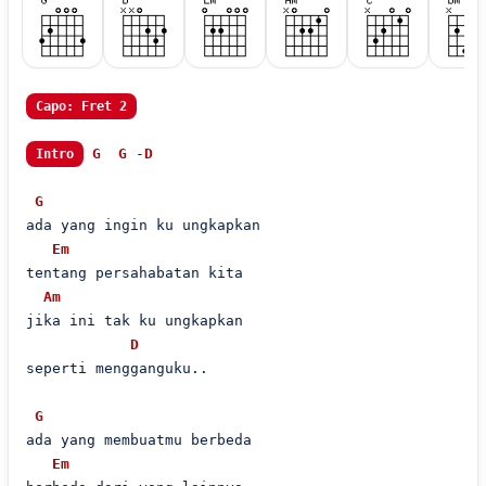
Capo: Fret 2
G
G
 -
D
Intro
G
ada yang ingin ku ungkapkan

Em
tentang persahabatan kita

Am
jika ini tak ku ungkapkan

D
seperti mengganguku..

G
ada yang membuatmu berbeda

Em