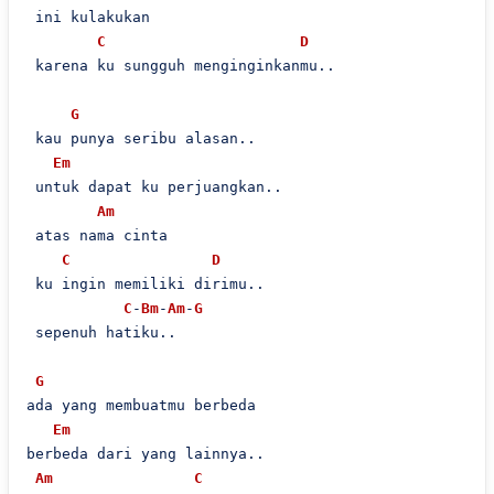
 ini kulakukan

C
D
 karena ku sungguh menginginkanmu..

G
 kau punya seribu alasan..

Em
 untuk dapat ku perjuangkan..

Am
 atas nama cinta

C
D
 ku ingin memiliki dirimu..

C
-
Bm
-
Am
-
G
 sepenuh hatiku..

G
ada yang membuatmu berbeda

Em
berbeda dari yang lainnya..

Am
C