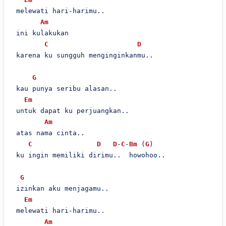
 melewati hari-harimu..

Am
 ini kulakukan

C
D
 karena ku sungguh menginginkanmu..

G
 kau punya seribu alasan..

Em
 untuk dapat ku perjuangkan..

Am
 atas nama cinta..

C
D
D
-
C
-
Bm
 (
G
)

 ku ingin memiliki dirimu..  howohoo..

G
 izinkan aku menjagamu..

Em
 melewati hari-harimu..

Am