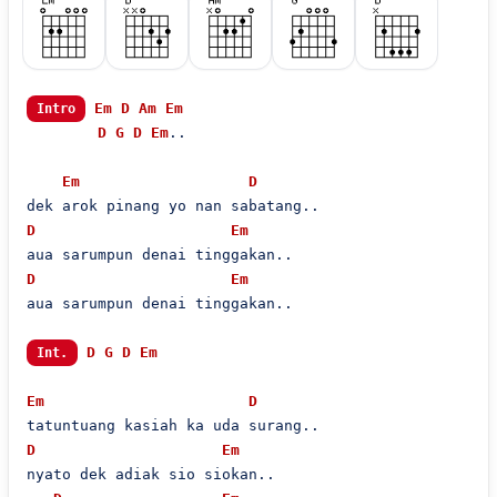
Em
D
Am
Em
Intro
D
G
D
Em
..

Em
D
D
Em
D
Em
aua sarumpun denai tinggakan..

D
G
D
Em
Int.
Em
D
D
Em
nyato dek adiak sio siokan..
