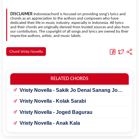
dapat menyesuaikannya dengan jangkauan suara.
menggunakan kunci yang lebih sederhana sehingga lebih mudah
dipelajari oleh pemula tanpa menghilangkan struktur dasar lagu.
DISCLAIMER
Indonesiachord is focused on providing song’s lyrics and
chords as an appreciation to the authors and composers who have
dedicated their life in music industry, especially in Indonesia. All lyrics
and their chords are originally derived from trusted sources and also from
our contributors. The copyright of all songs and lyrics are owned by their
respective authors, artists, and music labels.
Chord Vristy Novella
RELATED CHORDS
Vristy Novella - Sakik Jo Denai Sanang Jo
Urang
Vristy Novella - Kolak Sarabi
Vristy Novella - Joged Bagurau
Vristy Novella - Anak Kala