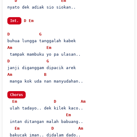
D
Em
nyato dek adiak sio siokan..

D
Em
Int.
D
G
Am
Em
D
G
Am
B
 manga kok uda nan manyudahan..

Chorus
Em
D
Am
 ulah tadayo.. dek kilek kaco..

Em
 intan ditangan malah babuang..

Em
D
Am
 bakucak iman.. didalam dado..
