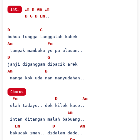
Em
D
Am
Em
Int.
D
G
D
Em
..

D
G
Am
Em
D
G
Am
B
 manga kok uda nan manyudahan..

Chorus
Em
D
Am
 ulah tadayo.. dek kilek kaco..

Em
 intan ditangan malah babuang..

Em
D
Am
 bakucak iman.. didalam dado..

Em