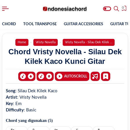
0
CHORD
TOOL TRANSPOSE
GUITAR ACCESSORIES
GUITAR T
Home
Vristy Novella
Vristy Novella - Silau Dek Kilek Kaco
Chord Vristy Novella - Silau Dek
Kilek Kaco Kunci Gitar
AUTOSCROLL
Song
:
Silau Dek Kilek Kaco
Artist
:
Vristy Novella
Key
:
Em
Difficulty
:
Basic
Chord yang digunakan (
5
)