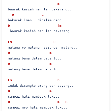
Em
 baurak kasiah nan lah bakarang..

D
G
 bakucak iman.. didalam dado..

D
Em
  baurak kasiah nan lah bakarang..

Em
D
 malang yo malang nasib den malang..

D
Em
 malang bana dalam bacinto..

D
Em
 malang bana dalam bacinto..

Em
D
 indak disangko urang den sayang..

D
Em
 sampai hati mambuek luko..

D
Em
B
 sampai nyo hati mambuek luko..
