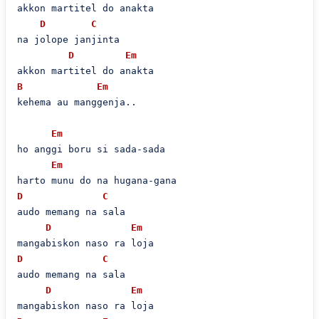
akkon martitel do anakta

D
C
na jolope janjinta

D
Em
B
Em
kehema au manggenja..

Em
ho anggi boru si sada-sada

Em
D
C
audo memang na sala

D
Em
D
C
audo memang na sala

D
Em