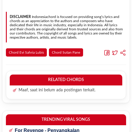
berubah secara otomatis tanpa mengubah lirik sehingga kamu
Ya. Versi chord gitar
Sigaret Cengkeh Sigaret Surya
pada
dapat menyesuaikannya dengan jangkauan suara.
halaman ini menggunakan kunci yang lebih sederhana sehingga
lebih mudah dipelajari oleh pemula tanpa menghilangkan struktur
DISCLAIMER
Indonesiachord is focused on providing song’s lyrics and
dasar lagu.
chords as an appreciation to the authors and composers who have
dedicated their life in music industry, especially in Indonesia. All lyrics
and their chords are originally derived from trusted sources and also from
our contributors. The copyright of all songs and lyrics are owned by their
respective authors, artists, and music labels.
Chord Evi Sahria Lubis
Chord Sutan Pane
RELATED CHORDS
Maaf, saat ini belum ada postingan terkait.
TRENDING VIRAL SONGS
For Revenge - Penyangkalan