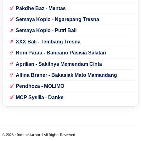
Pakdhe Baz - Mentas
Semaya Koplo - Ngarepang Tresna
Semaya Koplo - Putri Bali
XXX Bali - Tembang Tresna
Roni Parau - Bancano Pasisia Salatan
Aprilian - Sakitnya Memendam Cinta
Alfina Braner - Bakasiak Mato Mamandang
Pendhoza - MOLIMO
MCP Sysilia - Danke
©
2026
• Indonesiachord All Rights Reserved