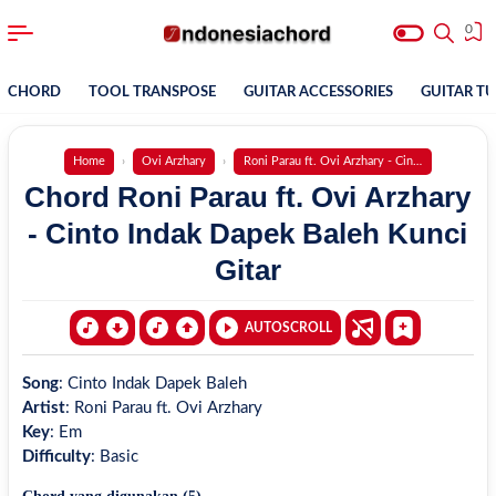
0
CHORD
TOOL TRANSPOSE
GUITAR ACCESSORIES
GUITAR T
Home
Ovi Arzhary
Roni Parau ft. Ovi Arzhary - Cinto Indak Dapek
Chord Roni Parau ft. Ovi Arzhary
- Cinto Indak Dapek Baleh Kunci
Gitar
AUTOSCROLL
Song
:
Cinto Indak Dapek Baleh
Artist
:
Roni Parau ft. Ovi Arzhary
Key
:
Em
Difficulty
:
Basic