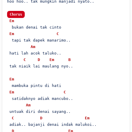
hoo hoo.. tak mungkin manjadi nyato..

Chorus
Em
  bukan denai tak cinto

Em
C
  tapi tak dapek manarimo..

Am
 hati lah acok taluko..

C
D
Em
B
 tak niaik lai maulang nyo..

Em
  mambuka pintu di hati

Em
C
  satidaknyo adiak mancubo..

Am
 untuak diri denai sayang..

C
D
Em
 adiak.. bajanji denai indak malukoi..

D
Em