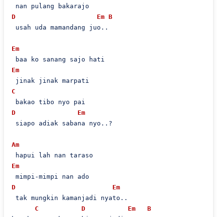
D
Em
B
 usah uda mamandang juo..

Em
Em
C
D
Em
 siapo adiak sabana nyo..?

Am
Em
D
Em
 tak mungkin kamanjadi nyato..

C
D
Em
B