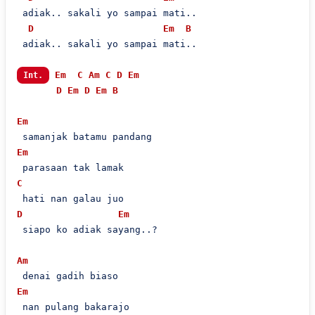
 adiak.. sakali yo sampai mati..

D
Em
B
 adiak.. sakali yo sampai mati..

Em
C
Am
C
D
Em
Int.
D
Em
D
Em
B
Em
Em
C
D
Em
 siapo ko adiak sayang..?

Am
Em