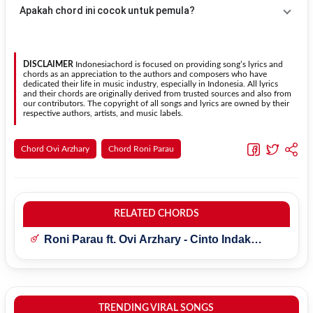
dapat menggunakan fitur
Transpose
atau menambahkan capo
Gunakan tombol
Transpose (atas)
untuk menaikkan nada dan
Apakah chord ini cocok untuk pemula?
sesuai kebutuhan.
Transpose (bawah)
untuk menurunkan nada. Seluruh chord akan
berubah secara otomatis tanpa mengubah lirik sehingga kamu
Ya. Versi chord gitar
Cinto Indak Dapek Baleh
pada halaman ini
dapat menyesuaikannya dengan jangkauan suara.
menggunakan kunci yang lebih sederhana sehingga lebih mudah
dipelajari oleh pemula tanpa menghilangkan struktur dasar lagu.
DISCLAIMER
Indonesiachord is focused on providing song’s lyrics and
chords as an appreciation to the authors and composers who have
dedicated their life in music industry, especially in Indonesia. All lyrics
and their chords are originally derived from trusted sources and also from
our contributors. The copyright of all songs and lyrics are owned by their
respective authors, artists, and music labels.
Chord Ovi Arzhary
Chord Roni Parau
RELATED CHORDS
Roni Parau ft. Ovi Arzhary - Cinto Indak
Samo Rononyo
TRENDING VIRAL SONGS