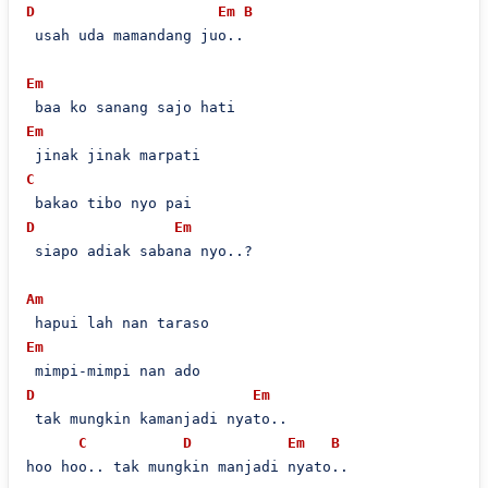
D
Em
B
 usah uda mamandang juo..

Em
Em
C
D
Em
 siapo adiak sabana nyo..?

Am
Em
D
Em
 tak mungkin kamanjadi nyato..

C
D
Em
B
hoo hoo.. tak mungkin manjadi nyato..
