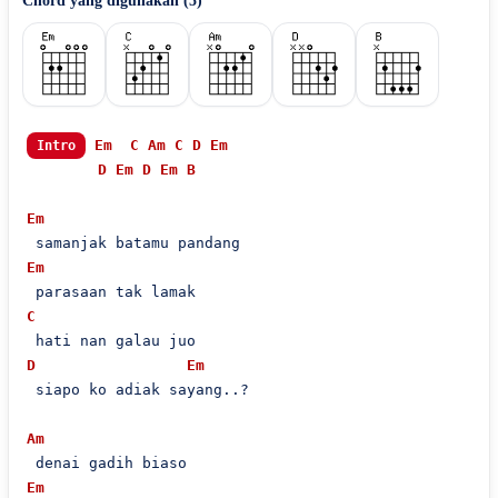
Chord yang digunakan (
5
)
Em
C
Am
C
D
Em
Intro
D
Em
D
Em
B
Em
Em
C
D
Em
 siapo ko adiak sayang..?

Am
Em