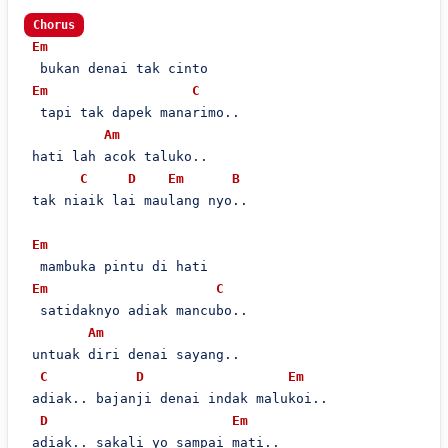
Chorus
Em
  bukan denai tak cinto

Em
C
  tapi tak dapek manarimo..

Am
 hati lah acok taluko..

C
D
Em
B
 tak niaik lai maulang nyo..

Em
  mambuka pintu di hati

Em
C
  satidaknyo adiak mancubo..

Am
 untuak diri denai sayang..

C
D
Em
 adiak.. bajanji denai indak malukoi..

D
Em
 adiak.. sakali yo sampai mati..
