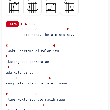
C
G
F
G
Intro
F
G
C
         sio nona.. beta cinta se..

C
G
F
C
 katong dua berkenalan..

F
ada kata cinta

C
G
yang beta bilang par ale.. nona..

C
G
F
C