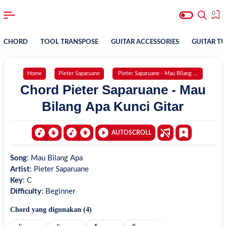
0
CHORD
TOOL TRANSPOSE
GUITAR ACCESSORIES
GUITAR T
Home
Pieter Saparuane
Pieter Saparuane - Mau Bilang Apa
Chord Pieter Saparuane - Mau
Bilang Apa Kunci Gitar
AUTOSCROLL
Song
:
Mau Bilang Apa
Artist
:
Pieter Saparuane
Key
:
C
Difficulty
:
Beginner
Chord yang digunakan (
4
)