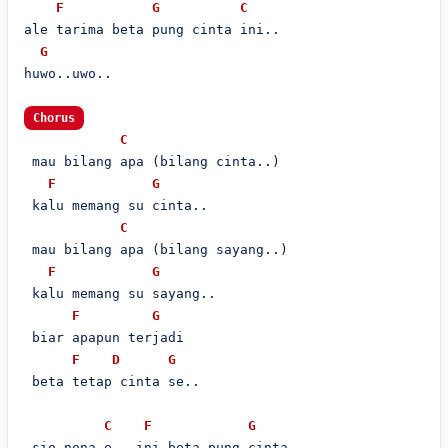
F
G
C
ale tarima beta pung cinta ini..

G
huwo..uwo..

Chorus
C
 mau bilang apa (bilang cinta..)

F
G
 kalu memang su cinta..

C
 mau bilang apa (bilang sayang..)

F
G
 kalu memang su sayang..

F
G
 biar apapun terjadi

F
D
G
 beta tetap cinta se..

C
F
G
 sio nona e.. ini beta pung cinta
