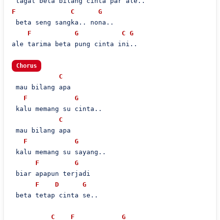
F
C
G
 beta seng sangka.. nona..

F
G
C
G
ale tarima beta pung cinta ini..

Chorus
C
 mau bilang apa

F
G
 kalu memang su cinta..

C
 mau bilang apa

F
G
 kalu memang su sayang..

F
G
 biar apapun terjadi

F
D
G
 beta tetap cinta se..

C
F
G