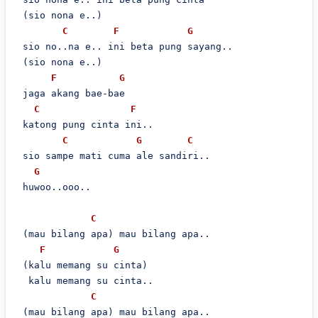
 (sio nona e..)

C
F
G
 sio no..na e.. ini beta pung sayang..

 (sio nona e..)

F
G
 jaga akang bae-bae

C
F
 katong pung cinta ini..

C
G
C
 sio sampe mati cuma ale sandiri..

G
 huwoo..ooo..

C
 (mau bilang apa) mau bilang apa..

F
G
 (kalu memang su cinta)

  kalu memang su cinta..

C
 (mau bilang apa) mau bilang apa..
