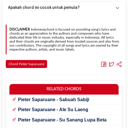
menggunakan fitur
Transpose
atau menambahkan capo sesuai
Gunakan tombol
Transpose (atas)
untuk menaikkan nada dan
Apakah chord ini cocok untuk pemula?
kebutuhan.
Transpose (bawah)
untuk menurunkan nada. Seluruh chord akan
berubah secara otomatis tanpa mengubah lirik sehingga kamu
Ya. Versi chord gitar
Mau Bilang Apa
pada halaman ini
dapat menyesuaikannya dengan jangkauan suara.
menggunakan kunci yang lebih sederhana sehingga lebih mudah
dipelajari oleh pemula tanpa menghilangkan struktur dasar lagu.
DISCLAIMER
Indonesiachord is focused on providing song’s lyrics and
chords as an appreciation to the authors and composers who have
dedicated their life in music industry, especially in Indonesia. All lyrics
and their chords are originally derived from trusted sources and also from
our contributors. The copyright of all songs and lyrics are owned by their
respective authors, artists, and music labels.
Chord Pieter Saparuane
RELATED CHORDS
Pieter Saparuane - Sabuah Sabiji
Pieter Saparuane - Ale Su Laeng
Pieter Saparuane - Su Sanang Lupa Beta