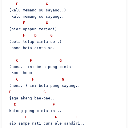
F
G
 (kalu memang su sayang..)

  kalu memang su sayang..

F
G
 (biar apapun terjadi)

F
D
G
 (beta tetap cinta se..)

  nona beta cinta se..

C
F
G
 (nona.. ini beta pung cinta)

  huu..huuu..

C
F
G
 (nona..) ini beta pung sayang..

F
G
 jaga akang bae-bae..

C
F
 katong pung cinta ini..

C
G
C
 sio sampe mati cuma ale sandiri..
