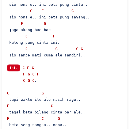
 sio nona e.. ini beta pung cinta..

C
F
G
 sio nona e.. ini beta pung sayang..

F
G
 jaga akang bae-bae

C
F
 katong pung cinta ini..

C
G
C
G
 sio sampe mati cuma ale sandiri..

C
F
G
Int.
F
G
C
F
C
G
C
..

C
G
F
C
F
C
G
 beta seng sangka.. nona..
