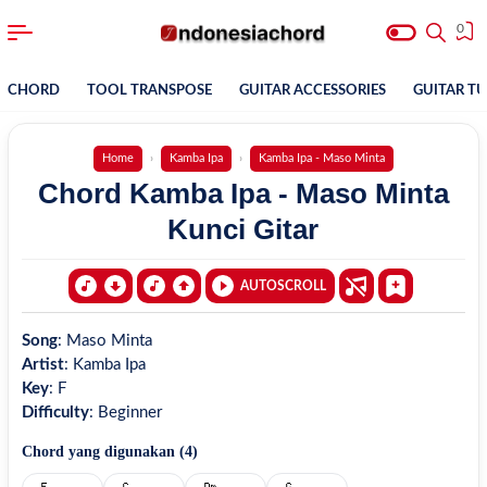
0
CHORD
TOOL TRANSPOSE
GUITAR ACCESSORIES
GUITAR T
Home
Kamba Ipa
Kamba Ipa - Maso Minta
Chord Kamba Ipa - Maso Minta
Kunci Gitar
AUTOSCROLL
Song
:
Maso Minta
Artist
:
Kamba Ipa
Key
:
F
Difficulty
:
Beginner
Chord yang digunakan (
4
)