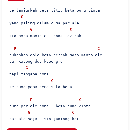
F
 terlanjurkah beta titip beta pung cinta

C
 yang paling dalam cuma par ale

G
C
 sio nona manis e.. nona jazirah..

F
C
 bukankah dolo beta pernah maso minta ale

 par katong dua kaweng e

G
 tapi mangapa nona..

C
 se pung papa seng suka beta..

F
C
 cuma par ale nona.. beta pung cinta..

G
C
 par ale saja.. sio jantong hati..
