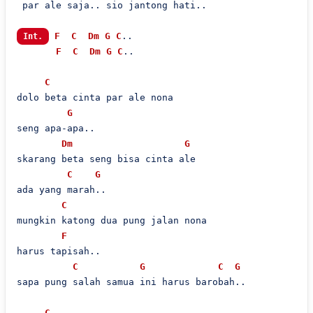
 par ale saja.. sio jantong hati..

F
C
Dm
G
C
..

Int.
F
C
Dm
G
C
..

C
dolo beta cinta par ale nona

G
seng apa-apa..

Dm
G
skarang beta seng bisa cinta ale

C
G
ada yang marah..

C
mungkin katong dua pung jalan nona

F
harus tapisah..

C
G
C
G
sapa pung salah samua ini harus barobah..

C