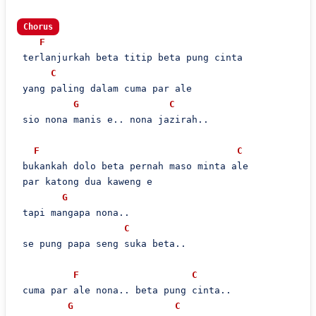
Chorus
F
 terlanjurkah beta titip beta pung cinta

C
 yang paling dalam cuma par ale

G
C
 sio nona manis e.. nona jazirah..

F
C
 bukankah dolo beta pernah maso minta ale

 par katong dua kaweng e

G
 tapi mangapa nona..

C
 se pung papa seng suka beta..

F
C
 cuma par ale nona.. beta pung cinta..

G
C