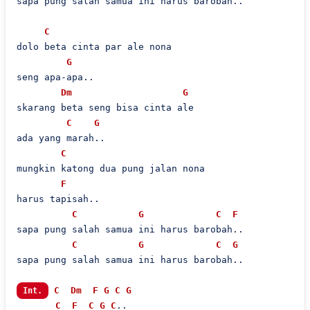
sapa pung salah samua ini harus barobah..

C
dolo beta cinta par ale nona

G
seng apa-apa..

Dm
G
skarang beta seng bisa cinta ale

C
G
ada yang marah..

C
mungkin katong dua pung jalan nona

F
harus tapisah..

C
G
C
F
sapa pung salah samua ini harus barobah..

C
G
C
G
sapa pung salah samua ini harus barobah..

C
Dm
F
G
C
G
Int.
C
F
C
G
C
..
