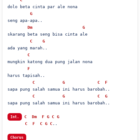
dolo beta cinta par ale nona

G
seng apa-apa..

Dm
G
skarang beta seng bisa cinta ale

C
G
ada yang marah..

C
mungkin katong dua pung jalan nona

F
harus tapisah..

C
G
C
F
sapa pung salah samua ini harus barobah..

C
G
C
G
sapa pung salah samua ini harus barobah..

C
Dm
F
G
C
G
Int.
C
F
C
G
C
..

Chorus