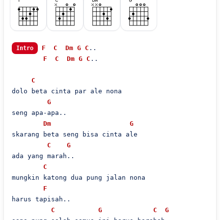
F
C
Dm
G
C
..

Intro
F
C
Dm
G
C
..

C
dolo beta cinta par ale nona

G
seng apa-apa..

Dm
G
skarang beta seng bisa cinta ale

C
G
ada yang marah..

C
mungkin katong dua pung jalan nona

F
harus tapisah..

C
G
C
G