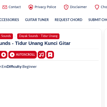
Contact
Privacy Police
Disclaimer
Cho
CCESSORIES
GUITAR TUNER
REQUEST CHORD
SUBMIT C
 Sounds
Dayak Sounds - Tidur Unang
nds - Tidur Unang Kunci Gitar
AUTOSCROLL
y
:
Em
Difficulty
:
Beginner