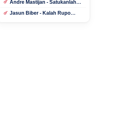
Andre Mastijan - Satukanlah
Hati Kami
Jasun Biber - Kalah Rupo
Kalah Bondo