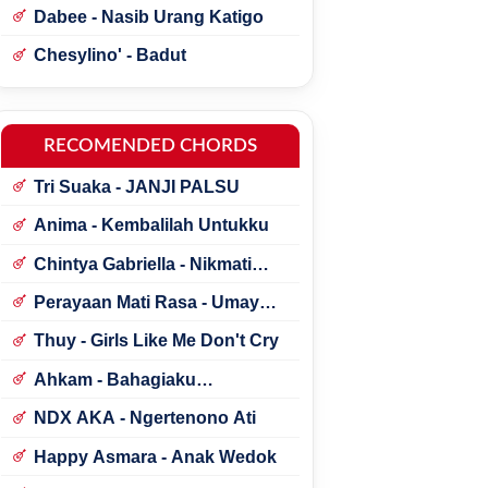
Dabee - Nasib Urang Katigo
Chesylino' - Badut
RECOMENDED CHORDS
Tri Suaka - JANJI PALSU
Anima - Kembalilah Untukku
Chintya Gabriella - Nikmati
Perjalanannya
Perayaan Mati Rasa - Umay
Shahab ft. Natania Karin
Thuy - Girls Like Me Don't Cry
Ahkam - Bahagiaku
Sederhana
NDX AKA - Ngertenono Ati
Happy Asmara - Anak Wedok