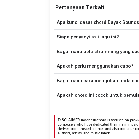
Pertanyaan Terkait
Apa kunci dasar chord Dayak Sounds
Lagu
Tidur Unang
menggunakan
3
chor
Siapa penyanyi asli lagu ini?
sehingga lebih mudah dimainkan oleh pemu
Lagu
Tidur Unang
merupakan lagu yang 
Bagaimana pola strumming yang co
chord gitar yang lebih mudah dimai
Apakah perlu menggunakan capo?
Down - Down - Up - Up - Down - Up
Unang
.
Tidak selalu. Chord pada halaman ini su
Bagaimana cara mengubah nada chord
nada asli penyanyi, kamu dapat me
kebutuhan.
Gunakan tombol
Transpose (atas)
untuk
Apakah chord ini cocok untuk pemul
nada. Seluruh chord akan berubah secara otomatis tanpa mengubah lirik sehingga kamu dapat
menyesuaikannya dengan jangkauan 
Ya. Versi chord gitar
Tidur Unang
pada halaman ini menggunakan
lebih mudah dipelajari
DISCLAIMER
Indonesiachord is focused on provid
composers who have dedicated their life in music in
derived from trusted sources and also from our con
authors, artists, and music labels.