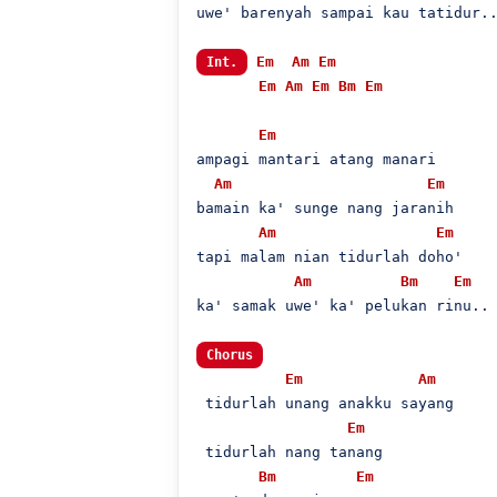
uwe' barenyah sampai kau tatidur..
Em
Am
Em
Int.
Em
Am
Em
Bm
Em
Em
ampagi mantari atang manari

Am
Em
bamain ka' sunge nang jaranih

Am
Em
tapi malam nian tidurlah doho'

Am
Bm
Em
ka' samak uwe' ka' pelukan rinu..

Chorus
Em
Am
 tidurlah unang anakku sayang

Em
 tidurlah nang tanang

Bm
Em