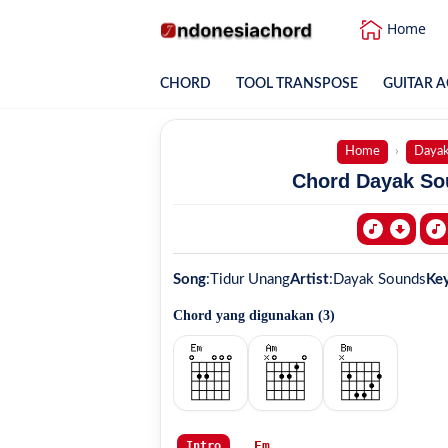
Home
CHORD
TOOL TRANSPOSE
GUITAR A
Home
Dayak
Chord Dayak Sou
Song
:
Tidur Unang
Artist
:
Dayak Sounds
Ke
Chord yang digunakan (
3
)
Em
Intro