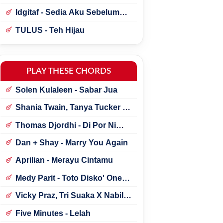
Idgitaf - Sedia Aku Sebelum
Hujan
TULUS - Teh Hijau
PLAY THESE CHORDS
Solen Kulaleen - Sabar Jua
Shania Twain, Tanya Tucker -
Little Miss Twain
Thomas Djordhi - Di Por Ni
Udan
Dan + Shay - Marry You Again
Aprilian - Merayu Cintamu
Medy Parit - Toto Disko' One
Tik Tok
Vicky Praz, Tri Suaka X Nabila
Maharani - Mecucu
Five Minutes - Lelah