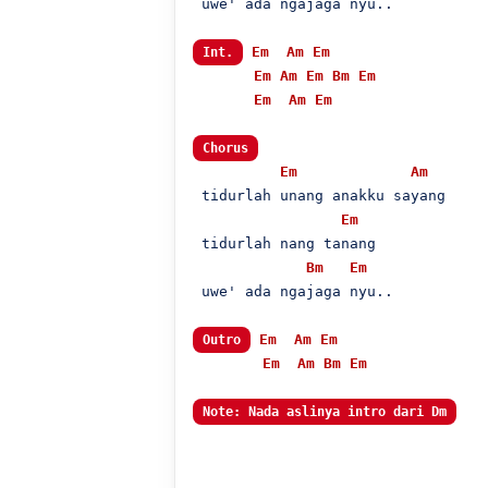
 uwe' ada ngajaga nyu..

Em
Am
Em
Int.
Em
Am
Em
Bm
Em
Em
Am
Em
Chorus
Em
Am
 tidurlah unang anakku sayang

Em
 tidurlah nang tanang

Bm
Em
 uwe' ada ngajaga nyu..

Em
Am
Em
Outro
Em
Am
Bm
Em
Note: Nada aslinya intro dari Dm