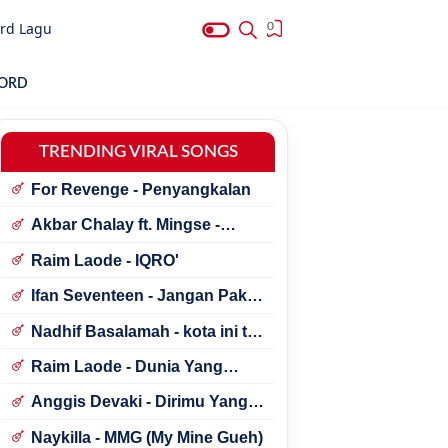
rd Lagu
0
HORD
TRENDING VIRAL SONGS
For Revenge - Penyangkalan
Akbar Chalay ft. Mingse -
Astaga Bercanda
Raim Laode - IQRO'
Ifan Seventeen - Jangan Paksa
Rindu (Beda)
Nadhif Basalamah - kota ini tak
sama tanpamu
Raim Laode - Dunia Yang
Nanti
Anggis Devaki - Dirimu Yang
Dulu
Naykilla - MMG (My Mine Gueh)