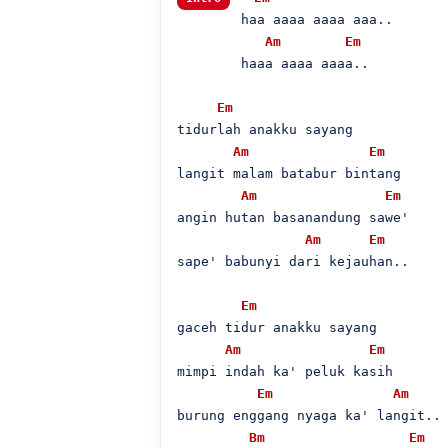
        haa aaaa aaaa aaa..

Am
Em
        haaa aaaa aaaa..

Em
tidurlah anakku sayang

Am
Em
langit malam batabur bintang

Am
Em
angin hutan basanandung sawe'

Am
Em
sape' babunyi dari kejauhan..

Em
gaceh tidur anakku sayang

Am
Em
mimpi indah ka' peluk kasih

Em
Am
burung enggang nyaga ka' langit..

Bm
Em