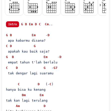
G
B
Em
D
C
Cm
..

Intro
G
B
Em
     -
D
C
D
G
G
B
Em
     -
D
C
D
G
   -
G7
 tak dengar lagi suaramu

C
D
   (-
C
)

hanya bisa ku kenang

Bm
Em
tak kan lagi terulang

Am
D