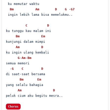
 ku memutar waktu

Bm
Am
D
G
 -
G7
 ingin lebih lama bisa memelukmu..

C
D
ku tunggu kau malam ini

Bm
Em
kunjungi dalam mimpi

Am
D
ku ingin ulang kembali

G
-
Am
-
Bm
semua memori

  -
G
C
D
di saat-saat bersama

Bm
Em
yang selalu bahagia

Am
D
peluk cium aku begitu mesra..

Chorus