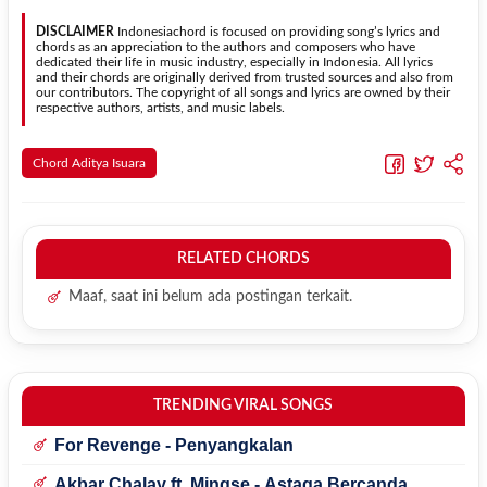
dapat menyesuaikannya dengan jangkauan suara.
menggunakan kunci yang lebih sederhana sehingga lebih mudah
dipelajari oleh pemula tanpa menghilangkan struktur dasar lagu.
DISCLAIMER
Indonesiachord is focused on providing song’s lyrics and
chords as an appreciation to the authors and composers who have
dedicated their life in music industry, especially in Indonesia. All lyrics
and their chords are originally derived from trusted sources and also from
our contributors. The copyright of all songs and lyrics are owned by their
respective authors, artists, and music labels.
Chord Aditya Isuara
RELATED CHORDS
Maaf, saat ini belum ada postingan terkait.
TRENDING VIRAL SONGS
For Revenge - Penyangkalan
Akbar Chalay ft. Mingse - Astaga Bercanda