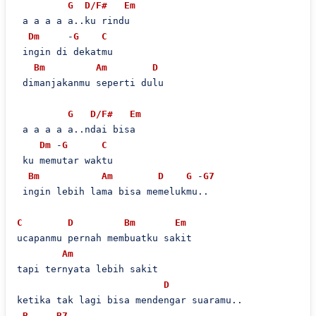
G
D/F#
Em
 a a a a a..ku rindu

Dm
     -
G
C
 ingin di dekatmu

Bm
Am
D
 dimanjakanmu seperti dulu

G
D/F#
Em
 a a a a a..ndai bisa

Dm
 -
G
C
 ku memutar waktu

Bm
Am
D
G
 -
G7
 ingin lebih lama bisa memelukmu..

C
D
Bm
Em
ucapanmu pernah membuatku sakit

Am
tapi ternyata lebih sakit

D
ketika tak lagi bisa mendengar suaramu..

B
B7