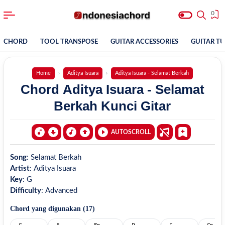
0
CHORD
TOOL TRANSPOSE
GUITAR ACCESSORIES
GUITAR T
Home
Aditya Isuara
Aditya Isuara - Selamat Berkah
Chord Aditya Isuara - Selamat
Berkah Kunci Gitar
AUTOSCROLL
Song
:
Selamat Berkah
Artist
:
Aditya Isuara
Key
:
G
Difficulty
:
Advanced
Chord yang digunakan (
17
)