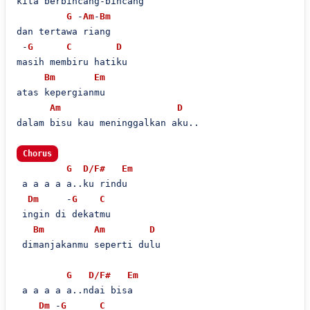
kita berbincang-bincang

G
 -
Am
-
Bm
dan tertawa riang

 -
G
C
D
masih membiru hatiku

Bm
Em
atas kepergianmu

Am
D
dalam bisu kau meninggalkan aku..

Chorus
G
D/F#
Em
 a a a a a..ku rindu

Dm
     -
G
C
 ingin di dekatmu

Bm
Am
D
 dimanjakanmu seperti dulu

G
D/F#
Em
 a a a a a..ndai bisa

Dm
 -
G
C