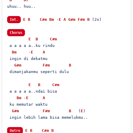
uhuu.. huu..

E
B
C#m
Bm
 -
E
A
G#m
F#m
B
 (2x)

Int.
Chorus
E
B
C#m
 a a a a a..ku rindu

Bm
     -
E
A
 ingin di dekatmu

G#m
F#m
B
 dimanjakanmu seperti dulu

E
B
C#m
 a a a a a..ndai bisa

Bm
 -
E
A
 ku memutar waktu

G#m
F#m
B
   (
E
)

 ingin lebih lama bisa memelukmu..

E
B
C#m
B
Outro