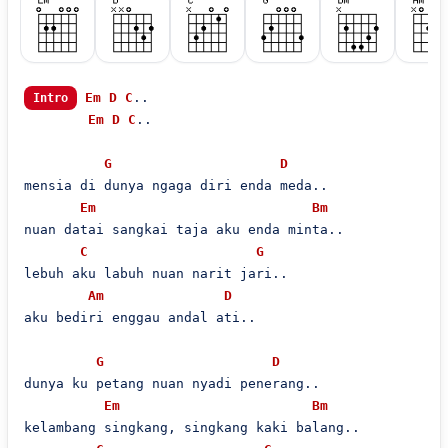
Em
D
C
..

Intro
Em
D
C
..

G
D
mensia di dunya ngaga diri enda meda..

Em
Bm
nuan datai sangkai taja aku enda minta..

C
G
lebuh aku labuh nuan narit jari..

Am
D
aku bediri enggau andal ati..

G
D
dunya ku petang nuan nyadi penerang..

Em
Bm
kelambang singkang, singkang kaki balang..
