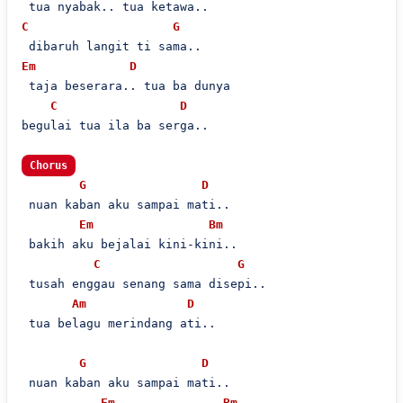
C
G
Em
D
 taja beserara.. tua ba dunya

C
D
begulai tua ila ba serga..

Chorus
G
D
 nuan kaban aku sampai mati..

Em
Bm
 bakih aku bejalai kini-kini..

C
G
 tusah enggau senang sama disepi..

Am
D
 tua belagu merindang ati..

G
D
 nuan kaban aku sampai mati..

Em
Bm