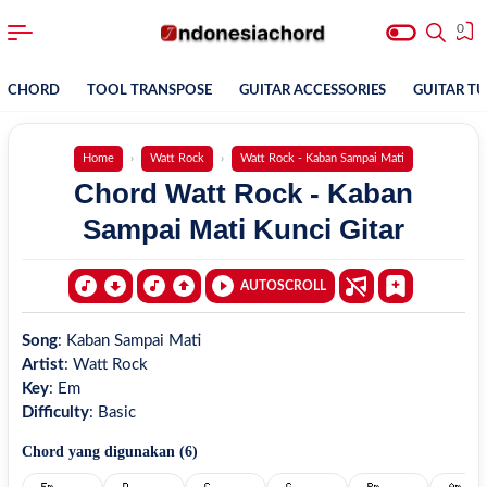
0
CHORD
TOOL TRANSPOSE
GUITAR ACCESSORIES
GUITAR T
Home
Watt Rock
Watt Rock - Kaban Sampai Mati
Chord Watt Rock - Kaban
Sampai Mati Kunci Gitar
AUTOSCROLL
Song
:
Kaban Sampai Mati
Artist
:
Watt Rock
Key
:
Em
Difficulty
:
Basic
Chord yang digunakan (
6
)