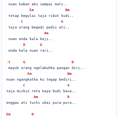
 nuan kaban aku sampai mati..

Em
Bm
 tetap begulai taja ribut kudi..

C
G
 taja orang begedi pedis ati..

Am
 nuan enda kala keji..

D
G
 enda kala nuan rari..

-
C
G
D
 mayuh orang ngelabuhka pangan diri..

Em
Bm
nuan ngangkatka ku tegap bediri..

C
G
taja miskin reta kaya budi basa..

Am
D
enggau ati tuchi ukai pura-pura..

Em
D