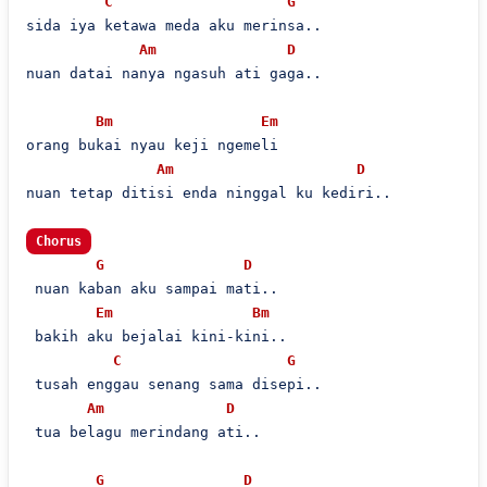
C
G
sida iya ketawa meda aku merinsa..

Am
D
nuan datai nanya ngasuh ati gaga..

Bm
Em
orang bukai nyau keji ngemeli

Am
D
nuan tetap ditisi enda ninggal ku kediri..

Chorus
G
D
 nuan kaban aku sampai mati..

Em
Bm
 bakih aku bejalai kini-kini..

C
G
 tusah enggau senang sama disepi..

Am
D
 tua belagu merindang ati..

G
D