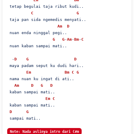
 tetap begulai taja ribut kudi..

C
G
 taja pan sida ngemedis menyati..

Am
D
 nuan enda ninggal pegi..

G
G
-
Am
-
Bm
-
C
 nuan kaban sampai mati..

  -
D
G
D
 maya padam seput ku dudi hari..

Em
Bm
C
G
 nama nuan ku ingat di ati..

Am
D
G
D
 kaban sampai mati..

Em
C
 kaban sampai mati..

D
G
 sampai mati..

Note: Nada aslinya intro dari C#m