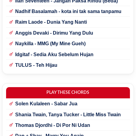
Ifan Seventeen - Jangan Paksa Rindu (Beda)
Nadhif Basalamah - kota ini tak sama tanpamu
Raim Laode - Dunia Yang Nanti
Anggis Devaki - Dirimu Yang Dulu
Naykilla - MMG (My Mine Gueh)
Idgitaf - Sedia Aku Sebelum Hujan
TULUS - Teh Hijau
PLAY THESE CHORDS
Solen Kulaleen - Sabar Jua
Shania Twain, Tanya Tucker - Little Miss Twain
Thomas Djordhi - Di Por Ni Udan
Dan + Shay - Marry You Again