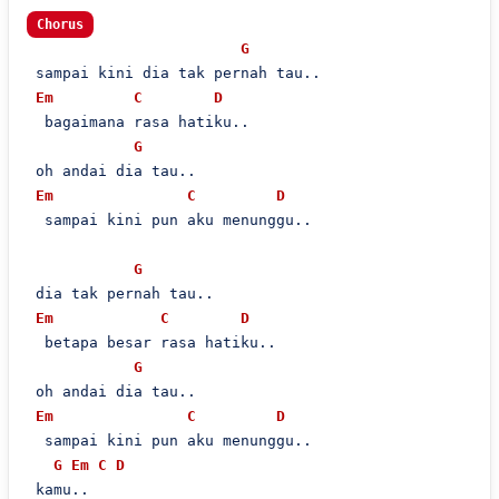
Chorus
G
 sampai kini dia tak pernah tau..

Em
C
D
  bagaimana rasa hatiku..

G
 oh andai dia tau..

Em
C
D
  sampai kini pun aku menunggu..

G
 dia tak pernah tau..

Em
C
D
  betapa besar rasa hatiku..

G
 oh andai dia tau..

Em
C
D
  sampai kini pun aku menunggu..

G
Em
C
D
 kamu..
