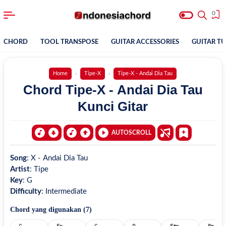
0
CHORD
TOOL TRANSPOSE
GUITAR ACCESSORIES
GUITAR T
Home
Tipe-X
Tipe-X - Andai Dia Tau
Chord Tipe-X - Andai Dia Tau
Kunci Gitar
AUTOSCROLL
Song
:
X - Andai Dia Tau
Artist
:
Tipe
Key
:
G
Difficulty
:
Intermediate
Chord yang digunakan (
7
)