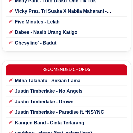
Medy Parit - Toto Disko' One Tik Tok
Vicky Praz, Tri Suaka X Nabila Maharani -
Mecucu
Five Minutes - Lelah
Dabee - Nasib Urang Katigo
Chesylino' - Badut
RECOMENDED CHORDS
Mitha Talahatu - Sekian Lama
Justin Timberlake - No Angels
Justin Timberlake - Drown
Justin Timberlake - Paradise ft. *NSYNC
Kangen Band - Cinta Terlarang