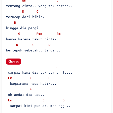
Em
C
tentang cinta.. yang tak pernah..

D
C
terucap dari bibirku..

D
hingga dia pergi..

G
F#m
Em
hanya karena takut cintaku

D
C
D
bertepuk sebelah.. tangan..

Chorus
G
 sampai kini dia tak pernah tau..

Em
C
D
  bagaimana rasa hatiku..

G
 oh andai dia tau..

Em
C
D
  sampai kini pun aku menunggu..
