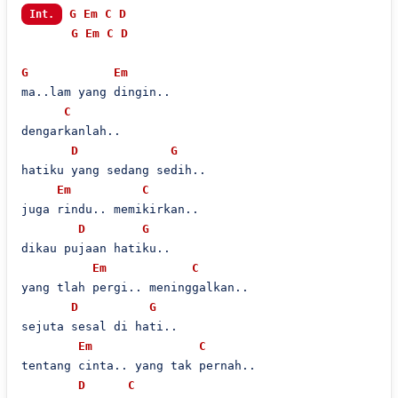
G
Em
C
D
Int.
G
Em
C
D
G
Em
ma..lam yang dingin..

C
dengarkanlah..

D
G
hatiku yang sedang sedih..

Em
C
juga rindu.. memikirkan..

D
G
dikau pujaan hatiku..

Em
C
yang tlah pergi.. meninggalkan..

D
G
sejuta sesal di hati..

Em
C
tentang cinta.. yang tak pernah..

D
C