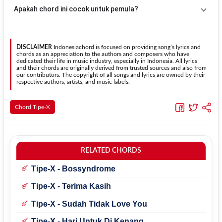
menggunakan fitur
Transpose
atau menambahkan capo sesuai
Gunakan tombol
Transpose (atas)
untuk menaikkan nada dan
Apakah chord ini cocok untuk pemula?
kebutuhan.
Transpose (bawah)
untuk menurunkan nada. Seluruh chord akan
berubah secara otomatis tanpa mengubah lirik sehingga kamu
Ya. Versi chord gitar
X - Andai Dia Tau
pada halaman ini
dapat menyesuaikannya dengan jangkauan suara.
menggunakan kunci yang lebih sederhana sehingga lebih mudah
dipelajari oleh pemula tanpa menghilangkan struktur dasar lagu.
DISCLAIMER
Indonesiachord is focused on providing song’s lyrics and
chords as an appreciation to the authors and composers who have
dedicated their life in music industry, especially in Indonesia. All lyrics
and their chords are originally derived from trusted sources and also from
our contributors. The copyright of all songs and lyrics are owned by their
respective authors, artists, and music labels.
Chord Tipe-X
RELATED CHORDS
Tipe-X - Bossyndrome
Tipe-X - Terima Kasih
Tipe-X - Sudah Tidak Love You
Tipe-X - Hari Untuk Di Kenang