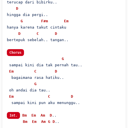
terucap dari bibirku..

D
hingga dia pergi..

G
F#m
Em
hanya karena takut cintaku

D
C
D
bertepuk sebelah.. tangan..

Chorus
G
 sampai kini dia tak pernah tau..

Em
C
D
  bagaimana rasa hatiku..

G
 oh andai dia tau..

Em
C
D
  sampai kini pun aku menunggu..

Bm
Em
Am
D
..

Int.
Bm
Em
Am
G
D
..
