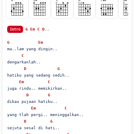
G
Em
C
D
..

Intro
G
Em
ma..lam yang dingin..

C
dengarkanlah..

D
G
hatiku yang sedang sedih..

Em
C
juga rindu.. memikirkan..

D
G
dikau pujaan hatiku..

Em
C
yang tlah pergi.. meninggalkan..

D
G
sejuta sesal di hati..
