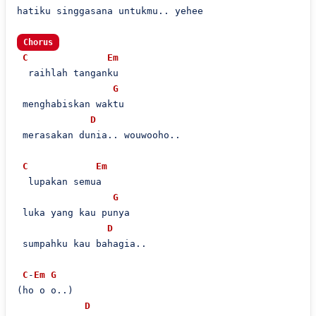
hatiku singgasana untukmu.. yehee

Chorus
C
Em
  raihlah tanganku

G
 menghabiskan waktu

D
 merasakan dunia.. wouwooho..

C
Em
  lupakan semua

G
 luka yang kau punya

D
 sumpahku kau bahagia..

C
-
Em
G
(ho o o..)

D