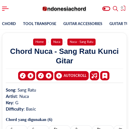
0
CHORD
TOOL TRANSPOSE
GUITAR ACCESSORIES
GUITAR T
Home
Nuca
Nuca - Sang Ratu
Chord Nuca - Sang Ratu Kunci
Gitar
AUTOSCROLL
Song
:
Sang Ratu
Artist
:
Nuca
Key
:
G
Difficulty
:
Basic
Chord yang digunakan (
6
)