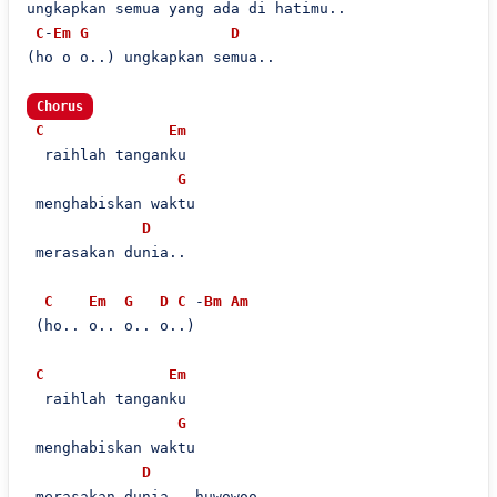
ungkapkan semua yang ada di hatimu..

C
-
Em
G
D
(ho o o..) ungkapkan semua..

Chorus
C
Em
  raihlah tanganku

G
 menghabiskan waktu

D
 merasakan dunia..

C
Em
G
D
C
 -
Bm
Am
 (ho.. o.. o.. o..)

C
Em
  raihlah tanganku

G
 menghabiskan waktu

D
 merasakan dunia.. huwowoo..
