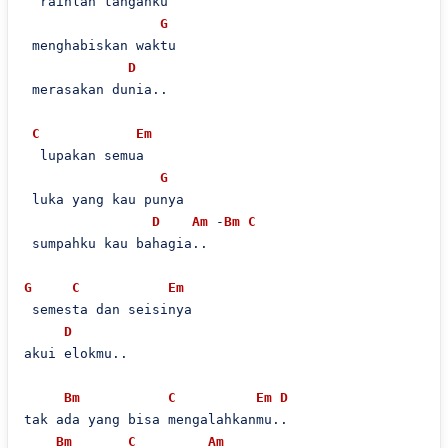
  raihlah tanganku

G
 menghabiskan waktu

D
 merasakan dunia..

C
Em
  lupakan semua

G
 luka yang kau punya

D
Am
 -
Bm
C
 sumpahku kau bahagia..

G
C
Em
 semesta dan seisinya

D
akui elokmu..

Bm
C
Em
D
tak ada yang bisa mengalahkanmu..

Bm
C
Am