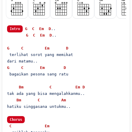
G
C
Em
D
..

Intro
G
C
Em
D
..

G
C
Em
D
 terlihat sorot yang memikat

G
C
Em
D
 bagaikan pesona sang ratu

Bm
C
Em
D
tak ada yang bisa mengalahkanmu..

Bm
C
Am
hatiku singgasana untukmu..

Chorus
C
Em