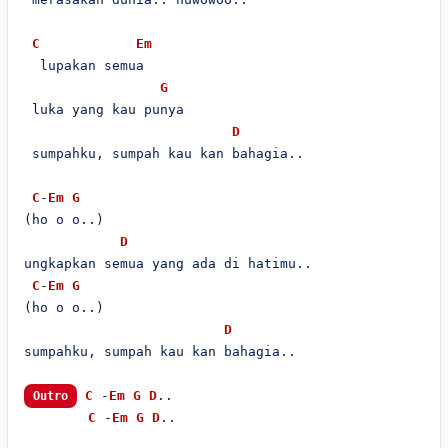
C
Em
  lupakan semua

G
 luka yang kau punya

D
 sumpahku, sumpah kau kan bahagia..

C
-
Em
G
(ho o o..)

D
ungkapkan semua yang ada di hatimu..

C
-
Em
G
(ho o o..)

D
sumpahku, sumpah kau kan bahagia..

C
 -
Em
G
D
..

Outro
C
 -
Em
G
D
..
