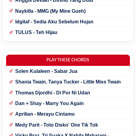
Anggis Devaki - Dirimu Yang Dulu
Naykilla - MMG (My Mine Gueh)
Idgitaf - Sedia Aku Sebelum Hujan
TULUS - Teh Hijau
PLAY THESE CHORDS
Solen Kulaleen - Sabar Jua
Shania Twain, Tanya Tucker - Little Miss Twain
Thomas Djordhi - Di Por Ni Udan
Dan + Shay - Marry You Again
Aprilian - Merayu Cintamu
Medy Parit - Toto Disko' One Tik Tok
Vicky Praz, Tri Suaka X Nabila Maharani -