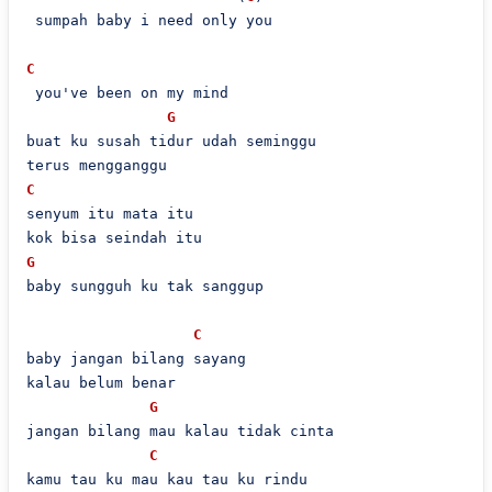
 sumpah baby i need only you

C
 you've been on my mind

G
buat ku susah tidur udah seminggu

C
senyum itu mata itu

G
baby sungguh ku tak sanggup

C
baby jangan bilang sayang

kalau belum benar

G
jangan bilang mau kalau tidak cinta

C
kamu tau ku mau kau tau ku rindu
