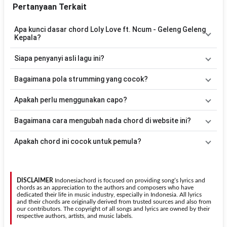
Pertanyaan Terkait
Apa kunci dasar chord Loly Love ft. Ncum - Geleng Geleng
Kepala?
Lagu
Geleng Geleng Kepala
menggunakan
2
chord
, yaitu
C, G
.
Siapa penyanyi asli lagu ini?
Versi chord ini telah disederhanakan sehingga lebih mudah
dimainkan oleh pemula maupun gitaris yang ingin belajar
Lagu
Geleng Geleng Kepala
merupakan lagu yang dibawakan oleh
Bagaimana pola strumming yang cocok?
memainkan lagu ini.
Loly Love ft. Ncum
. Pada halaman ini tersedia versi chord gitar
yang lebih mudah dimainkan tanpa mengubah alur lagu.
Tidak ada satu pola strumming yang wajib digunakan. Sebagai
Apakah perlu menggunakan capo?
acuan, kamu dapat menggunakan pola
Down - Down - Up - Up -
Down - Up
kemudian menyesuaikannya dengan tempo dan irama
Tidak selalu. Chord pada halaman ini sudah disesuaikan dengan
Bagaimana cara mengubah nada chord di website ini?
lagu
Geleng Geleng Kepala
.
kunci dasar
C
. Jika ingin mengikuti nada asli penyanyi, kamu dapat
menggunakan fitur
Transpose
atau menambahkan capo sesuai
Gunakan tombol
Transpose (atas)
untuk menaikkan nada dan
Apakah chord ini cocok untuk pemula?
kebutuhan.
Transpose (bawah)
untuk menurunkan nada. Seluruh chord akan
berubah secara otomatis tanpa mengubah lirik sehingga kamu
Ya. Versi chord gitar
Geleng Geleng Kepala
pada halaman ini
dapat menyesuaikannya dengan jangkauan suara.
menggunakan kunci yang lebih sederhana sehingga lebih mudah
dipelajari oleh pemula tanpa menghilangkan struktur dasar lagu.
DISCLAIMER
Indonesiachord is focused on providing song’s lyrics and
chords as an appreciation to the authors and composers who have
dedicated their life in music industry, especially in Indonesia. All lyrics
and their chords are originally derived from trusted sources and also from
our contributors. The copyright of all songs and lyrics are owned by their
respective authors, artists, and music labels.