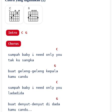
Chord yang digunakan (
2
)
C
G
Intro
Chorus
C
 sumpah baby i need only you

 tak ku sangka

G
 buat geleng-geleng kepala

 kamu candu

C
 sumpah baby i need only you

 ladadida

G
 buat denyut-denyut di dada

 kamu candu..
