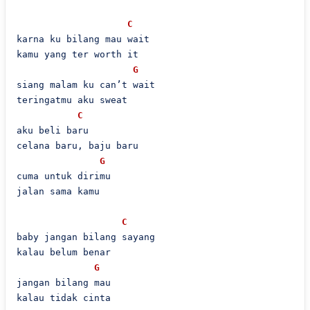
C
karna ku bilang mau wait

kamu yang ter worth it

G
siang malam ku can’t wait

teringatmu aku sweat

C
aku beli baru

celana baru, baju baru

G
cuma untuk dirimu

jalan sama kamu

C
baby jangan bilang sayang

kalau belum benar

G
jangan bilang mau

kalau tidak cinta
