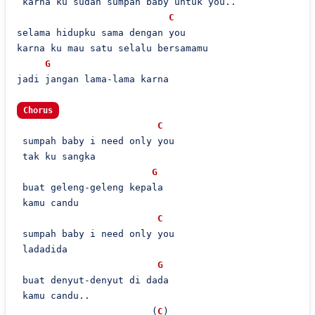
 karna ku sudah sumpah baby untuk you..

C
selama hidupku sama dengan you

karna ku mau satu selalu bersamamu

G
jadi jangan lama-lama karna

Chorus
C
 sumpah baby i need only you

 tak ku sangka

G
 buat geleng-geleng kepala

 kamu candu

C
 sumpah baby i need only you

 ladadida

G
 buat denyut-denyut di dada

 kamu candu..

                        (
C
)
