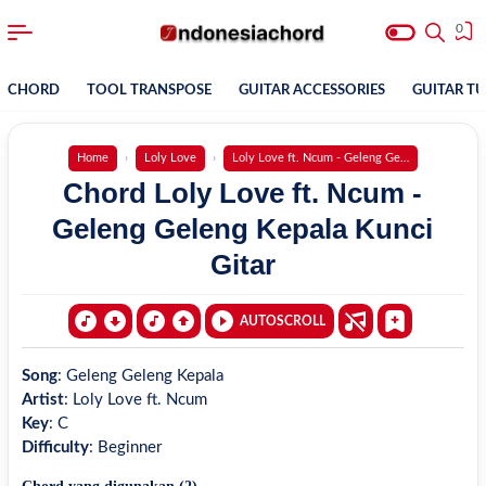
0
CHORD
TOOL TRANSPOSE
GUITAR ACCESSORIES
GUITAR T
Home
Loly Love
Loly Love ft. Ncum - Geleng Geleng Kepala
Chord Loly Love ft. Ncum -
Geleng Geleng Kepala Kunci
Gitar
AUTOSCROLL
Song
:
Geleng Geleng Kepala
Artist
:
Loly Love ft. Ncum
Key
:
C
Difficulty
:
Beginner