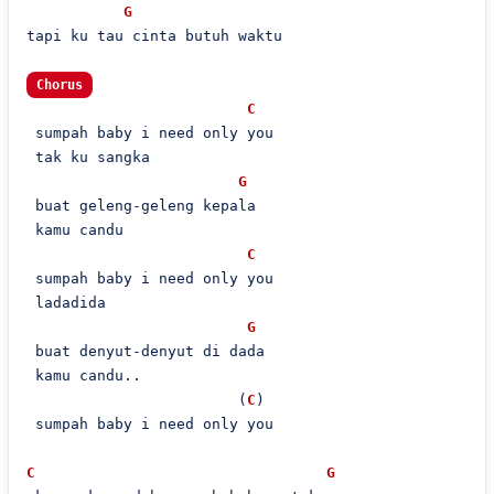
G
tapi ku tau cinta butuh waktu

Chorus
C
 sumpah baby i need only you

 tak ku sangka

G
 buat geleng-geleng kepala

 kamu candu

C
 sumpah baby i need only you

 ladadida

G
 buat denyut-denyut di dada

 kamu candu..

                        (
C
)

 sumpah baby i need only you

C
G