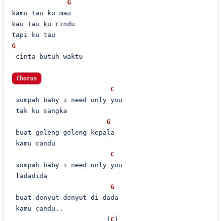
G
kamu tau ku mau

kau tau ku rindu

G
 cinta butuh waktu

Chorus
C
 sumpah baby i need only you

 tak ku sangka

G
 buat geleng-geleng kepala

 kamu candu

C
 sumpah baby i need only you

 ladadida

G
 buat denyut-denyut di dada

 kamu candu..

                        (
C
)
