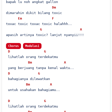
bapak lu noh angkat gallon

Dm
dimarahin dikit bilang toxic

Em
F
toxac toxic toxac toxic halahhh..

G
A
apasih artinya toxic? lanjut nyanyii!!! 

Chorus
Modulasi
D
G
 lihatlah orang terdekatmu

Bm
A
 yang berjuang tanpa kenal waktu..

D
G
 bahagianya dilewatkan

Bm
A
 untuk usahakan bahagiamu..

D
G
 lihatlah orang terdekatmu

Bm
A