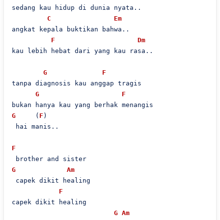
sedang kau hidup di dunia nyata..

C
Em
angkat kepala buktikan bahwa..

F
Dm
kau lebih hebat dari yang kau rasa..

G
F
tanpa diagnosis kau anggap tragis

G
F
G
     (
F
)

 hai manis..

F
G
Am
 capek dikit healing

F
capek dikit healing

G
Am