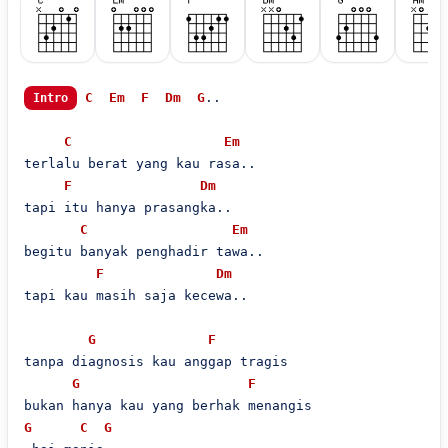
C
Em
F
Dm
G
..

Intro
C
Em
terlalu berat yang kau rasa..

F
Dm
tapi itu hanya prasangka..

C
Em
begitu banyak penghadir tawa..

F
Dm
tapi kau masih saja kecewa..

G
F
tanpa diagnosis kau anggap tragis

G
F
G
C
G