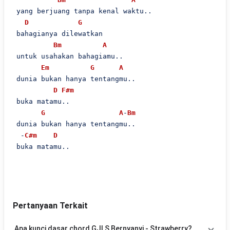
 yang berjuang tanpa kenal waktu..

D
G
 bahagianya dilewatkan

Bm
A
 untuk usahakan bahagiamu..

Em
G
A
 dunia bukan hanya tentangmu..

D
F#m
 buka matamu..

G
A
-
Bm
 dunia bukan hanya tentangmu..

  -
C#m
D
 buka matamu..

Pertanyaan Terkait
Apa kunci dasar chord GJLS Bernyanyi - Strawberry?