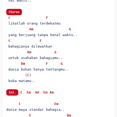
 hai manis..

Chorus
C
F
 lihatlah orang terdekatmu

Am
G
 yang berjuang tanpa kenal waktu..

C
F
 bahagianya dilewatkan

Am
G
 untuk usahakan bahagiamu..

Dm
F
G
 dunia bukan hanya tentangmu..

         (
C
)

 buka matamu..

C
Em
A#
Em
Am
Int.
C
Em
dunia maya standar bahagia..

F
Dm