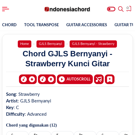
0
CHORD
TOOL TRANSPOSE
GUITAR ACCESSORIES
GUITAR T
Home
GJLS Bernyanyi
GJLS Bernyanyi - Strawberry
Chord GJLS Bernyanyi -
Strawberry Kunci Gitar
AUTOSCROLL
Song
:
Strawberry
Artist
:
GJLS Bernyanyi
Key
:
C
Difficulty
:
Advanced
Chord yang digunakan (
12
)