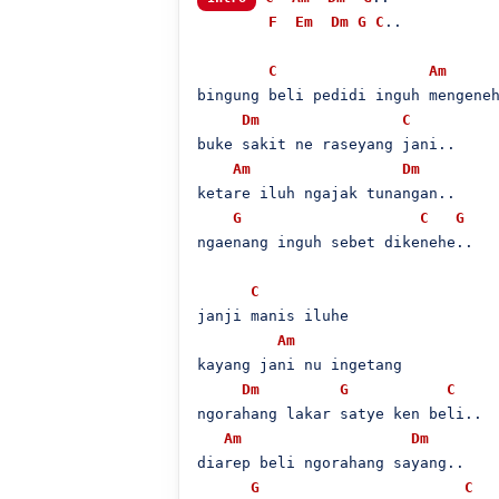
F
Em
Dm
G
C
..

C
Am
bingung beli pedidi inguh mengeneh
Dm
C
buke sakit ne raseyang jani..

Am
Dm
ketare iluh ngajak tunangan..

G
C
G
ngaenang inguh sebet dikenehe..

C
janji manis iluhe

Am
kayang jani nu ingetang

Dm
G
C
ngorahang lakar satye ken beli..

Am
Dm
diarep beli ngorahang sayang..

G
C