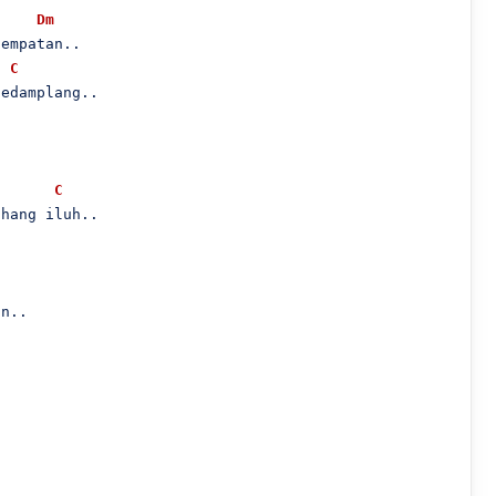
Dm
empatan..

C
edamplang..



C
hang iluh..

n..
