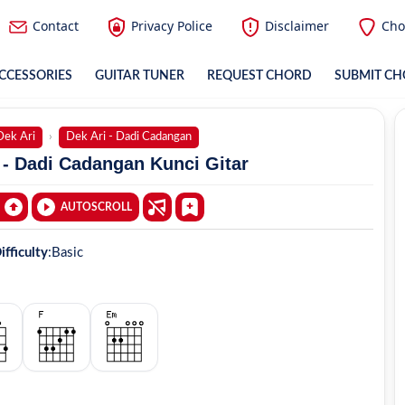
Contact
Privacy Police
Disclaimer
Cho
CCESSORIES
GUITAR TUNER
REQUEST CHORD
SUBMIT C
Dek Ari
Dek Ari - Dadi Cadangan
 - Dadi Cadangan Kunci Gitar
AUTOSCROLL
ifficulty
:
Basic