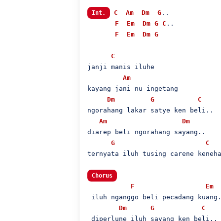
C
Am
Dm
G
..

Int.
F
Em
Dm
G
C
..

F
Em
Dm
G
C
janji manis iluhe

Am
kayang jani nu ingetang

Dm
G
C
ngorahang lakar satye ken beli..

Am
Dm
diarep beli ngorahang sayang..

G
C
ternyata iluh tusing carene keneha
Chorus
F
Em
 iluh nganggo beli pecadang kuang.
Dm
G
C
 diperlune iluh sayang ken beli..
