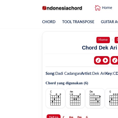
Home
CHORD
TOOL TRANSPOSE
GUITAR A
Home
Chord Dek Ari
Song
:
Dadi Cadangan
Artist
:
Dek Ari
Key
:
C
D
Chord yang digunakan (
6
)
C
Am
Dm
G
..

Intro