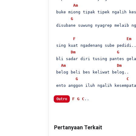
Am
 buke miong tipak tipek ngalih kes
G
 disubane suwung nyagrep melaib ng
F
Em
 sing kuat ngadenang sube pedidi..
Dm
G
 bli sadar diri tusing pantes gela
Am
Dm
 belog beli bes keliwat belog..

G
C
 ento anggon iluh ngalih kesempata
F
G
C
..

Outro
Pertanyaan Terkait