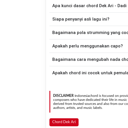
Apa kunci dasar chord Dek Ari - Dad
Lagu
Dadi Cadangan
menggunakan
6
ch
Siapa penyanyi asli lagu ini?
disederhanakan sehingga lebih mudah dim
memainkan lagu ini.
Lagu
Dadi Cadangan
merupakan lagu ya
Bagaimana pola strumming yang co
chord gitar yang lebih mudah dimai
Apakah perlu menggunakan capo?
Down - Down - Up - Up - Down - Up
Cadangan
.
Tidak selalu. Chord pada halaman ini su
Bagaimana cara mengubah nada chord
asli penyanyi, kamu dapat menggunakan
Gunakan tombol
Transpose (atas)
untuk
Apakah chord ini cocok untuk pemul
nada. Seluruh chord akan berubah secara otomatis tanpa mengubah lirik sehingga kamu dapat
menyesuaikannya dengan jangkauan 
Ya. Versi chord gitar
Dadi Cadangan
pada halaman i
sehingga
DISCLAIMER
Indonesiachord is focused on provid
composers who have dedicated their life in music in
derived from trusted sources and also from our con
authors, artists, and music labels.
Chord Dek Ari