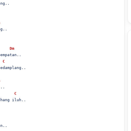
ng..

m
g..

Dm
empatan..

C
edamplang..

m
..

C
hang iluh..

n..
