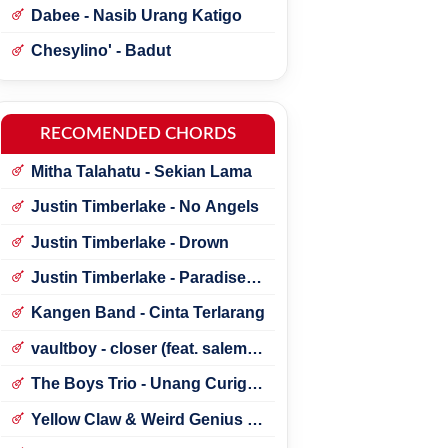
Dabee - Nasib Urang Katigo
Chesylino' - Badut
RECOMENDED CHORDS
Mitha Talahatu - Sekian Lama
Justin Timberlake - No Angels
Justin Timberlake - Drown
Justin Timberlake - Paradise ft.
*NSYNC
Kangen Band - Cinta Terlarang
vaultboy - closer (feat. salem
ilese)
The Boys Trio - Unang Curigai
Au
Yellow Claw & Weird Genius -
Lonely (Feat. Novia Bachmid)