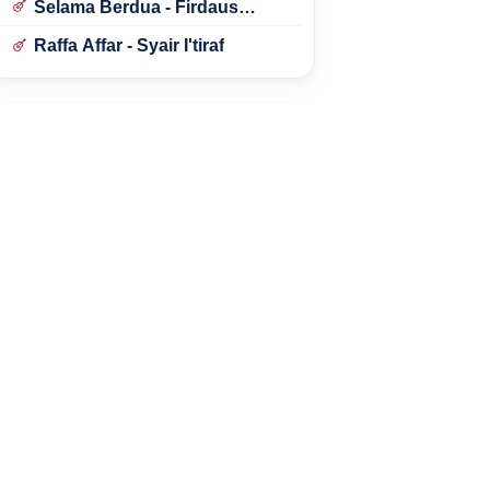
Selama Berdua - Firdaus
Rahmat
Raffa Affar - Syair I'tiraf