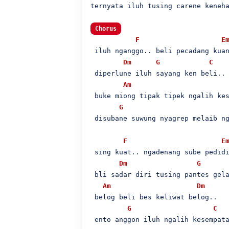
ternyata iluh tusing carene keneha
Chorus
F
E
 iluh nganggo.. beli pecadang kuan
Dm
G
C
 diperlune iluh sayang ken beli..

Am
 buke miong tipak tipek ngalih kes
G
 disubane suwung nyagrep melaib ng
F
E
 sing kuat.. ngadenang sube pedidi
Dm
G
 bli sadar diri tusing pantes gela
Am
Dm
 belog beli bes keliwat belog..

G
C
 ento anggon iluh ngalih kesempata