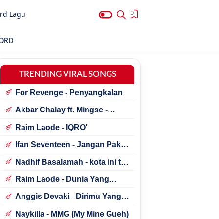
rd Lagu
0
HORD
TRENDING VIRAL SONGS
For Revenge - Penyangkalan
Akbar Chalay ft. Mingse -
Astaga Bercanda
Raim Laode - IQRO'
Ifan Seventeen - Jangan Paksa
Rindu (Beda)
Nadhif Basalamah - kota ini tak
sama tanpamu
Raim Laode - Dunia Yang
Nanti
Anggis Devaki - Dirimu Yang
Dulu
Naykilla - MMG (My Mine Gueh)