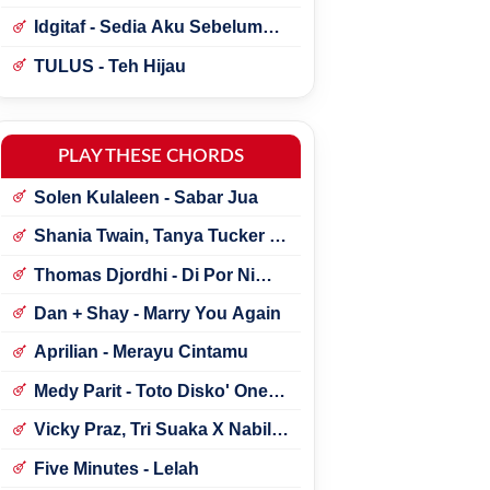
Idgitaf - Sedia Aku Sebelum
Hujan
TULUS - Teh Hijau
PLAY THESE CHORDS
Solen Kulaleen - Sabar Jua
Shania Twain, Tanya Tucker -
Little Miss Twain
Thomas Djordhi - Di Por Ni
Udan
Dan + Shay - Marry You Again
Aprilian - Merayu Cintamu
Medy Parit - Toto Disko' One
Tik Tok
Vicky Praz, Tri Suaka X Nabila
Maharani - Mecucu
Five Minutes - Lelah