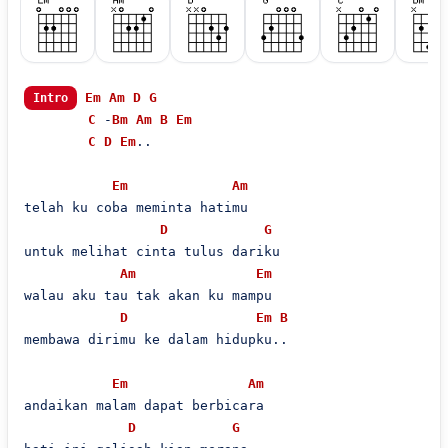
Em
Am
D
G
Intro
C
 -
Bm
Am
B
Em
C
D
Em
..

Em
Am
telah ku coba meminta hatimu

D
G
untuk melihat cinta tulus dariku

Am
Em
walau aku tau tak akan ku mampu

D
Em
B
membawa dirimu ke dalam hidupku..

Em
Am
andaikan malam dapat berbicara

D
G