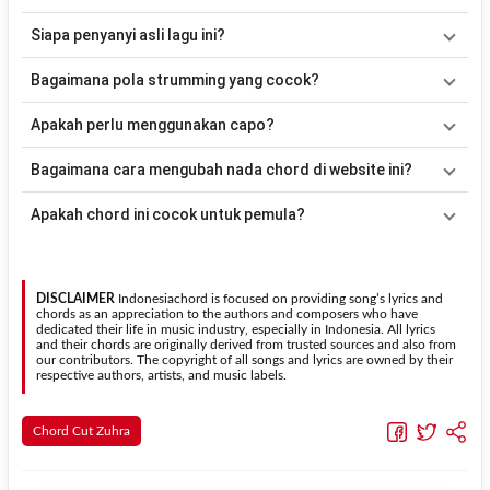
Lagu
Cintaku Bagaikan Debu
menggunakan
7
chord
, yaitu
Em,
Siapa penyanyi asli lagu ini?
Am, D, G, C, Bm, B
. Versi chord ini telah disederhanakan sehingga
lebih mudah dimainkan oleh pemula maupun gitaris yang ingin
Lagu
Cintaku Bagaikan Debu
merupakan lagu yang dibawakan
Bagaimana pola strumming yang cocok?
belajar memainkan lagu ini.
oleh
Cut Zuhra
. Pada halaman ini tersedia versi chord gitar yang
lebih mudah dimainkan tanpa mengubah alur lagu.
Tidak ada satu pola strumming yang wajib digunakan. Sebagai
Apakah perlu menggunakan capo?
acuan, kamu dapat menggunakan pola
Down - Down - Up - Up -
Down - Up
kemudian menyesuaikannya dengan tempo dan irama
Tidak selalu. Chord pada halaman ini sudah disesuaikan dengan
Bagaimana cara mengubah nada chord di website ini?
lagu
Cintaku Bagaikan Debu
.
kunci dasar
Em
. Jika ingin mengikuti nada asli penyanyi, kamu
dapat menggunakan fitur
Transpose
atau menambahkan capo
Gunakan tombol
Transpose (atas)
untuk menaikkan nada dan
Apakah chord ini cocok untuk pemula?
sesuai kebutuhan.
Transpose (bawah)
untuk menurunkan nada. Seluruh chord akan
berubah secara otomatis tanpa mengubah lirik sehingga kamu
Ya. Versi chord gitar
Cintaku Bagaikan Debu
pada halaman ini
dapat menyesuaikannya dengan jangkauan suara.
menggunakan kunci yang lebih sederhana sehingga lebih mudah
dipelajari oleh pemula tanpa menghilangkan struktur dasar lagu.
DISCLAIMER
Indonesiachord is focused on providing song’s lyrics and
chords as an appreciation to the authors and composers who have
dedicated their life in music industry, especially in Indonesia. All lyrics
and their chords are originally derived from trusted sources and also from
our contributors. The copyright of all songs and lyrics are owned by their
respective authors, artists, and music labels.
Chord Cut Zuhra