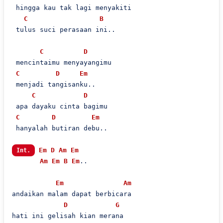
 hingga kau tak lagi menyakiti

C
B
 tulus suci perasaan ini..

C
D
 mencintaimu menyayangimu

C
D
Em
 menjadi tangisanku..

C
D
 apa dayaku cinta bagimu

C
D
Em
 hanyalah butiran debu..

Em
D
Am
Em
Int.
Am
Em
B
Em
..

Em
Am
andaikan malam dapat berbicara

D
G
hati ini gelisah kian merana
