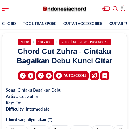
0
CHORD
TOOL TRANSPOSE
GUITAR ACCESSORIES
GUITAR T
Home
Cut Zuhra
Cut Zuhra - Cintaku Bagaikan Debu
Chord Cut Zuhra - Cintaku
Bagaikan Debu Kunci Gitar
AUTOSCROLL
Song
:
Cintaku Bagaikan Debu
Artist
:
Cut Zuhra
Key
:
Em
Difficulty
:
Intermediate
Chord yang digunakan (
7
)