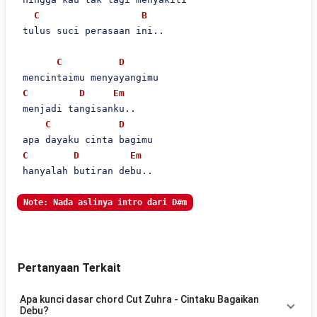
C
B
 tulus suci perasaan ini..

C
D
 mencintaimu menyayangimu

C
D
Em
 menjadi tangisanku..

C
D
 apa dayaku cinta bagimu

C
D
Em
 hanyalah butiran debu..

Note: Nada aslinya intro dari D#m
Pertanyaan Terkait
Apa kunci dasar chord Cut Zuhra - Cintaku Bagaikan
Debu?