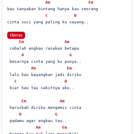
Am
Em
kau tanyakan bintang hanya kau seorang

C
B
cinta suci yang paling ku sayang..

Chorus
Em
Am
 cobalah engkau rasakan betapa

D
G
 besarnya cinta yang ku punya..

Am
Em
 lalu kau bayangkan jadi diriku

C
B
 biar kau tau sakitnya aku..

Em
Am
 haruskah diriku mengemis cinta

D
G
 padamu agar engkau tau..

Am
Em
 hingga kau tak lagi menyakiti
