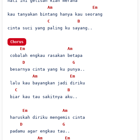
hati ini gelisah kian merana

Am
Em
kau tanyakan bintang hanya kau seorang

C
B
cinta suci yang paling ku sayang..

Chorus
Em
Am
 cobalah engkau rasakan betapa

D
G
 besarnya cinta yang ku punya..

Am
Em
 lalu kau bayangkan jadi diriku

C
B
 biar kau tau sakitnya aku..

Em
Am
 haruskah diriku mengemis cinta

D
G
 padamu agar engkau tau..

Am
Em