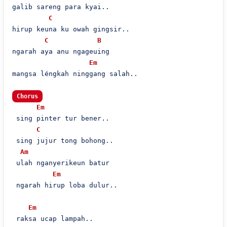
galib sareng para kyai..

C
hirup keuna ku owah gingsir..

C
B
ngarah aya anu ngageuing

Em
mangsa léngkah ninggang salah..

Chorus
Em
 sing pinter tur bener..

C
 sing jujur tong bohong..

Am
 ulah nganyerikeun batur

Em
 ngarah hirup loba dulur..

Em
 raksa ucap lampah..
