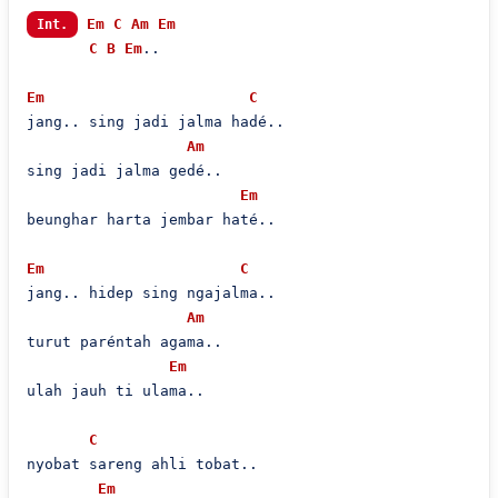
Em
C
Am
Em
Int.
C
B
Em
..

Em
C
jang.. sing jadi jalma hadé..

Am
sing jadi jalma gedé..

Em
beunghar harta jembar haté..

Em
C
jang.. hidep sing ngajalma..

Am
turut paréntah agama..

Em
ulah jauh ti ulama..

C
nyobat sareng ahli tobat..

Em