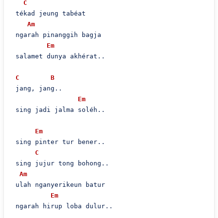
C
 tékad jeung tabéat

Am
 ngarah pinanggih bagja

Em
 salamet dunya akhérat..

C
B
 jang, jang..

Em
 sing jadi jalma soléh..

Em
 sing pinter tur bener..

C
 sing jujur tong bohong..

Am
 ulah nganyerikeun batur

Em
 ngarah hirup loba dulur..
