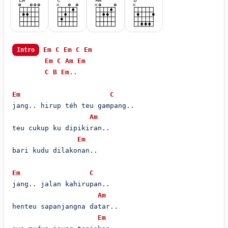
Em
C
Em
C
Em
Intro
Em
C
Am
Em
C
B
Em
..

Em
C
jang.. hirup téh teu gampang..

Am
teu cukup ku dipikiran..

Em
bari kudu dilakonan..

Em
C
jang.. jalan kahirupan..

Am
henteu sapanjangna datar..

Em