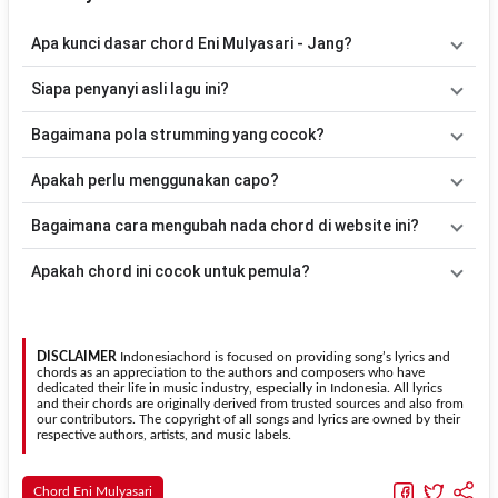
Apa kunci dasar chord Eni Mulyasari - Jang?
Lagu
Jang
menggunakan
4
chord
, yaitu
Em, C, Am, B
. Versi chord
Siapa penyanyi asli lagu ini?
ini telah disederhanakan sehingga lebih mudah dimainkan oleh
pemula maupun gitaris yang ingin belajar memainkan lagu ini.
Lagu
Jang
merupakan lagu yang dibawakan oleh
Eni Mulyasari
.
Bagaimana pola strumming yang cocok?
Pada halaman ini tersedia versi chord gitar yang lebih mudah
dimainkan tanpa mengubah alur lagu.
Tidak ada satu pola strumming yang wajib digunakan. Sebagai
Apakah perlu menggunakan capo?
acuan, kamu dapat menggunakan pola
Down - Down - Up - Up -
Down - Up
kemudian menyesuaikannya dengan tempo dan irama
Tidak selalu. Chord pada halaman ini sudah disesuaikan dengan
Bagaimana cara mengubah nada chord di website ini?
lagu
Jang
.
kunci dasar
Em
. Jika ingin mengikuti nada asli penyanyi, kamu
dapat menggunakan fitur
Transpose
atau menambahkan capo
Gunakan tombol
Transpose (atas)
untuk menaikkan nada dan
Apakah chord ini cocok untuk pemula?
sesuai kebutuhan.
Transpose (bawah)
untuk menurunkan nada. Seluruh chord akan
berubah secara otomatis tanpa mengubah lirik sehingga kamu
Ya. Versi chord gitar
Jang
pada halaman ini menggunakan kunci
dapat menyesuaikannya dengan jangkauan suara.
yang lebih sederhana sehingga lebih mudah dipelajari oleh pemula
tanpa menghilangkan struktur dasar lagu.
DISCLAIMER
Indonesiachord is focused on providing song’s lyrics and
chords as an appreciation to the authors and composers who have
dedicated their life in music industry, especially in Indonesia. All lyrics
and their chords are originally derived from trusted sources and also from
our contributors. The copyright of all songs and lyrics are owned by their
respective authors, artists, and music labels.
Chord Eni Mulyasari