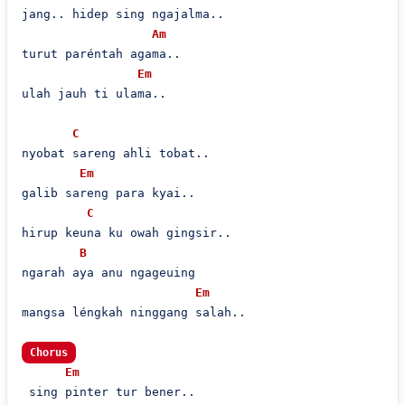
jang.. hidep sing ngajalma..

Am
turut paréntah agama..

Em
ulah jauh ti ulama..

C
nyobat sareng ahli tobat..

Em
galib sareng para kyai..

C
hirup keuna ku owah gingsir..

B
ngarah aya anu ngageuing

Em
mangsa léngkah ninggang salah..

Chorus
Em
 sing pinter tur bener..
