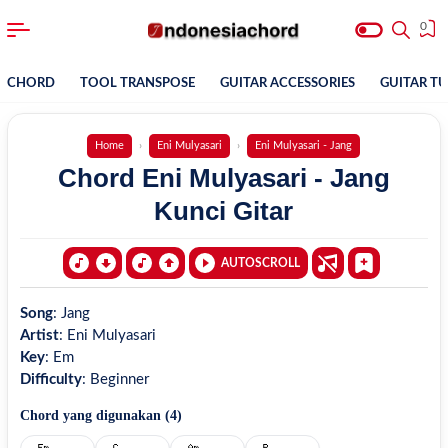
0
CHORD
TOOL TRANSPOSE
GUITAR ACCESSORIES
GUITAR T
Home
Eni Mulyasari
Eni Mulyasari - Jang
Chord Eni Mulyasari - Jang
Kunci Gitar
AUTOSCROLL
Song
:
Jang
Artist
:
Eni Mulyasari
Key
:
Em
Difficulty
:
Beginner
Chord yang digunakan (
4
)