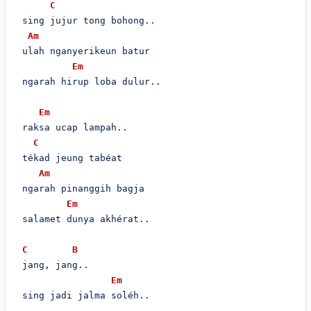
C
 sing jujur tong bohong..

Am
 ulah nganyerikeun batur

Em
 ngarah hirup loba dulur..

Em
 raksa ucap lampah..

C
 tékad jeung tabéat

Am
 ngarah pinanggih bagja

Em
 salamet dunya akhérat..

C
B
 jang, jang..

Em
 sing jadi jalma soléh..
