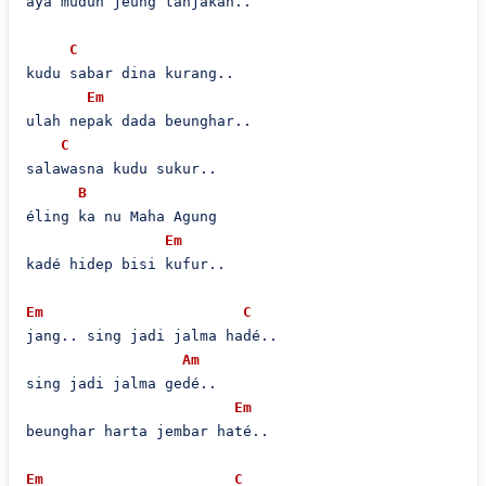
aya mudun jeung tanjakan..

C
kudu sabar dina kurang..

Em
ulah nepak dada beunghar..

C
salawasna kudu sukur..

B
éling ka nu Maha Agung

Em
kadé hidep bisi kufur..

Em
C
jang.. sing jadi jalma hadé..

Am
sing jadi jalma gedé..

Em
beunghar harta jembar haté..

Em
C