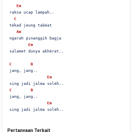
Em
 raksa ucap lampah..

C
 tékad jeung tabéat

Am
 ngarah pinanggih bagja

Em
 salamet dunya akhérat..

C
B
 jang, jang..

Em
 sing jadi jalma soléh..

C
B
 jang, jang..

Em
Pertanyaan Terkait