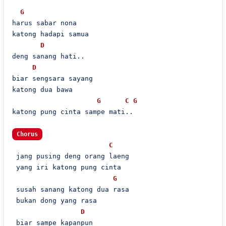
G
harus sabar nona

katong hadapi samua

D
deng sanang hati..

D
biar sengsara sayang

katong dua bawa

G
C
G
katong pung cinta sampe mati..

Chorus
C
 jang pusing deng orang laeng

 yang iri katong pung cinta

G
 susah sanang katong dua rasa

 bukan dong yang rasa

D
 biar sampe kapanpun
