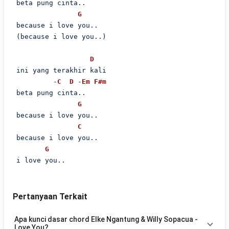
 beta pung cinta..

G
 because i love you..

 (because i love you..)

D
 ini yang terakhir kali

          -
C
D
 -
Em
F#m
 beta pung cinta..

G
 because i love you..

C
 because i love you..

G
Pertanyaan Terkait
Apa kunci dasar chord Elke Ngantung & Willy Sopacua -
Love You?