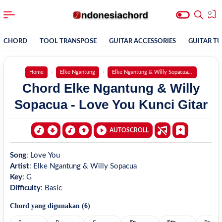
0
CHORD
TOOL TRANSPOSE
GUITAR ACCESSORIES
GUITAR T
Home
Elke Ngantung
Elke Ngantung & Willy Sopacua - Love You
Chord Elke Ngantung & Willy
Sopacua - Love You Kunci Gitar
AUTOSCROLL
Song
:
Love You
Artist
:
Elke Ngantung & Willy Sopacua
Key
:
G
Difficulty
:
Basic
Chord yang digunakan (
6
)