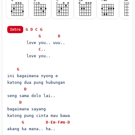
G
D
C
G
Intro
G
D
        love you.. uuu..

C
..

        love you..

G
ini bagaimana nyong e

katong dua pung hubungan

D
seng sama dolo lai..

D
bagaimana sayang

katong pung cinta mau bawa

G
D
-
Em
-
F#m
-
D
akang ka mana.. ha..
