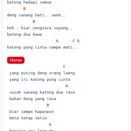
katong hadapi samua

D
deng sanang hati.. uwoh..

D
hoh.. biar sengsara sayang..

katong dua bawa

G
C
G
katong pung cinta sampe mati..

Chorus
C
 jang pusing deng orang laeng

 yang iri katong pung cinta

G
 susah sanang katong dua rasa

 bukan dong yang rasa

D
 biar sampe kapanpun

 beta tetap setia

G
 because you love me..
