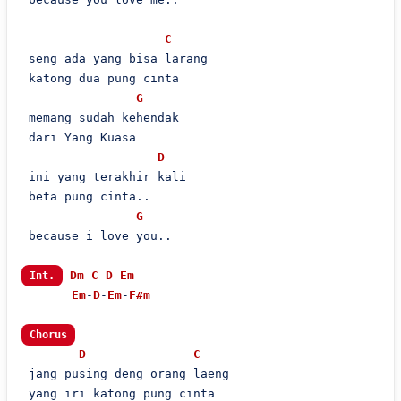
C
 seng ada yang bisa larang

 katong dua pung cinta

G
 memang sudah kehendak

 dari Yang Kuasa

D
 ini yang terakhir kali

 beta pung cinta..

G
 because i love you..

Dm
C
D
Em
Int.
Em
-
D
-
Em
-
F#m
Chorus
D
C
 jang pusing deng orang laeng

 yang iri katong pung cinta
