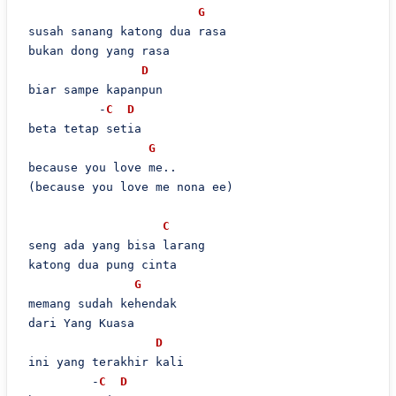
G
 susah sanang katong dua rasa

 bukan dong yang rasa

D
 biar sampe kapanpun

           -
C
D
 beta tetap setia

G
 because you love me..

 (because you love me nona ee)

C
 seng ada yang bisa larang

 katong dua pung cinta

G
 memang sudah kehendak

 dari Yang Kuasa

D
 ini yang terakhir kali

          -
C
D