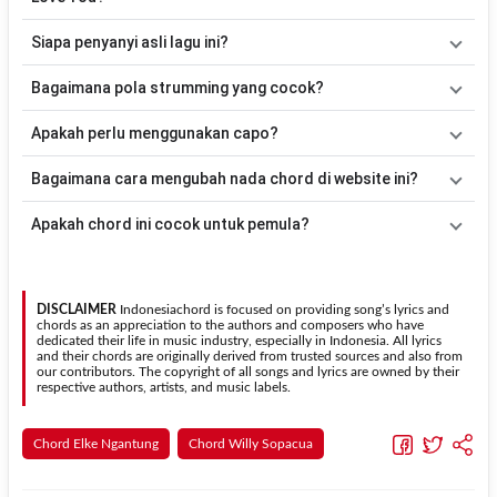
Lagu
Love You
menggunakan
6
chord
, yaitu
G, D, C, Em, F#m,
Siapa penyanyi asli lagu ini?
Dm
. Versi chord ini telah disederhanakan sehingga lebih mudah
dimainkan oleh pemula maupun gitaris yang ingin belajar
Lagu
Love You
merupakan lagu yang dibawakan oleh
Elke
Bagaimana pola strumming yang cocok?
memainkan lagu ini.
Ngantung & Willy Sopacua
. Pada halaman ini tersedia versi chord
gitar yang lebih mudah dimainkan tanpa mengubah alur lagu.
Tidak ada satu pola strumming yang wajib digunakan. Sebagai
Apakah perlu menggunakan capo?
acuan, kamu dapat menggunakan pola
Down - Down - Up - Up -
Down - Up
kemudian menyesuaikannya dengan tempo dan irama
Tidak selalu. Chord pada halaman ini sudah disesuaikan dengan
Bagaimana cara mengubah nada chord di website ini?
lagu
Love You
.
kunci dasar
G
. Jika ingin mengikuti nada asli penyanyi, kamu dapat
menggunakan fitur
Transpose
atau menambahkan capo sesuai
Gunakan tombol
Transpose (atas)
untuk menaikkan nada dan
Apakah chord ini cocok untuk pemula?
kebutuhan.
Transpose (bawah)
untuk menurunkan nada. Seluruh chord akan
berubah secara otomatis tanpa mengubah lirik sehingga kamu
Ya. Versi chord gitar
Love You
pada halaman ini menggunakan
dapat menyesuaikannya dengan jangkauan suara.
kunci yang lebih sederhana sehingga lebih mudah dipelajari oleh
pemula tanpa menghilangkan struktur dasar lagu.
DISCLAIMER
Indonesiachord is focused on providing song’s lyrics and
chords as an appreciation to the authors and composers who have
dedicated their life in music industry, especially in Indonesia. All lyrics
and their chords are originally derived from trusted sources and also from
our contributors. The copyright of all songs and lyrics are owned by their
respective authors, artists, and music labels.
Chord Elke Ngantung
Chord Willy Sopacua