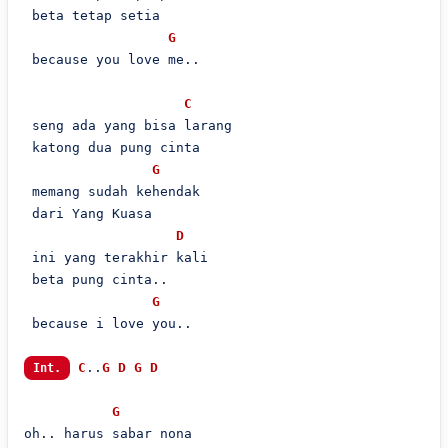
 beta tetap setia

G
 because you love me..

C
 seng ada yang bisa larang

 katong dua pung cinta

G
 memang sudah kehendak

 dari Yang Kuasa

D
 ini yang terakhir kali

 beta pung cinta..

G
 because i love you..

C
..
G
D
G
D
Int.
G
oh.. harus sabar nona
