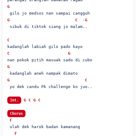
G
G
C
  -
G
 sibuk di tiktok siang jo malam..

C
C
G
G
G
C
 yo dek candu Pk challenge ko juo..

G
C
G
C
Int.
Chorus
F
 ulah dek harok badan kamanang

F