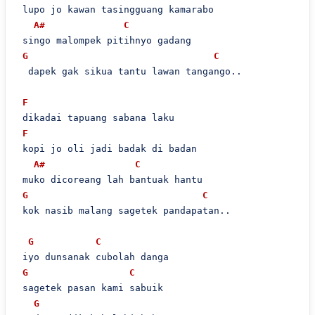
 lupo jo kawan tasingguang kamarabo

A#
C
 singo malompek pitihnyo gadang

G
C
  dapek gak sikua tantu lawan tangango..

F
 dikadai tapuang sabana laku

F
 kopi jo oli jadi badak di badan

A#
C
 muko dicoreang lah bantuak hantu

G
C
 kok nasib malang sagetek pandapatan..

G
C
 iyo dunsanak cubolah danga

G
C
 sagetek pasan kami sabuik

G