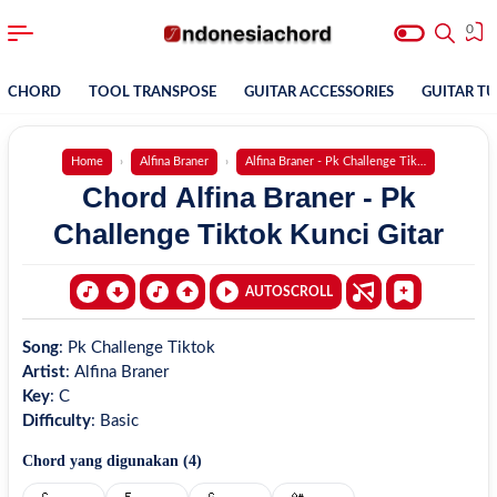
0
CHORD
TOOL TRANSPOSE
GUITAR ACCESSORIES
GUITAR T
Home
Alfina Braner
Alfina Braner - Pk Challenge Tiktok
Chord Alfina Braner - Pk
Challenge Tiktok Kunci Gitar
AUTOSCROLL
Song
:
Pk Challenge Tiktok
Artist
:
Alfina Braner
Key
:
C
Difficulty
:
Basic
Chord yang digunakan (
4
)