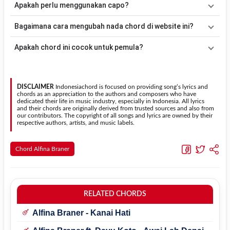
Apakah perlu menggunakan capo?
acuan, kamu dapat menggunakan pola
Down - Down - Up - Up -
Down - Up
kemudian menyesuaikannya dengan tempo dan irama
Tidak selalu. Chord pada halaman ini sudah disesuaikan dengan
Bagaimana cara mengubah nada chord di website ini?
lagu
Pk Challenge Tiktok
.
kunci dasar
C
. Jika ingin mengikuti nada asli penyanyi, kamu dapat
menggunakan fitur
Transpose
atau menambahkan capo sesuai
Gunakan tombol
Transpose (atas)
untuk menaikkan nada dan
Apakah chord ini cocok untuk pemula?
kebutuhan.
Transpose (bawah)
untuk menurunkan nada. Seluruh chord akan
berubah secara otomatis tanpa mengubah lirik sehingga kamu
Ya. Versi chord gitar
Pk Challenge Tiktok
pada halaman ini
dapat menyesuaikannya dengan jangkauan suara.
menggunakan kunci yang lebih sederhana sehingga lebih mudah
dipelajari oleh pemula tanpa menghilangkan struktur dasar lagu.
DISCLAIMER
Indonesiachord is focused on providing song’s lyrics and
chords as an appreciation to the authors and composers who have
dedicated their life in music industry, especially in Indonesia. All lyrics
and their chords are originally derived from trusted sources and also from
our contributors. The copyright of all songs and lyrics are owned by their
respective authors, artists, and music labels.
Chord Alfina Braner
RELATED CHORDS
Alfina Braner - Kanai Hati