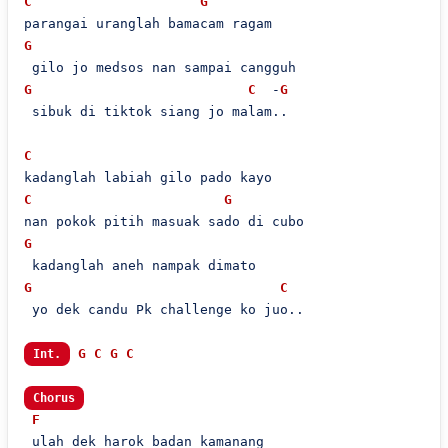
C
G
G
G
C
  -
G
 sibuk di tiktok siang jo malam..

C
C
G
G
G
C
 yo dek candu Pk challenge ko juo..

G
C
G
C
Int.
Chorus
F
 ulah dek harok badan kamanang
