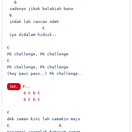
G
 sadonyo jikok balabiah bana

G
 indak lah rancan ndeh

C
 iyo didalam hiduik..

C
C
Pk challenge, Pk challenge

(hey paus paus..) Pk challenge..

F
..

Int.
G
C
G
C
G
C
G
C
C
C
G