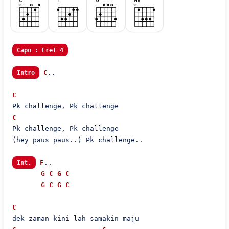
Capo : Fret 4
C
..

Intro
C
C
Pk challenge, Pk challenge

(hey paus paus..) Pk challenge..

F
..

Int.
G
C
G
C
G
C
G
C
C