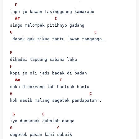
F
 lupo jo kawan tasingguang kamarabo

A#
C
 singo malompek pitihnyo gadang

G
C
  dapek gak sikua tantu lawan tangango..

F
 dikadai tapuang sabana laku

F
 kopi jo oli jadi badak di badan

A#
C
 muko dicoreang lah bantuak hantu

G
C
 kok nasib malang sagetek pandapatan..

G
C
 iyo dunsanak cubolah danga

G
C
 sagetek pasan kami sabuik
