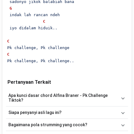
 sadonyo jikok balabiah bana

G
 indak lah rancan ndeh

C
 iyo didalam hiduik..

C
C
Pertanyaan Terkait
Apa kunci dasar chord Alfina Braner - Pk Challenge
Tiktok?
Lagu
Pk Challenge Tiktok
menggunakan
4
chord
, yaitu
C, F, G,
Siapa penyanyi asli lagu ini?
A#
. Versi chord ini telah disederhanakan sehingga lebih mudah
dimainkan oleh pemula maupun gitaris yang ingin belajar
Lagu
Pk Challenge Tiktok
merupakan lagu yang dibawakan oleh
Bagaimana pola strumming yang cocok?
memainkan lagu ini.
Alfina Braner
. Pada halaman ini tersedia versi chord gitar yang
lebih mudah dimainkan tanpa mengubah alur lagu.
Tidak ada satu pola strumming yang wajib digunakan. Sebagai