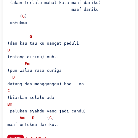
 (akan terlalu mahal kata maaf dariku)

                          maaf dariku

     (
G
)

 untukmu..

G
D
tentang dirimu) ouh..

Em
(pun walau rasa curiga

D
C
Bm
 pelukan syahdu yang jadi candu)

Am
D
     (
G
)

maaf untukmu dariku..
