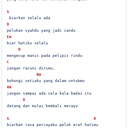
G
D
Em
biar hatiku selalu

D
C
jangan racuni dirimu,

Bm
Am
jangan sampai ada cela kala badai itu

D
datang dan mulai kembali merayu

G
D
biarkan rasa percayaku peluk erat hatimu
