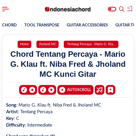
0
CHORD
TOOL TRANSPOSE
GUITAR ACCESSORIES
GUITAR T
Home
Jholand MC
Tentang Percaya - Mario G. Klau ft. Niba Fred
Chord Tentang Percaya - Mario
G. Klau ft. Niba Fred & Jholand
MC Kunci Gitar
AUTOSCROLL
Song
:
Mario G. Klau ft. Niba Fred & Jholand MC
Artist
:
Tentang Percaya
Key
:
C
Difficulty
:
Intermediate