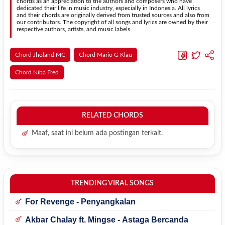
struktur dasar lagu.
chords as an appreciation to the authors and composers who have
dedicated their life in music industry, especially in Indonesia. All lyrics
and their chords are originally derived from trusted sources and also from
our contributors. The copyright of all songs and lyrics are owned by their
respective authors, artists, and music labels.
Chord Jholand MC
Chord Mario G Klau
Chord Niba Fred
RELATED CHORDS
Maaf, saat ini belum ada postingan terkait.
TRENDING VIRAL SONGS
For Revenge - Penyangkalan
Akbar Chalay ft. Mingse - Astaga Bercanda