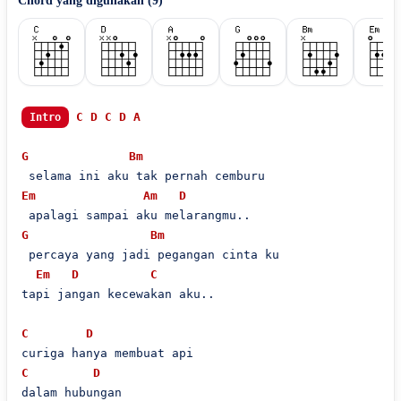
Chord yang digunakan (
9
)
C
D
C
D
A
Intro
G
Bm
Em
Am
D
G
Bm
 percaya yang jadi pegangan cinta ku

Em
D
C
tapi jangan kecewakan aku..

C
D
C
D
dalam hubungan
