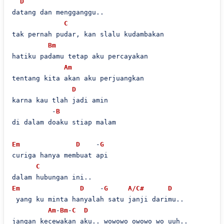
D
datang dan mengganggu..

C
tak pernah pudar, kan slalu kudambakan

Bm
hatiku padamu tetap aku percayakan

Am
tentang kita akan aku perjuangkan

D
karna kau tlah jadi amin

          -
B
di dalam doaku stiap malam

Em
D
    -
G
curiga hanya membuat api

C
Em
D
    -
G
A/C#
D
 yang ku minta hanyalah satu janji darimu..

Am
-
Bm
-
C
D
jangan kecewakan aku.. wowowo owowo wo uuh..
