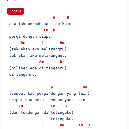
Chorus
G
D
 aku tak pernah mau tau kamu

Em
D
 pergi dengan siapa..

     -
Bm
C
Bm
 (tak akan aku melarangmu)

 tak akan aku melarangmu..

Am
D
 (pilihan ada di tanganmu)

 di tanganmu..

G
Am
 (sempat kau pergi dengan yang lain)

 sempat kau pergi dengan yang lain

     -
B
Em
D
 (dan terdengar di telingaku) 

                   telingaku..

C
Bm
Am
D