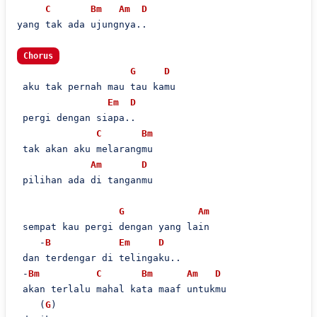
C
Bm
Am
D
yang tak ada ujungnya..

Chorus
G
D
 aku tak pernah mau tau kamu

Em
D
 pergi dengan siapa..

C
Bm
 tak akan aku melarangmu

Am
D
 pilihan ada di tanganmu

G
Am
 sempat kau pergi dengan yang lain

    -
B
Em
D
 dan terdengar di telingaku..

 -
Bm
C
Bm
Am
D
 akan terlalu mahal kata maaf untukmu

    (
G
)
