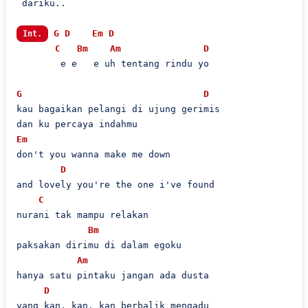
 dariku..

G
D
Em
D
Int.
C
Bm
Am
D
        e e   e uh tentang rindu yo

G
D
kau bagaikan pelangi di ujung gerimis

Em
don't you wanna make me down

D
and lovely you're the one i've found

C
nurani tak mampu relakan

Bm
paksakan dirimu di dalam egoku

Am
hanya satu pintaku jangan ada dusta

D
yang kan, kan, kan berbalik mengadu
