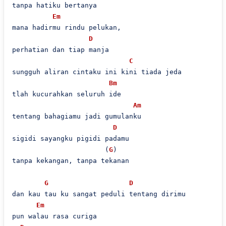
tanpa hatiku bertanya

Em
mana hadirmu rindu pelukan,

D
perhatian dan tiap manja

C
sungguh aliran cintaku ini kini tiada jeda

Bm
tlah kucurahkan seluruh ide

Am
tentang bahagiamu jadi gumulanku

D
sigidi sayangku pigidi padamu

                       (
G
)

tanpa kekangan, tanpa tekanan

G
D
dan kau tau ku sangat peduli tentang dirimu

Em
pun walau rasa curiga
