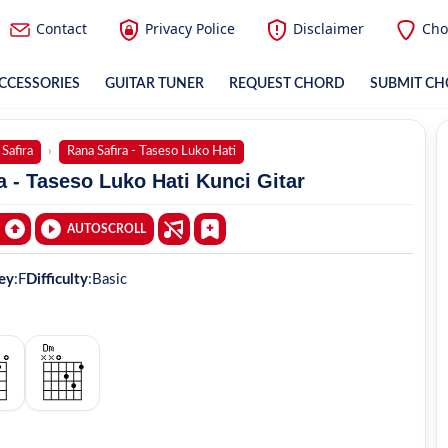
Contact
Privacy Police
Disclaimer
Cho
CCESSORIES
GUITAR TUNER
REQUEST CHORD
SUBMIT C
Safira
Rana Safira - Taseso Luko Hati
a - Taseso Luko Hati Kunci Gitar
AUTOSCROLL
ey
:
F
Difficulty
:
Basic