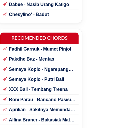
Dabee - Nasib Urang Katigo
Chesylino' - Badut
RECOMENDED CHORDS
Fadhil Garnuk - Mumet Pinjol
Pakdhe Baz - Mentas
Semaya Koplo - Ngarepang
Tresna
Semaya Koplo - Putri Bali
XXX Bali - Tembang Tresna
Roni Parau - Bancano Pasisia
Salatan
Aprilian - Sakitnya Memendam
Cinta
Alfina Braner - Bakasiak Mato
Mamandang