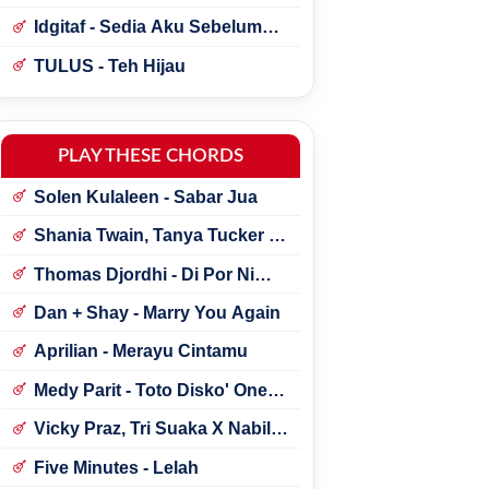
Idgitaf - Sedia Aku Sebelum
Hujan
TULUS - Teh Hijau
PLAY THESE CHORDS
Solen Kulaleen - Sabar Jua
Shania Twain, Tanya Tucker -
Little Miss Twain
Thomas Djordhi - Di Por Ni
Udan
Dan + Shay - Marry You Again
Aprilian - Merayu Cintamu
Medy Parit - Toto Disko' One
Tik Tok
Vicky Praz, Tri Suaka X Nabila
Maharani - Mecucu
Five Minutes - Lelah