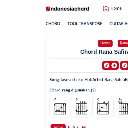
Home
CHORD
TOOL TRANSPOSE
GUITAR A
Home
Rana 
Chord Rana Safir
Song
:
Taseso Luko Hati
Artist
:
Rana Safira
K
Chord yang digunakan (
5
)
F
G
C
Am
Intro