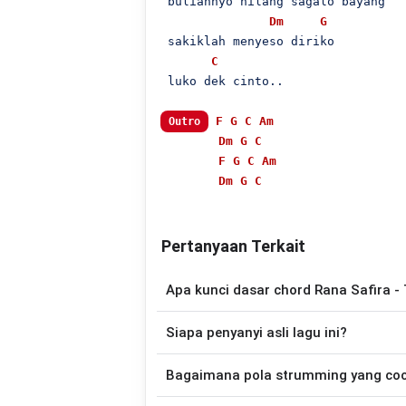
 buliahnyo hilang sagalo bayang

Dm
G
 sakiklah menyeso diriko

C
 luko dek cinto..

F
G
C
Am
Outro
Dm
G
C
F
G
C
Am
Dm
G
C
Pertanyaan Terkait
Apa kunci dasar chord Rana Safira -
Lagu
Taseso Luko Hati
menggunakan
5
Siapa penyanyi asli lagu ini?
disederhanakan sehingga lebih mudah dim
memainkan lagu ini.
Lagu
Taseso Luko Hati
merupakan lagu 
Bagaimana pola strumming yang co
versi chord gitar yang lebih mu