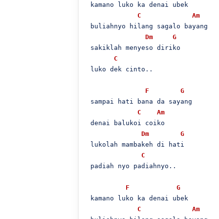
 kamano luko ka denai ubek

C
Am
 buliahnyo hilang sagalo bayang

Dm
G
 sakiklah menyeso diriko

C
 luko dek cinto..

F
G
 sampai hati bana da sayang

C
Am
 denai balukoi coiko

Dm
G
 lukolah mambakeh di hati

C
 padiah nyo padiahnyo..

F
G
 kamano luko ka denai ubek

C
Am