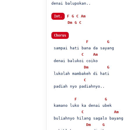
denai balupokan..

F
G
C
Am
Int.
Dm
G
C
Chorus
F
G
 sampai hati bana da sayang

C
Am
 denai balukoi coiko

Dm
G
 lukolah mambakeh di hati

C
 padiah nyo padiahnyo..

F
G
 kamano luko ka denai ubek

C
Am
 buliahnyo hilang sagalo bayang

Dm
G