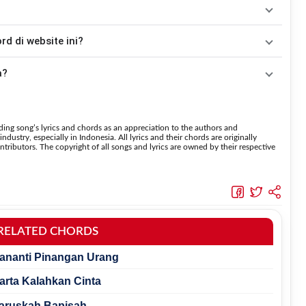
kemudian menyesuaikannya dengan tempo dan irama lagu
Taseso
dah disesuaikan dengan kunci dasar
F
. Jika ingin mengikuti nada
 di website ini?
 fitur
Transpose
atau menambahkan capo sesuai kebutuhan.
 menaikkan nada dan
Transpose (bawah)
untuk menurunkan
a?
suara.
laman ini menggunakan kunci yang lebih sederhana
 lebih mudah dipelajari oleh pemula tanpa menghilangkan struktur dasar lagu.
ing song’s lyrics and chords as an appreciation to the authors and
dustry, especially in Indonesia. All lyrics and their chords are originally
tributors. The copyright of all songs and lyrics are owned by their respective
RELATED CHORDS
 Mananti Pinangan Urang
Harta Kalahkan Cinta
 Haruskah Bapisah