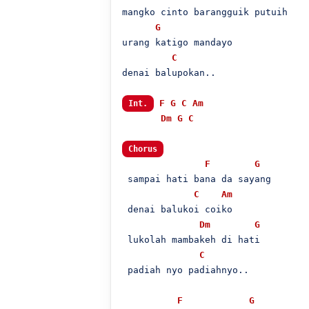
mangko cinto barangguik putuih

G
urang katigo mandayo

C
denai balupokan..

F
G
C
Am
Int.
Dm
G
C
Chorus
F
G
 sampai hati bana da sayang

C
Am
 denai balukoi coiko

Dm
G
 lukolah mambakeh di hati

C
 padiah nyo padiahnyo..

F
G