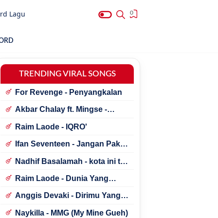
rd Lagu
0
HORD
TRENDING VIRAL SONGS
For Revenge - Penyangkalan
Akbar Chalay ft. Mingse -
Astaga Bercanda
Raim Laode - IQRO'
Ifan Seventeen - Jangan Paksa
Rindu (Beda)
Nadhif Basalamah - kota ini tak
sama tanpamu
Raim Laode - Dunia Yang
Nanti
Anggis Devaki - Dirimu Yang
Dulu
Naykilla - MMG (My Mine Gueh)