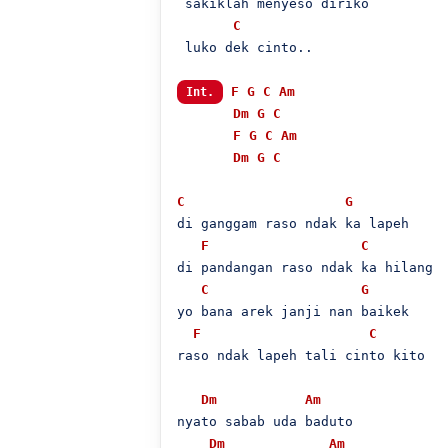
 sakiklah menyeso diriko

C
 luko dek cinto..

F
G
C
Am
Int.
Dm
G
C
F
G
C
Am
Dm
G
C
C
G
di ganggam raso ndak ka lapeh

F
C
di pandangan raso ndak ka hilang

C
G
yo bana arek janji nan baikek

F
C
raso ndak lapeh tali cinto kito

Dm
Am
nyato sabab uda baduto

Dm
Am