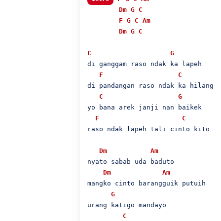
Dm
G
C
F
G
C
Am
Dm
G
C
C
G
di ganggam raso ndak ka lapeh

F
C
di pandangan raso ndak ka hilang

C
G
yo bana arek janji nan baikek

F
C
raso ndak lapeh tali cinto kito

Dm
Am
nyato sabab uda baduto

Dm
Am
mangko cinto barangguik putuih

G
urang katigo mandayo

C