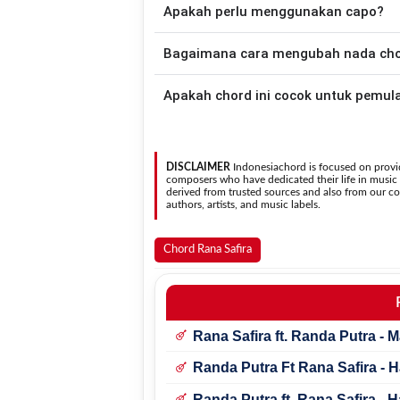
Apakah perlu menggunakan capo?
Down - Down - Up - Up - Down - Up
Luko Hati
.
Tidak selalu. Chord pada halaman ini su
Bagaimana cara mengubah nada chord
asli penyanyi, kamu dapat menggunakan
Gunakan tombol
Transpose (atas)
untuk
Apakah chord ini cocok untuk pemul
nada. Seluruh chord akan berubah secara otomatis tanpa mengubah lirik sehingga kamu dapat
menyesuaikannya dengan jangkauan 
Ya. Versi chord gitar
Taseso Luko Hati
pada ha
sehingga
DISCLAIMER
Indonesiachord is focused on provid
composers who have dedicated their life in music in
derived from trusted sources and also from our con
authors, artists, and music labels.
Chord Rana Safira
Rana Safira ft. Randa Putra -
Randa Putra Ft Rana Safira - 
Randa Putra ft. Rana Safira -