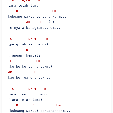
 lama telah lama

D
C
Bm
 kubuang waktu pertahankanmu..

Am
D
   (
G
)

 ternyata bahagiamu.. dia..

G
D/F#
Em
 (pergilah kau pergi)

D
 (jangan) kembali

C
Bm
 (ku berkorban untukmu)

Am
D
 kau berjuang untuknya

G
D/F#
Em
 lama.. wo uu uu wooo..

 (lama telah lama)

D
C
Bm
 (kubuang waktu) pertahankanmu..
