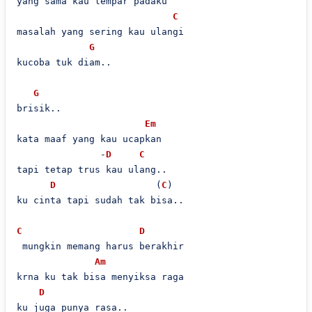
yang sama kau lempar padaku

C
masalah yang sering kau ulangi

G
kucoba tuk diam..

G
brisik..

Em
kata maaf yang kau ucapkan

               -
D
C
tapi tetap trus kau ulang..

D
                  (
C
)

ku cinta tapi sudah tak bisa..

C
D
 mungkin memang harus berakhir

Am
krna ku tak bisa menyiksa raga 

D
ku juga punya rasa..
