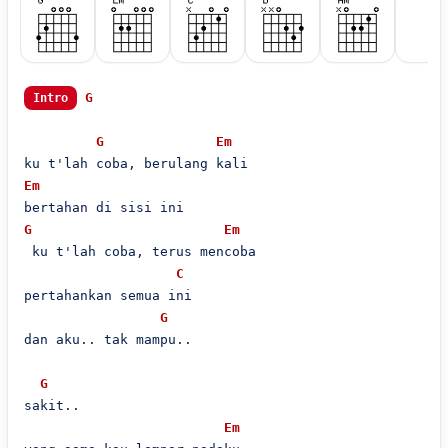
G
Intro
G
Em
Em
G
Em
 ku t'lah coba, terus mencoba

C
pertahankan semua ini

G
dan aku.. tak mampu..

G
sakit..

Em