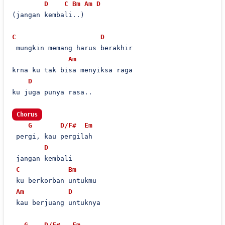
D
C
Bm
Am
D
(jangan kembali..)

C
D
 mungkin memang harus berakhir

Am
krna ku tak bisa menyiksa raga 

D
ku juga punya rasa..

Chorus
G
D/F#
Em
 pergi, kau pergilah 

D
 jangan kembali

C
Bm
 ku berkorban untukmu 

Am
D
 kau berjuang untuknya

G
D/F#
Em