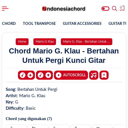
0
CHORD
TOOL TRANSPOSE
GUITAR ACCESSORIES
GUITAR T
Home
Mario G Klau
Mario G. Klau - Bertahan Untuk Pergi
Chord Mario G. Klau - Bertahan
Untuk Pergi Kunci Gitar
AUTOSCROLL
Song
:
Bertahan Untuk Pergi
Artist
:
Mario G. Klau
Key
:
G
Difficulty
:
Basic
Chord yang digunakan (
7
)