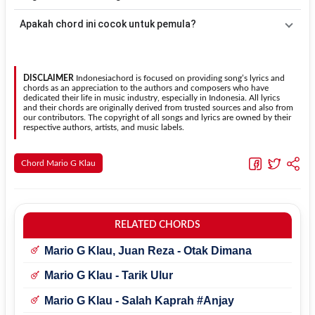
lagu
Bertahan Untuk Pergi
.
kunci dasar
G
. Jika ingin mengikuti nada asli penyanyi, kamu dapat
menggunakan fitur
Transpose
atau menambahkan capo sesuai
Gunakan tombol
Transpose (atas)
untuk menaikkan nada dan
Apakah chord ini cocok untuk pemula?
kebutuhan.
Transpose (bawah)
untuk menurunkan nada. Seluruh chord akan
berubah secara otomatis tanpa mengubah lirik sehingga kamu
Ya. Versi chord gitar
Bertahan Untuk Pergi
pada halaman ini
dapat menyesuaikannya dengan jangkauan suara.
menggunakan kunci yang lebih sederhana sehingga lebih mudah
dipelajari oleh pemula tanpa menghilangkan struktur dasar lagu.
DISCLAIMER
Indonesiachord is focused on providing song’s lyrics and
chords as an appreciation to the authors and composers who have
dedicated their life in music industry, especially in Indonesia. All lyrics
and their chords are originally derived from trusted sources and also from
our contributors. The copyright of all songs and lyrics are owned by their
respective authors, artists, and music labels.
Chord Mario G Klau
RELATED CHORDS
Mario G Klau, Juan Reza - Otak Dimana
Mario G Klau - Tarik Ulur
Mario G Klau - Salah Kaprah #Anjay