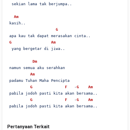
  sekian lama tak berjumpa..

Am
 kasih..

G
 apa kau tak dapat merasakan cinta..

G
Am
  yang bergetar di jiwa..

Dm
 namun semua aku serahkan

Am
 padamu Tuhan Maha Pencipta 

G
F
   -
G
Am
 pabila jodoh pasti kita akan bersama..

G
F
   -
G
Am
 pabila jodoh pasti kita akan bersama..
Pertanyaan Terkait