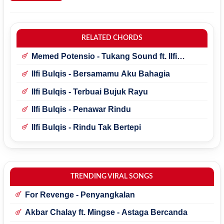
RELATED CHORDS
Memed Potensio - Tukang Sound ft. Ilfi
Bulqis
Ilfi Bulqis - Bersamamu Aku Bahagia
Ilfi Bulqis - Terbuai Bujuk Rayu
Ilfi Bulqis - Penawar Rindu
Ilfi Bulqis - Rindu Tak Bertepi
TRENDING VIRAL SONGS
For Revenge - Penyangkalan
Akbar Chalay ft. Mingse - Astaga Bercanda