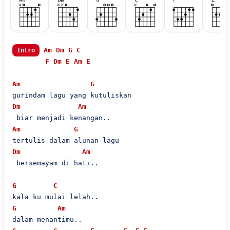
Am
Dm
G
C
Intro
F
Dm
E
Am
E
Am
G
Dm
Am
Am
G
Dm
Am
 bersemayam di hati..

G
C
G
Am