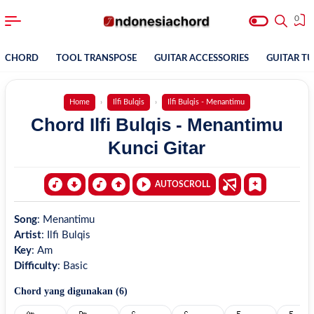
0
CHORD
TOOL TRANSPOSE
GUITAR ACCESSORIES
GUITAR T
Home
Ilfi Bulqis
Ilfi Bulqis - Menantimu
Chord Ilfi Bulqis - Menantimu
Kunci Gitar
AUTOSCROLL
Song
:
Menantimu
Artist
:
Ilfi Bulqis
Key
:
Am
Difficulty
:
Basic
Chord yang digunakan (
6
)