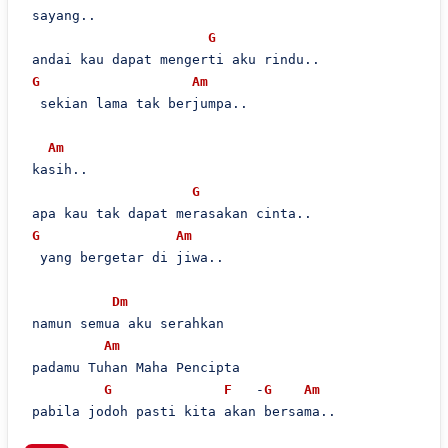
 sayang..

G
 andai kau dapat mengerti aku rindu..

G
Am
  sekian lama tak berjumpa..

Am
 kasih..

G
 apa kau tak dapat merasakan cinta..

G
Am
  yang bergetar di jiwa..

Dm
 namun semua aku serahkan

Am
 padamu Tuhan Maha Pencipta 

G
F
   -
G
Am
 pabila jodoh pasti kita akan bersama..
