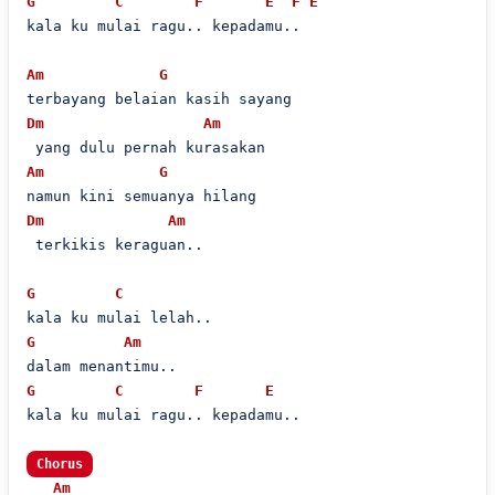
G
C
F
E
F
E
kala ku mulai ragu.. kepadamu..

Am
G
Dm
Am
Am
G
Dm
Am
 terkikis keraguan..

G
C
G
Am
G
C
F
E
kala ku mulai ragu.. kepadamu..

Chorus
Am