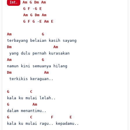
Am
G
Dm
Am
Int.
G
F
 -
G
E
Am
G
Dm
Am
G
F
G
 -
E
Am
E
Am
G
Dm
Am
Am
G
Dm
Am
 terkikis keraguan..

G
C
G
Am
G
C
F
E
kala ku mulai ragu.. kepadamu..
