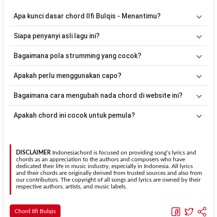
Apa kunci dasar chord Ilfi Bulqis - Menantimu?
Lagu
Menantimu
menggunakan
6
chord
, yaitu
Am, Dm, G, C, F, E
.
Siapa penyanyi asli lagu ini?
Versi chord ini telah disederhanakan sehingga lebih mudah
dimainkan oleh pemula maupun gitaris yang ingin belajar
Lagu
Menantimu
merupakan lagu yang dibawakan oleh
Ilfi Bulqis
.
Bagaimana pola strumming yang cocok?
memainkan lagu ini.
Pada halaman ini tersedia versi chord gitar yang lebih mudah
dimainkan tanpa mengubah alur lagu.
Tidak ada satu pola strumming yang wajib digunakan. Sebagai
Apakah perlu menggunakan capo?
acuan, kamu dapat menggunakan pola
Down - Down - Up - Up -
Down - Up
kemudian menyesuaikannya dengan tempo dan irama
Tidak selalu. Chord pada halaman ini sudah disesuaikan dengan
Bagaimana cara mengubah nada chord di website ini?
lagu
Menantimu
.
kunci dasar
Am
. Jika ingin mengikuti nada asli penyanyi, kamu
dapat menggunakan fitur
Transpose
atau menambahkan capo
Gunakan tombol
Transpose (atas)
untuk menaikkan nada dan
Apakah chord ini cocok untuk pemula?
sesuai kebutuhan.
Transpose (bawah)
untuk menurunkan nada. Seluruh chord akan
berubah secara otomatis tanpa mengubah lirik sehingga kamu
Ya. Versi chord gitar
Menantimu
pada halaman ini menggunakan
dapat menyesuaikannya dengan jangkauan suara.
kunci yang lebih sederhana sehingga lebih mudah dipelajari oleh
pemula tanpa menghilangkan struktur dasar lagu.
DISCLAIMER
Indonesiachord is focused on providing song’s lyrics and
chords as an appreciation to the authors and composers who have
dedicated their life in music industry, especially in Indonesia. All lyrics
and their chords are originally derived from trusted sources and also from
our contributors. The copyright of all songs and lyrics are owned by their
respective authors, artists, and music labels.
Chord Ilfi Bulqis