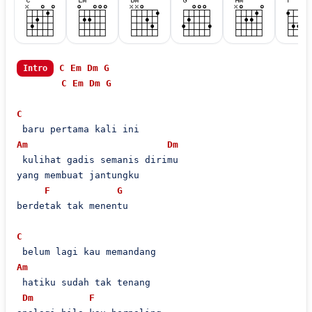
C
Em
Dm
G
Intro
C
Em
Dm
G
C
Am
Dm
 kulihat gadis semanis dirimu

yang membuat jantungku

F
G
berdetak tak menentu

C
Am
 hatiku sudah tak tenang

Dm
F