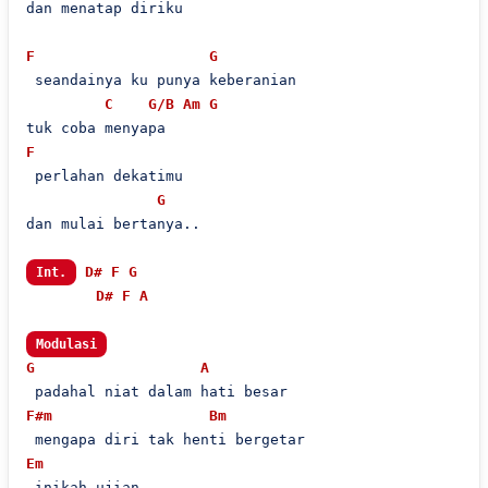
dan menatap diriku

F
G
 seandainya ku punya keberanian

C
G/B
Am
G
F
 perlahan dekatimu

G
dan mulai bertanya..

D#
F
G
Int.
D#
F
A
Modulasi
G
A
F#m
Bm
Em
 inikah ujian
