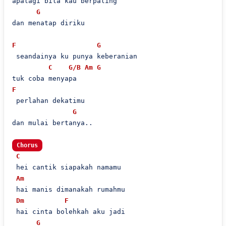
apalagi bila kau berpaling

G
dan menatap diriku

F
G
 seandainya ku punya keberanian

C
G/B
Am
G
F
 perlahan dekatimu

G
dan mulai bertanya..

Chorus
C
 hei cantik siapakah namamu

Am
 hai manis dimanakah rumahmu

Dm
F
 hai cinta bolehkah aku jadi

G