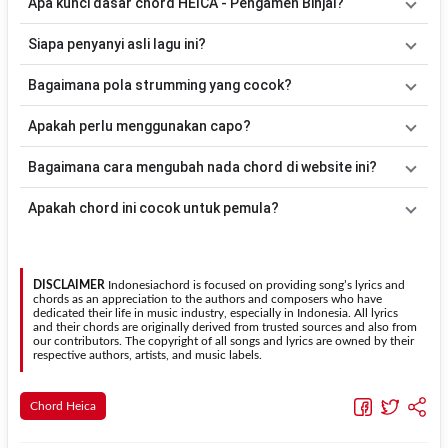
Apa kunci dasar chord HEICA - Pengamen Binjai?
Lagu
Pengamen Binjai
menggunakan
12
chord
, yaitu
C, Em, Dm,
Siapa penyanyi asli lagu ini?
G, Am, F, G/B, D#, A, F#m, Bm, D
. Versi chord ini telah
disederhanakan sehingga lebih mudah dimainkan oleh pemula
Lagu
Pengamen Binjai
merupakan lagu yang dibawakan oleh
Bagaimana pola strumming yang cocok?
maupun gitaris yang ingin belajar memainkan lagu ini.
HEICA
. Pada halaman ini tersedia versi chord gitar yang lebih
mudah dimainkan tanpa mengubah alur lagu.
Tidak ada satu pola strumming yang wajib digunakan. Sebagai
Apakah perlu menggunakan capo?
acuan, kamu dapat menggunakan pola
Down - Down - Up - Up -
Down - Up
kemudian menyesuaikannya dengan tempo dan irama
Tidak selalu. Chord pada halaman ini sudah disesuaikan dengan
Bagaimana cara mengubah nada chord di website ini?
lagu
Pengamen Binjai
.
kunci dasar
C
. Jika ingin mengikuti nada asli penyanyi, kamu dapat
menggunakan fitur
Transpose
atau menambahkan capo sesuai
Gunakan tombol
Transpose (atas)
untuk menaikkan nada dan
Apakah chord ini cocok untuk pemula?
kebutuhan.
Transpose (bawah)
untuk menurunkan nada. Seluruh chord akan
berubah secara otomatis tanpa mengubah lirik sehingga kamu
Ya. Versi chord gitar
Pengamen Binjai
pada halaman ini
dapat menyesuaikannya dengan jangkauan suara.
menggunakan kunci yang lebih sederhana sehingga lebih mudah
dipelajari oleh pemula tanpa menghilangkan struktur dasar lagu.
DISCLAIMER
Indonesiachord is focused on providing song’s lyrics and
chords as an appreciation to the authors and composers who have
dedicated their life in music industry, especially in Indonesia. All lyrics
and their chords are originally derived from trusted sources and also from
our contributors. The copyright of all songs and lyrics are owned by their
respective authors, artists, and music labels.
Chord Heica