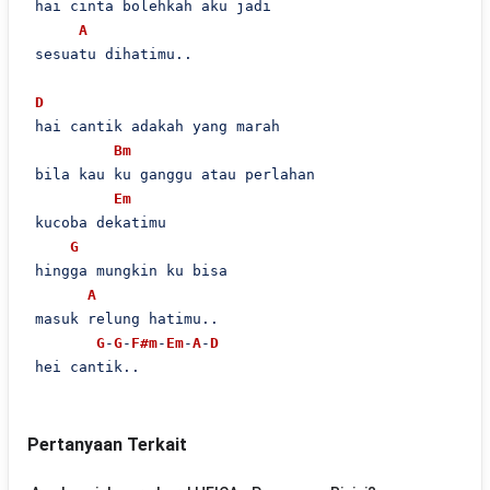
 hai cinta bolehkah aku jadi

A
 sesuatu dihatimu..

D
 hai cantik adakah yang marah

Bm
 bila kau ku ganggu atau perlahan

Em
 kucoba dekatimu

G
 hingga mungkin ku bisa

A
 masuk relung hatimu..

G
-
G
-
F#m
-
Em
-
A
-
D
 hei cantik..
Pertanyaan Terkait