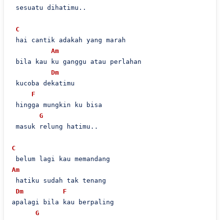
 sesuatu dihatimu..

C
 hai cantik adakah yang marah

Am
 bila kau ku ganggu atau perlahan

Dm
 kucoba dekatimu

F
 hingga mungkin ku bisa

G
 masuk relung hatimu..

C
Am
 hatiku sudah tak tenang

Dm
F
apalagi bila kau berpaling

G