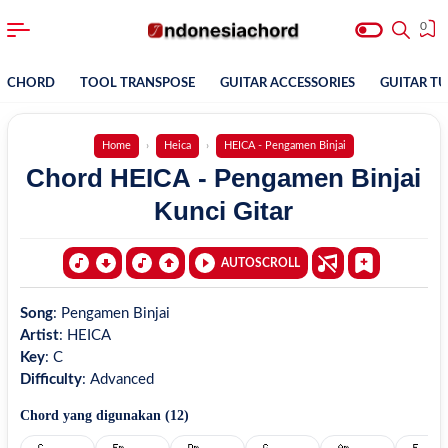
0
CHORD
TOOL TRANSPOSE
GUITAR ACCESSORIES
GUITAR T
Home
Heica
HEICA - Pengamen Binjai
Chord HEICA - Pengamen Binjai
Kunci Gitar
AUTOSCROLL
Song
:
Pengamen Binjai
Artist
:
HEICA
Key
:
C
Difficulty
:
Advanced
Chord yang digunakan (
12
)