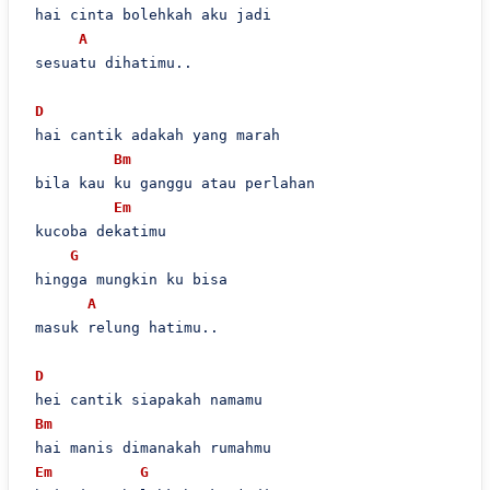
 hai cinta bolehkah aku jadi

A
 sesuatu dihatimu..

D
 hai cantik adakah yang marah

Bm
 bila kau ku ganggu atau perlahan

Em
 kucoba dekatimu

G
 hingga mungkin ku bisa

A
 masuk relung hatimu..

D
 hei cantik siapakah namamu

Bm
 hai manis dimanakah rumahmu

Em
G