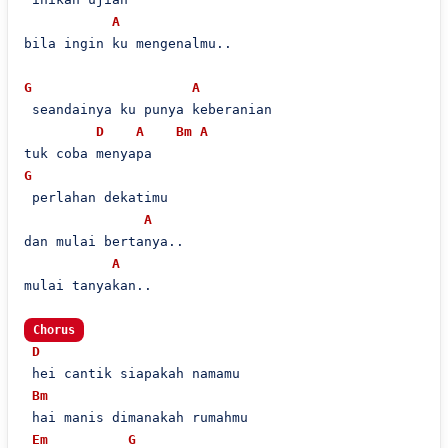
A
bila ingin ku mengenalmu..

G
A
 seandainya ku punya keberanian

D
A
Bm
A
G
 perlahan dekatimu

A
dan mulai bertanya..

A
mulai tanyakan..

Chorus
D
 hei cantik siapakah namamu

Bm
 hai manis dimanakah rumahmu

Em
G