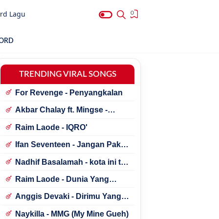
rd Lagu
0
HORD
TRENDING VIRAL SONGS
For Revenge - Penyangkalan
Akbar Chalay ft. Mingse -
Astaga Bercanda
Raim Laode - IQRO'
Ifan Seventeen - Jangan Paksa
Rindu (Beda)
Nadhif Basalamah - kota ini tak
sama tanpamu
Raim Laode - Dunia Yang
Nanti
Anggis Devaki - Dirimu Yang
Dulu
Naykilla - MMG (My Mine Gueh)