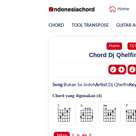
Home
CHORD
TOOL TRANSPOSE
GUITAR A
Home
Dj 
Chord Dj Qhelfi
Song
:
Bukan Sa Jodoh
Artist
:
Dj Qhelfin
Ke
Chord yang digunakan (
4
)
C
G
Am
F
Intro