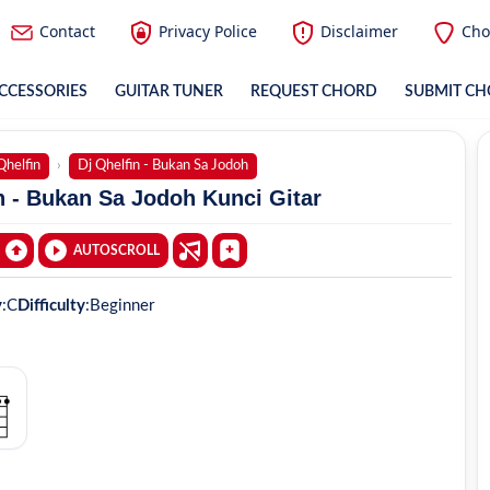
Contact
Privacy Police
Disclaimer
Cho
CCESSORIES
GUITAR TUNER
REQUEST CHORD
SUBMIT C
Qhelfin
Dj Qhelfin - Bukan Sa Jodoh
n - Bukan Sa Jodoh Kunci Gitar
AUTOSCROLL
y
:
C
Difficulty
:
Beginner