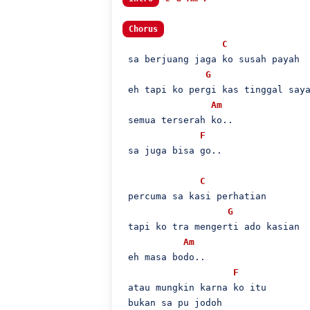
Chorus
C
 sa berjuang jaga ko susah payah

G
 eh tapi ko pergi kas tinggal saya
Am
 semua terserah ko..

F
 sa juga bisa go..

C
 percuma sa kasi perhatian

G
 tapi ko tra mengerti ado kasian

Am
 eh masa bodo..

F
 atau mungkin karna ko itu

 bukan sa pu jodoh
