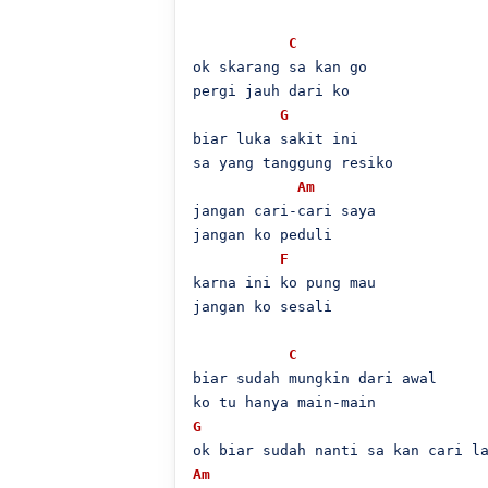
C
ok skarang sa kan go

pergi jauh dari ko

G
biar luka sakit ini

sa yang tanggung resiko

Am
jangan cari-cari saya

jangan ko peduli

F
karna ini ko pung mau

jangan ko sesali

C
biar sudah mungkin dari awal

G
Am