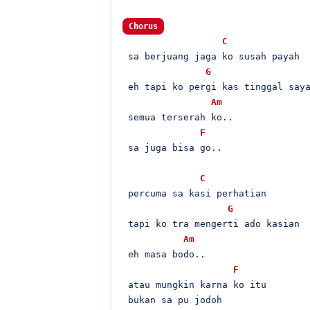
Chorus
C
 sa berjuang jaga ko susah payah

G
 eh tapi ko pergi kas tinggal saya
Am
 semua terserah ko..

F
 sa juga bisa go..

C
 percuma sa kasi perhatian

G
 tapi ko tra mengerti ado kasian

Am
 eh masa bodo..

F
 atau mungkin karna ko itu

 bukan sa pu jodoh
