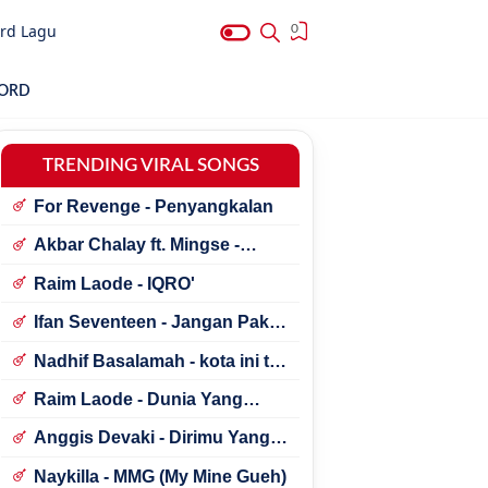
rd Lagu
0
HORD
TRENDING VIRAL SONGS
For Revenge - Penyangkalan
Akbar Chalay ft. Mingse -
Astaga Bercanda
Raim Laode - IQRO'
Ifan Seventeen - Jangan Paksa
Rindu (Beda)
Nadhif Basalamah - kota ini tak
sama tanpamu
Raim Laode - Dunia Yang
Nanti
Anggis Devaki - Dirimu Yang
Dulu
Naykilla - MMG (My Mine Gueh)