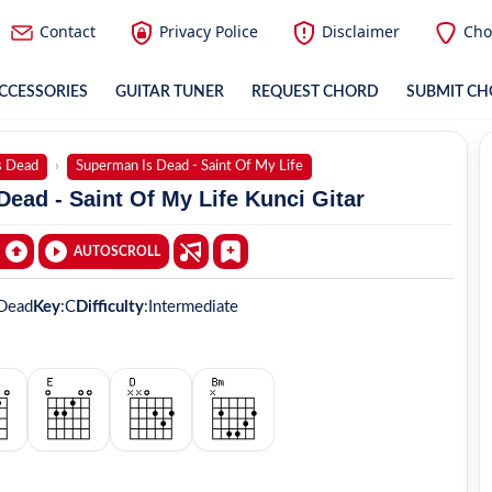
Contact
Privacy Police
Disclaimer
Cho
CCESSORIES
GUITAR TUNER
REQUEST CHORD
SUBMIT C
s Dead
Superman Is Dead - Saint Of My Life
ead - Saint Of My Life Kunci Gitar
AUTOSCROLL
 Dead
Key
:
C
Difficulty
:
Intermediate