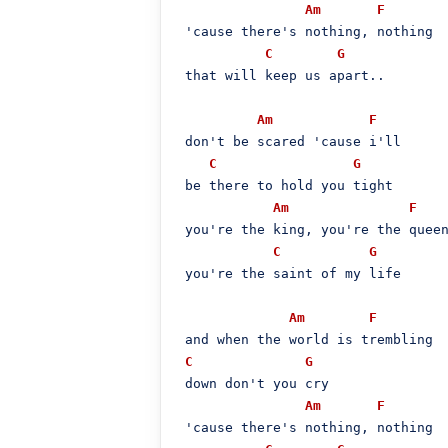
Am
F
 'cause there's nothing, nothing

C
G
 that will keep us apart..

Am
F
 don't be scared 'cause i'll 

C
G
 be there to hold you tight

Am
F
 you're the king, you're the queen
C
G
 you're the saint of my life

Am
F
 and when the world is trembling

C
G
 down don't you cry

Am
F
 'cause there's nothing, nothing
