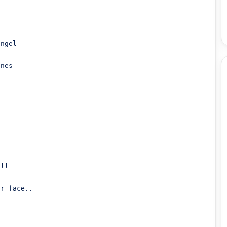
ngel

nes



ll

r face..
