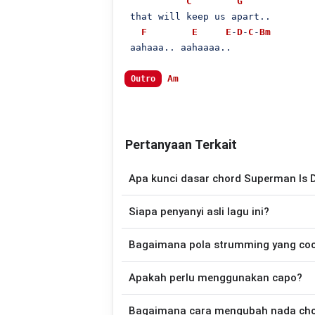
C
G
 that will keep us apart..

F
E
E
-
D
-
C
-
Bm
 aahaaa.. aahaaaa..

Am
Outro
Pertanyaan Terkait
Apa kunci dasar chord Superman Is D
Lagu
Saint Of My Life
menggunakan
7
ch
Siapa penyanyi asli lagu ini?
disederhanakan sehingga lebih mudah dim
memainkan lagu ini.
Lagu
Saint Of My Life
merupakan lagu ya
Bagaimana pola strumming yang co
tersedia versi chord g
Apakah perlu menggunakan capo?
Down - Down - Up - Up - Down - Up
My Life
.
Tidak selalu. Chord pada halaman ini su
Bagaimana cara mengubah nada chord