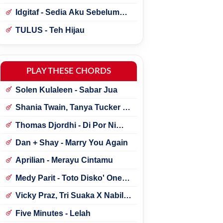
Idgitaf - Sedia Aku Sebelum
Hujan
TULUS - Teh Hijau
PLAY THESE CHORDS
Solen Kulaleen - Sabar Jua
Shania Twain, Tanya Tucker -
Little Miss Twain
Thomas Djordhi - Di Por Ni
Udan
Dan + Shay - Marry You Again
Aprilian - Merayu Cintamu
Medy Parit - Toto Disko' One
Tik Tok
Vicky Praz, Tri Suaka X Nabila
Maharani - Mecucu
Five Minutes - Lelah