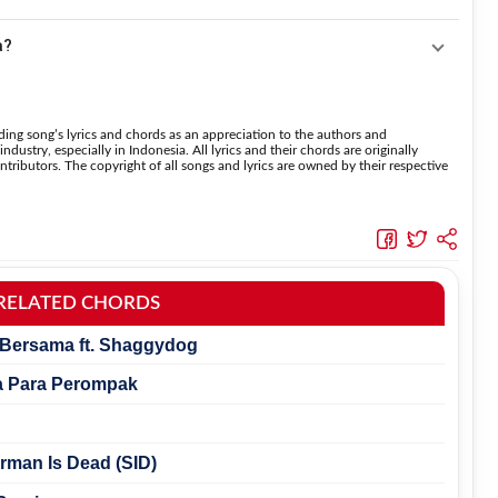
 fitur
Transpose
atau menambahkan capo sesuai kebutuhan.
 menaikkan nada dan
Transpose (bawah)
untuk menurunkan
a?
suara.
ini menggunakan kunci yang lebih sederhana
 lebih mudah dipelajari oleh pemula tanpa menghilangkan struktur dasar lagu.
ing song’s lyrics and chords as an appreciation to the authors and
dustry, especially in Indonesia. All lyrics and their chords are originally
tributors. The copyright of all songs and lyrics are owned by their respective
RELATED CHORDS
 Bersama ft. Shaggydog
ta Para Perompak
rman Is Dead (SID)