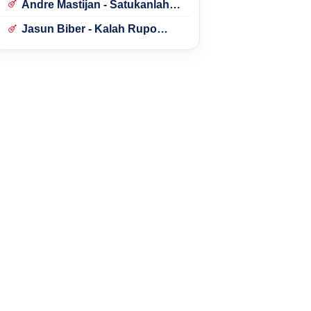
Andre Mastijan - Satukanlah
Hati Kami
Jasun Biber - Kalah Rupo
Kalah Bondo