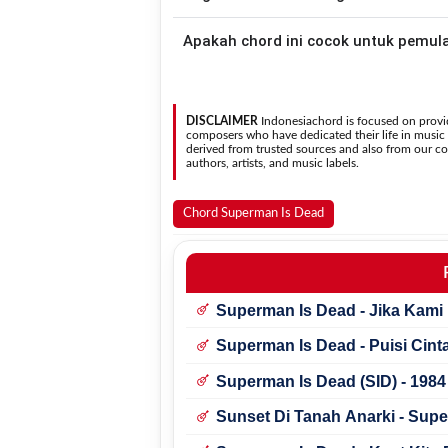
asli penyanyi, kamu dapat menggunakan
Gunakan tombol
Transpose (atas)
untuk
Apakah chord ini cocok untuk pemul
nada. Seluruh chord akan berubah secara otomatis tanpa mengubah lirik sehingga kamu dapat
menyesuaikannya dengan jangkauan 
Ya. Versi chord gitar
Saint Of My Life
pada halaman 
sehingga
DISCLAIMER
Indonesiachord is focused on provid
composers who have dedicated their life in music in
derived from trusted sources and also from our con
authors, artists, and music labels.
Chord Superman Is Dead
Superman Is Dead - Jika Kami
Superman Is Dead - Puisi Cin
Superman Is Dead (SID) - 1984
Sunset Di Tanah Anarki - Supe