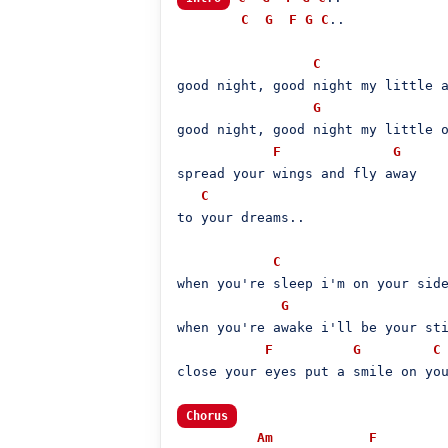
C
G
F
G
C
..

C
good night, good night my little a
G
good night, good night my little o
F
G
spread your wings and fly away

C
to your dreams..

C
when you're sleep i'm on your side
G
when you're awake i'll be your sti
F
G
C
close your eyes put a smile on you
Chorus
Am
F