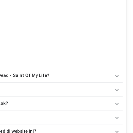
ead - Saint Of My Life?
ord
, yaitu
C, G, F, Am, E, D, Bm
. Versi chord ini telah
ainkan oleh pemula maupun gitaris yang ingin belajar
ng dibawakan oleh
Superman Is Dead
. Pada halaman ini
cok?
itar yang lebih mudah dimainkan tanpa mengubah alur lagu.
Tidak ada satu pola strumming yang wajib digunakan. Sebagai acuan, kamu dapat menggunakan pola
kemudian menyesuaikannya dengan tempo dan irama lagu
Saint Of
dah disesuaikan dengan kunci dasar
C
. Jika ingin mengikuti nada
 di website ini?