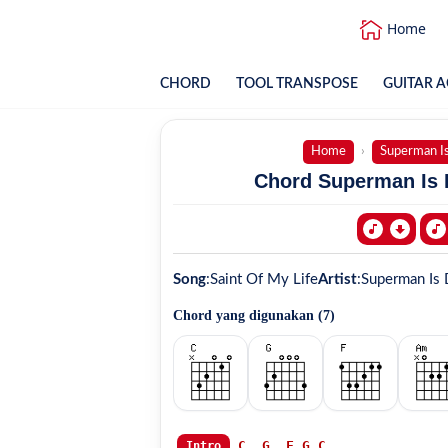
Home
CHORD
TOOL TRANSPOSE
GUITAR A
Home
Superman I
Chord Superman Is D
Song
:
Saint Of My Life
Artist
:
Superman Is
Chord yang digunakan (
7
)
C
G
F
G
C
..

Intro