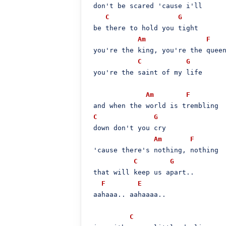
 don't be scared 'cause i'll 

C
G
 be there to hold you tight

Am
F
 you're the king, you're the queen
C
G
 you're the saint of my life

Am
F
 and when the world is trembling

C
G
 down don't you cry

Am
F
 'cause there's nothing, nothing

C
G
 that will keep us apart..

F
E
 aahaaa.. aahaaaa..

C