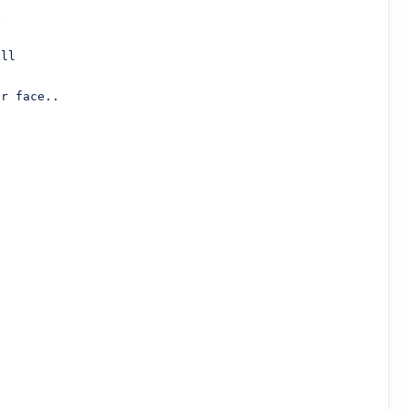


ll

r face..


