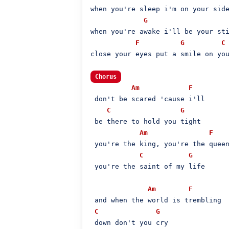
when you're sleep i'm on your side
G
when you're awake i'll be your sti
F
G
C
close your eyes put a smile on you
Chorus
Am
F
 don't be scared 'cause i'll 

C
G
 be there to hold you tight

Am
F
 you're the king, you're the queen
C
G
 you're the saint of my life

Am
F
 and when the world is trembling

C
G
 down don't you cry
