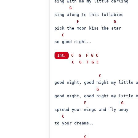
sing with me my little darling

G
sing along to this lullabies

F
G
pick the moon kiss the star 

C
so good night..

C
G
F
G
C
Int.
C
G
F
G
C
C
good night, good night my little a
G
good night, good night my little o
F
G
spread your wings and fly away

C
to your dreams..

C