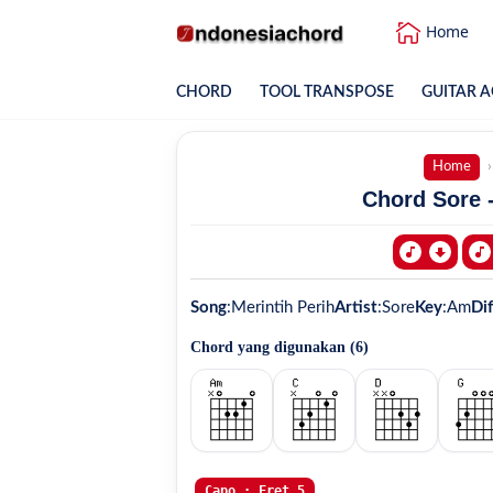
Home
CHORD
TOOL TRANSPOSE
GUITAR A
Home
Chord Sore -
Song
:
Merintih Perih
Artist
:
Sore
Key
:
Am
Dif
Chord yang digunakan (
6
)
Capo : Fret 5