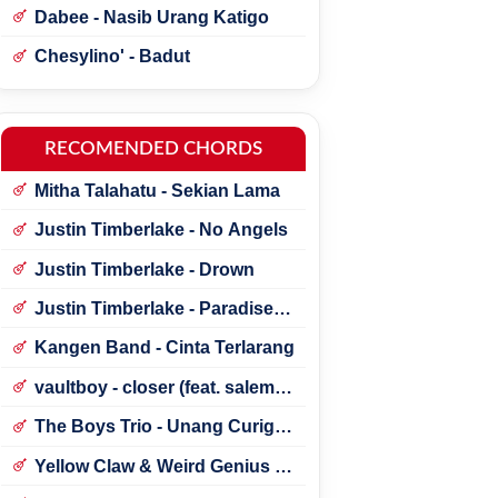
Dabee - Nasib Urang Katigo
Chesylino' - Badut
RECOMENDED CHORDS
Mitha Talahatu - Sekian Lama
Justin Timberlake - No Angels
Justin Timberlake - Drown
Justin Timberlake - Paradise ft.
*NSYNC
Kangen Band - Cinta Terlarang
vaultboy - closer (feat. salem
ilese)
The Boys Trio - Unang Curigai
Au
Yellow Claw & Weird Genius -
Lonely (Feat. Novia Bachmid)