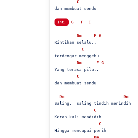
C
dan membuat sendu

G
F
C
Int.
Dm
F
G
Rintihan selalu..

C
terdengar menggebu

Dm
F
G
Yang terasa pilu..

C
dan membuat sendu

Dm
Dm
Saling.. saling tindih menindih

C
Kerap kali mendidih

C
Hingga mencapai perih

Dm