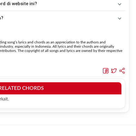
 di website ini?
nggunakan fitur
Transpose
atau menambahkan capo sesuai
 menaikkan nada dan
Transpose (bawah)
untuk menurunkan
a?
suara.
enggunakan kunci yang lebih sederhana
 lebih mudah dipelajari oleh pemula tanpa menghilangkan struktur dasar lagu.
ing song’s lyrics and chords as an appreciation to the authors and
dustry, especially in Indonesia. All lyrics and their chords are originally
tributors. The copyright of all songs and lyrics are owned by their respective
RELATED CHORDS
kait.