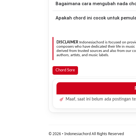
Bagaimana cara mengubah nada chord
nada asli penyanyi, kamu dapat me
kebutuhan.
Gunakan tombol
Transpose (atas)
untuk
Apakah chord ini cocok untuk pemul
nada. Seluruh chord akan berubah secara otomatis tanpa mengubah lirik sehingga kamu dapat
menyesuaikannya dengan jangkauan 
Ya. Versi chord gitar
Merintih Perih
pada halaman ini m
sehingga
DISCLAIMER
Indonesiachord is focused on provid
composers who have dedicated their life in music in
derived from trusted sources and also from our con
authors, artists, and music labels.
Chord Sore
Maaf, saat ini belum ada postingan ter
©
2026
• Indonesiachord All Rights Reserved