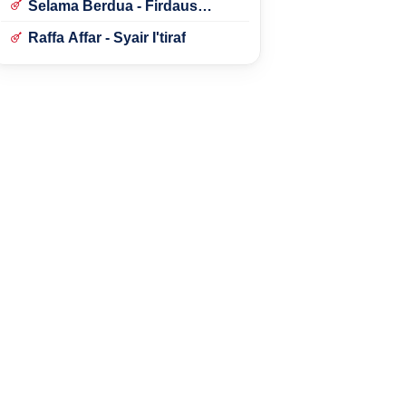
Selama Berdua - Firdaus
Rahmat
Raffa Affar - Syair I'tiraf