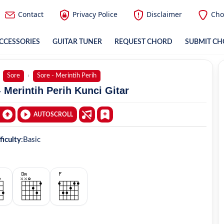
Contact
Privacy Police
Disclaimer
Cho
CCESSORIES
GUITAR TUNER
REQUEST CHORD
SUBMIT C
Sore
Sore - Merintih Perih
 Merintih Perih Kunci Gitar
AUTOSCROLL
ficulty
:
Basic