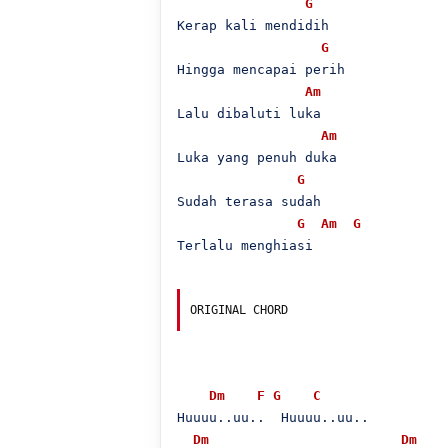
G
Kerap kali mendidih

G
Hingga mencapai perih

Am
Lalu dibaluti luka

Am
Luka yang penuh duka

G
Sudah terasa sudah

G
Am
G
Terlalu menghiasi

ORIGINAL CHORD
Dm
F
G
C
Huuuu..uu..  Huuuu..uu..

Dm
Dm