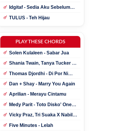
Idgitaf - Sedia Aku Sebelum
Hujan
TULUS - Teh Hijau
PLAY THESE CHORDS
Solen Kulaleen - Sabar Jua
Shania Twain, Tanya Tucker -
Little Miss Twain
Thomas Djordhi - Di Por Ni
Udan
Dan + Shay - Marry You Again
Aprilian - Merayu Cintamu
Medy Parit - Toto Disko' One
Tik Tok
Vicky Praz, Tri Suaka X Nabila
Maharani - Mecucu
Five Minutes - Lelah