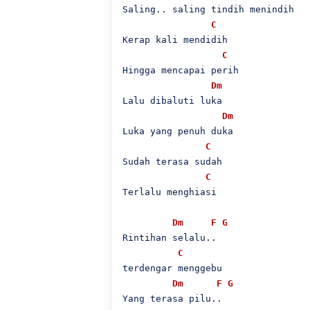
Saling.. saling tindih menindih

C
Kerap kali mendidih

C
Hingga mencapai perih

Dm
Lalu dibaluti luka

Dm
Luka yang penuh duka

C
Sudah terasa sudah

C
Terlalu menghiasi

Dm
F
G
Rintihan selalu..

C
terdengar menggebu

Dm
F
G
Yang terasa pilu..
