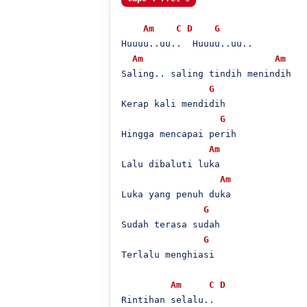
Am
C
D
G
Huuuu..uu..  Huuuu..uu..

Am
Am
Saling.. saling tindih menindih

G
Kerap kali mendidih

G
Hingga mencapai perih

Am
Lalu dibaluti luka

Am
Luka yang penuh duka

G
Sudah terasa sudah

G
Terlalu menghiasi

Am
C
D
Rintihan selalu..
