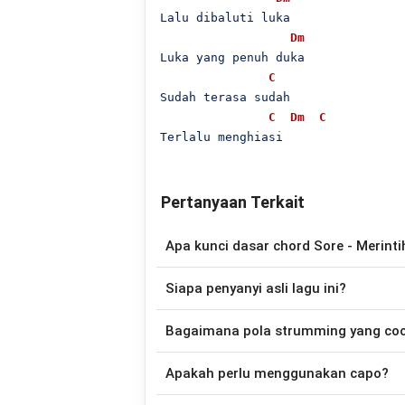
Lalu dibaluti luka

Dm
Luka yang penuh duka

C
Sudah terasa sudah

C
Dm
C
Pertanyaan Terkait
Apa kunci dasar chord Sore - Merinti
Lagu
Merintih Perih
menggunakan
6
cho
Siapa penyanyi asli lagu ini?
disederhanakan sehingga lebih mudah dim
memainkan lagu ini.
Lagu
Merintih Perih
merupakan lagu yang
Bagaimana pola strumming yang co
gitar yang lebih mudah dimainkan tanpa
Apakah perlu menggunakan capo?
Down - Down - Up - Up - Down - Up
Perih
.
Tidak selalu. Chord pada halaman ini su