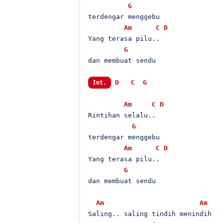
G
terdengar menggebu

Am
C
D
Yang terasa pilu..

G
dan membuat sendu

D
C
G
Int.
Am
C
D
Rintihan selalu..

G
terdengar menggebu

Am
C
D
Yang terasa pilu..

G
dan membuat sendu

Am
Am
Saling.. saling tindih menindih
