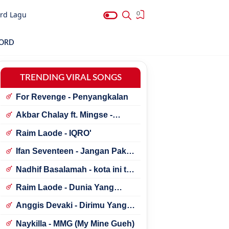
rd Lagu
0
HORD
TRENDING VIRAL SONGS
For Revenge - Penyangkalan
Akbar Chalay ft. Mingse -
Astaga Bercanda
Raim Laode - IQRO'
Ifan Seventeen - Jangan Paksa
Rindu (Beda)
Nadhif Basalamah - kota ini tak
sama tanpamu
Raim Laode - Dunia Yang
Nanti
Anggis Devaki - Dirimu Yang
Dulu
Naykilla - MMG (My Mine Gueh)