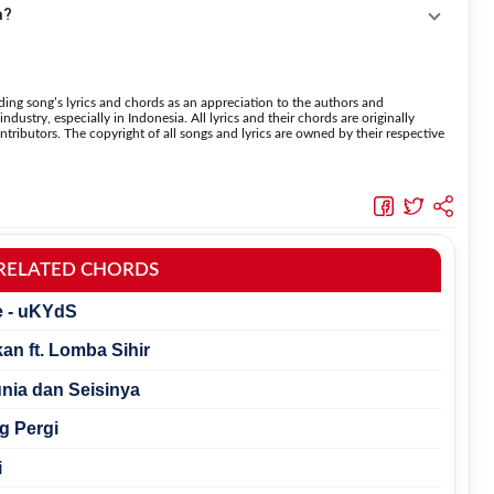
a?
suara.
ana sehingga lebih
a tanpa menghilangkan struktur dasar lagu.
ing song’s lyrics and chords as an appreciation to the authors and
dustry, especially in Indonesia. All lyrics and their chords are originally
tributors. The copyright of all songs and lyrics are owned by their respective
RELATED CHORDS
e - uKYdS
an ft. Lomba Sihir
nia dan Seisinya
g Pergi
i