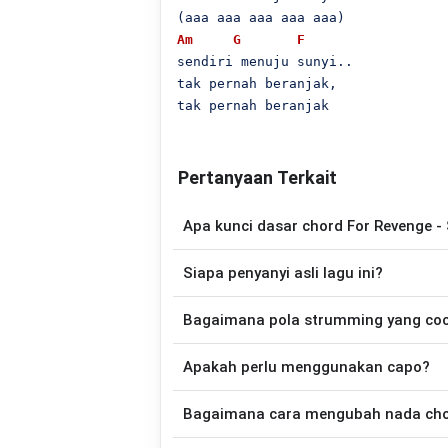
Am
G
F
sendiri menuju sunyi..

tak pernah beranjak,

Pertanyaan Terkait
Apa kunci dasar chord For Revenge - 
Lagu
Sendiri
menggunakan
4
chord
, yai
Siapa penyanyi asli lagu ini?
lebih mudah dimainkan oleh pemula maupun
Lagu
Sendiri
merupakan lagu yang dibaw
Bagaimana pola strumming yang co
gitar yang lebih mudah dimainkan tanpa
Apakah perlu menggunakan capo?
Down - Down - Up - Up - Down - Up
Tidak selalu. Chord pada halaman ini su
Bagaimana cara mengubah nada chord
nada asli penyanyi, kamu dapat me
kebutuhan.
Gunakan tombol
Transpose (atas)
untuk