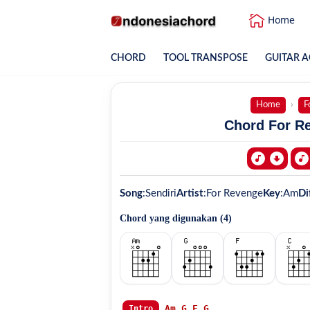
Home
CHORD
TOOL TRANSPOSE
GUITAR A
Home
F
Chord For Re
Song
:
Sendiri
Artist
:
For Revenge
Key
:
Am
Di
Chord yang digunakan (
4
)
Am
G
F
G
Intro