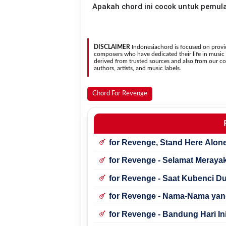
Apakah chord ini cocok untuk pemul
nada. Seluruh chord akan berubah secara otomatis tanpa mengubah lirik sehingga kamu dapat
menyesuaikannya dengan jangkauan 
Ya. Versi chord gitar
Sendiri
pada halaman ini menggunakan kunci yang lebih sederh
mudah dipelajari oleh pemul
DISCLAIMER
Indonesiachord is focused on provid
composers who have dedicated their life in music in
derived from trusted sources and also from our con
authors, artists, and music labels.
Chord For Revenge
for Revenge, Stand Here Alon
for Revenge - Selamat Merayak
for Revenge - Saat Kubenci Du
for Revenge - Nama-Nama yan
for Revenge - Bandung Hari In