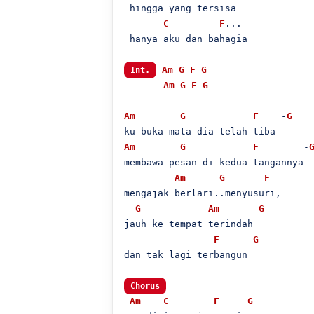
 hingga yang tersisa

C
F
...

 hanya aku dan bahagia

Am
G
F
G
Int.
Am
G
F
G
Am
G
F
    -
G
Am
G
F
        -
membawa pesan di kedua tangannya

Am
G
F
mengajak berlari..menyusuri,

G
Am
G
jauh ke tempat terindah

F
G
dan tak lagi terbangun

Chorus
Am
C
F
G