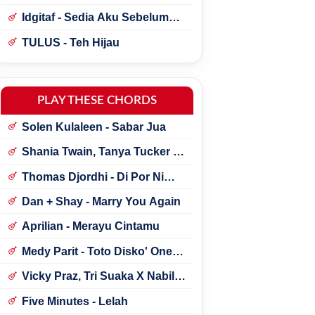
Idgitaf - Sedia Aku Sebelum
Hujan
TULUS - Teh Hijau
PLAY THESE CHORDS
Solen Kulaleen - Sabar Jua
Shania Twain, Tanya Tucker -
Little Miss Twain
Thomas Djordhi - Di Por Ni
Udan
Dan + Shay - Marry You Again
Aprilian - Merayu Cintamu
Medy Parit - Toto Disko' One
Tik Tok
Vicky Praz, Tri Suaka X Nabila
Maharani - Mecucu
Five Minutes - Lelah