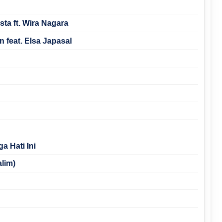
ta ft. Wira Nagara
 feat. Elsa Japasal
a Hati Ini
alim)