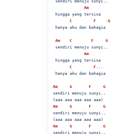
 sendiri menuju sunyi..

Am
 hingga yang tersisa

C
F
    -
G
 hanya aku dan bahagia

Am
C
F
G
 sendiri menuju sunyi..

Am
 hingga yang tersisa

C
F
...

 hanya aku dan bahagia

Am
G
F
G
sendiri menuju sunyi..

Am
G
F
G
sendiri menuju sunyi..

Am
G
F
G
sendiri menuju sunyi..
