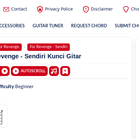
Contact
Privacy Police
Disclaimer
Cho
CCESSORIES
GUITAR TUNER
REQUEST CHORD
SUBMIT C
or Revenge
For Revenge - Sendiri
venge - Sendiri Kunci Gitar
AUTOSCROLL
fficulty
:
Beginner