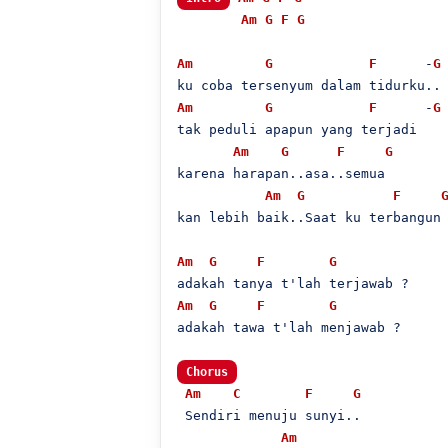
Am
G
F
G
Am
G
F
      -
G
Am
G
F
      -
G
tak peduli apapun yang terjadi

Am
G
F
G
karena harapan..asa..semua

Am
G
F
kan lebih baik..Saat ku terbangun

Am
G
F
G
Am
G
F
G
adakah tawa t'lah menjawab ?

Chorus
Am
C
F
G
 Sendiri menuju sunyi..

Am