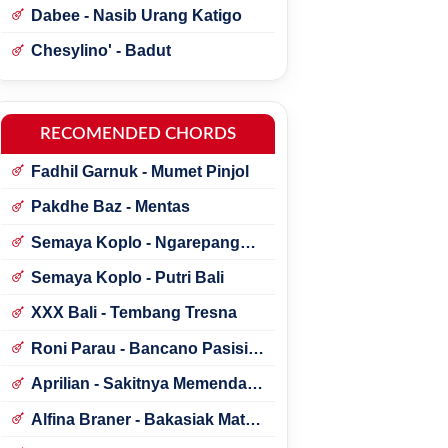
Dabee - Nasib Urang Katigo
Chesylino' - Badut
RECOMENDED CHORDS
Fadhil Garnuk - Mumet Pinjol
Pakdhe Baz - Mentas
Semaya Koplo - Ngarepang
Tresna
Semaya Koplo - Putri Bali
XXX Bali - Tembang Tresna
Roni Parau - Bancano Pasisia
Salatan
Aprilian - Sakitnya Memendam
Cinta
Alfina Braner - Bakasiak Mato
Mamandang