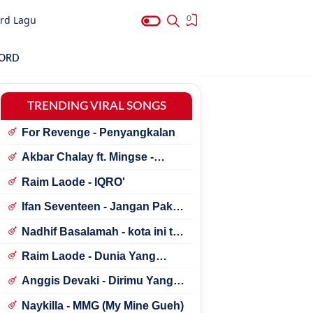
rd Lagu
0
HORD
TRENDING VIRAL SONGS
For Revenge - Penyangkalan
Akbar Chalay ft. Mingse -
Astaga Bercanda
Raim Laode - IQRO'
Ifan Seventeen - Jangan Paksa
Rindu (Beda)
Nadhif Basalamah - kota ini tak
sama tanpamu
Raim Laode - Dunia Yang
Nanti
Anggis Devaki - Dirimu Yang
Dulu
Naykilla - MMG (My Mine Gueh)