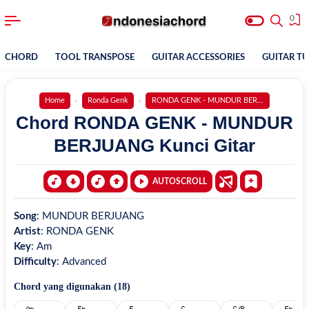
0
CHORD
TOOL TRANSPOSE
GUITAR ACCESSORIES
GUITAR T
Home
Ronda Genk
RONDA GENK - MUNDUR BERJUANG
Chord RONDA GENK - MUNDUR
BERJUANG Kunci Gitar
AUTOSCROLL
Song
:
MUNDUR BERJUANG
Artist
:
RONDA GENK
Key
:
Am
Difficulty
:
Advanced
Chord yang digunakan (
18
)