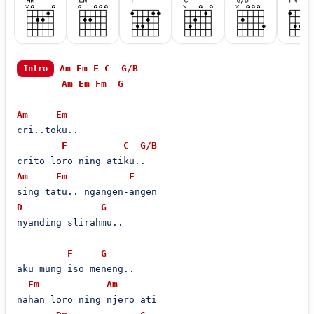
Am
Em
F
C
 -
G/B
Intro
Am
Em
Fm
G
Am
Em
cri..toku.. 

F
C
 -
G/B
Am
Em
F
D
G
nyanding slirahmu..

F
G
aku mung iso meneng..

Em
Am
nahan loro ning njero ati
