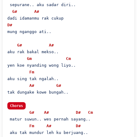
 sepurane.. aku sadar diri..

G#
A#
D#
mung nganggo ati..

G#
A#
aku rak bakal mekso..

Gm
Cm
yen koe nyanding wong liyo..

Fm
aku sing tak ngalah..

A#
G#
tak dungake kowe bungah..

Chorus
G#
A#
D#
Cm
 matur suwun.. wes pernah sayang..

Fm
A#
D#
 aku tak mundur leh ku berjuang..
