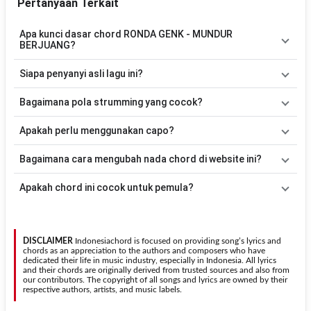
Pertanyaan Terkait
Apa kunci dasar chord RONDA GENK - MUNDUR
BERJUANG?
Lagu
MUNDUR BERJUANG
menggunakan
18
chord
, yaitu
Am,
Siapa penyanyi asli lagu ini?
Em, F, C, G/B, Fm, G, D, Dm, A, E, Cm, G#, D#, A#, Gm, G#m,
F#
. Versi chord ini telah disederhanakan sehingga lebih mudah
Lagu
MUNDUR BERJUANG
merupakan lagu yang dibawakan oleh
Bagaimana pola strumming yang cocok?
dimainkan oleh pemula maupun gitaris yang ingin belajar
RONDA GENK
. Pada halaman ini tersedia versi chord gitar yang
memainkan lagu ini.
lebih mudah dimainkan tanpa mengubah alur lagu.
Tidak ada satu pola strumming yang wajib digunakan. Sebagai
Apakah perlu menggunakan capo?
acuan, kamu dapat menggunakan pola
Down - Down - Up - Up -
Down - Up
kemudian menyesuaikannya dengan tempo dan irama
Tidak selalu. Chord pada halaman ini sudah disesuaikan dengan
Bagaimana cara mengubah nada chord di website ini?
lagu
MUNDUR BERJUANG
.
kunci dasar
Am
. Jika ingin mengikuti nada asli penyanyi, kamu
dapat menggunakan fitur
Transpose
atau menambahkan capo
Gunakan tombol
Transpose (atas)
untuk menaikkan nada dan
Apakah chord ini cocok untuk pemula?
sesuai kebutuhan.
Transpose (bawah)
untuk menurunkan nada. Seluruh chord akan
berubah secara otomatis tanpa mengubah lirik sehingga kamu
Ya. Versi chord gitar
MUNDUR BERJUANG
pada halaman ini
dapat menyesuaikannya dengan jangkauan suara.
menggunakan kunci yang lebih sederhana sehingga lebih mudah
dipelajari oleh pemula tanpa menghilangkan struktur dasar lagu.
DISCLAIMER
Indonesiachord is focused on providing song’s lyrics and
chords as an appreciation to the authors and composers who have
dedicated their life in music industry, especially in Indonesia. All lyrics
and their chords are originally derived from trusted sources and also from
our contributors. The copyright of all songs and lyrics are owned by their
respective authors, artists, and music labels.