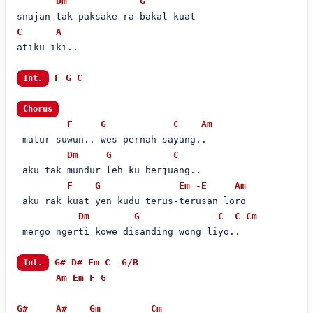
Dm
G
C
A
atiku iki..

F
G
C
Int.
Chorus
F
G
C
Am
 matur suwun.. wes pernah sayang..

Dm
G
C
 aku tak mundur leh ku berjuang..

F
G
Em
 -
E
Am
 aku rak kuat yen kudu terus-terusan loro

Dm
G
C
C
Cm
 mergo ngerti kowe disanding wong liyo..

G#
D#
Fm
C
 -
G/B
Int.
Am
Em
F
G
G#
A#
Gm
Cm