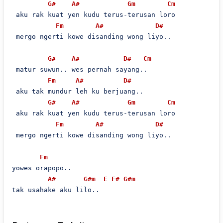
G#
A#
Gm
Cm
 aku rak kuat yen kudu terus-terusan loro

Fm
A#
D#
 mergo ngerti kowe disanding wong liyo..

G#
A#
D#
Cm
 matur suwun.. wes pernah sayang..

Fm
A#
D#
 aku tak mundur leh ku berjuang..

G#
A#
Gm
Cm
 aku rak kuat yen kudu terus-terusan loro

Fm
A#
D#
 mergo ngerti kowe disanding wong liyo..

Fm
yowes orapopo..

A#
G#m
E
F#
G#m
tak usahake aku lilo..