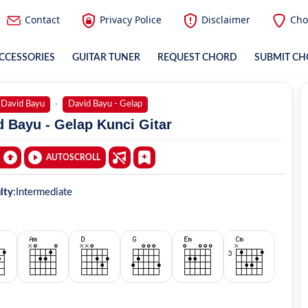
Contact
Privacy Police
Disclaimer
Cho
CCESSORIES
GUITAR TUNER
REQUEST CHORD
SUBMIT C
David Bayu
David Bayu - Gelap
 Bayu - Gelap Kunci Gitar
AUTOSCROLL
ulty
:
Intermediate