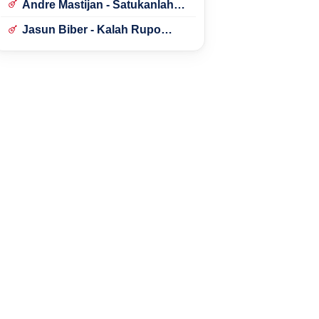
Andre Mastijan - Satukanlah
Hati Kami
Jasun Biber - Kalah Rupo
Kalah Bondo