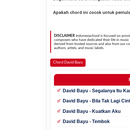
asli penyanyi, kamu dapat menggunakan
Gunakan tombol
Transpose (atas)
untuk
Apakah chord ini cocok untuk pemul
nada. Seluruh chord akan berubah secara otomatis tanpa mengubah lirik sehingga kamu dapat
menyesuaikannya dengan jangkauan 
Ya. Versi chord gitar
Gelap
pada halaman ini menggunakan kunci yang lebih sederhana se
mudah dipelajari oleh pemul
DISCLAIMER
Indonesiachord is focused on provid
composers who have dedicated their life in music in
derived from trusted sources and also from our con
authors, artists, and music labels.
Chord David Bayu
David Bayu - Segalanya Itu K
David Bayu - Bila Tak Lagi Cin
David Bayu - Kuatkan Aku
David Bayu - Tembok