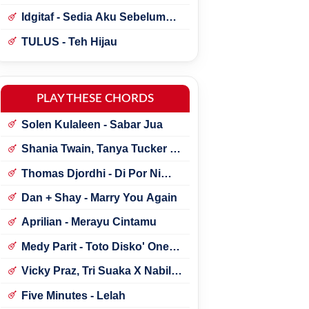
Idgitaf - Sedia Aku Sebelum
Hujan
TULUS - Teh Hijau
PLAY THESE CHORDS
Solen Kulaleen - Sabar Jua
Shania Twain, Tanya Tucker -
Little Miss Twain
Thomas Djordhi - Di Por Ni
Udan
Dan + Shay - Marry You Again
Aprilian - Merayu Cintamu
Medy Parit - Toto Disko' One
Tik Tok
Vicky Praz, Tri Suaka X Nabila
Maharani - Mecucu
Five Minutes - Lelah