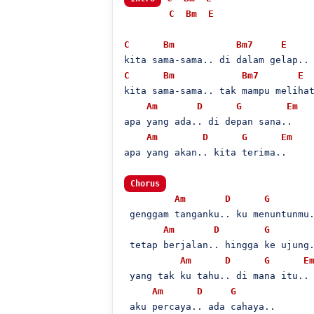
C
Bm
E
C
Bm
Bm7
E
C
Bm
Bm7
E
kita sama-sama.. tak mampu melihat
Am
D
G
Em
apa yang ada.. di depan sana..

Am
D
G
Em
apa yang akan.. kita terima..

Chorus
Am
D
G
 genggam tanganku.. ku menuntunmu.
Am
D
G
 tetap berjalan.. hingga ke ujung.
Am
D
G
E
 yang tak ku tahu.. di mana itu..

Am
D
G
 aku percaya.. ada cahaya..
