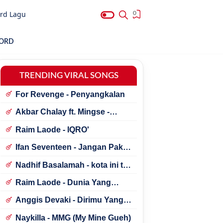
rd Lagu
0
HORD
TRENDING VIRAL SONGS
For Revenge - Penyangkalan
Akbar Chalay ft. Mingse -
Astaga Bercanda
Raim Laode - IQRO'
Ifan Seventeen - Jangan Paksa
Rindu (Beda)
Nadhif Basalamah - kota ini tak
sama tanpamu
Raim Laode - Dunia Yang
Nanti
Anggis Devaki - Dirimu Yang
Dulu
Naykilla - MMG (My Mine Gueh)