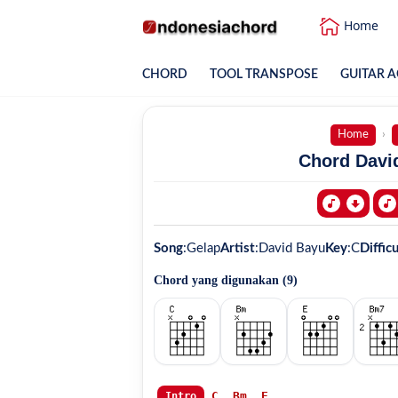
Home
CHORD
TOOL TRANSPOSE
GUITAR A
Home
Chord David
Song
:
Gelap
Artist
:
David Bayu
Key
:
C
Diffic
Chord yang digunakan (
9
)
C
Bm
E
Intro