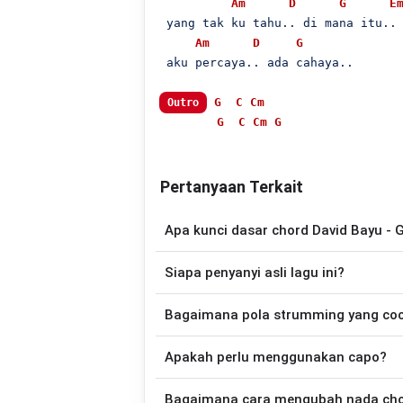
Am
D
G
E
 yang tak ku tahu.. di mana itu..

Am
D
G
 aku percaya.. ada cahaya..

G
C
Cm
Outro
G
C
Cm
G
Pertanyaan Terkait
Apa kunci dasar chord David Bayu - 
Lagu
Gelap
menggunakan
9
chord
, yaitu
Siapa penyanyi asli lagu ini?
disederhanakan sehingga lebih mudah dim
memainkan lagu ini.
Lagu
Gelap
merupakan lagu yang dibawa
Bagaimana pola strumming yang co
gitar yang lebih mudah dimainkan tanpa
Apakah perlu menggunakan capo?
Down - Down - Up - Up - Down - Up
Tidak selalu. Chord pada halaman ini su
Bagaimana cara mengubah nada chord