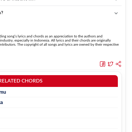
 fitur
Transpose
atau menambahkan capo sesuai kebutuhan.
 menaikkan nada dan
Transpose (bawah)
untuk menurunkan
a?
suara.
hingga lebih
a tanpa menghilangkan struktur dasar lagu.
ing song’s lyrics and chords as an appreciation to the authors and
dustry, especially in Indonesia. All lyrics and their chords are originally
tributors. The copyright of all songs and lyrics are owned by their respective
RELATED CHORDS
amu
ta