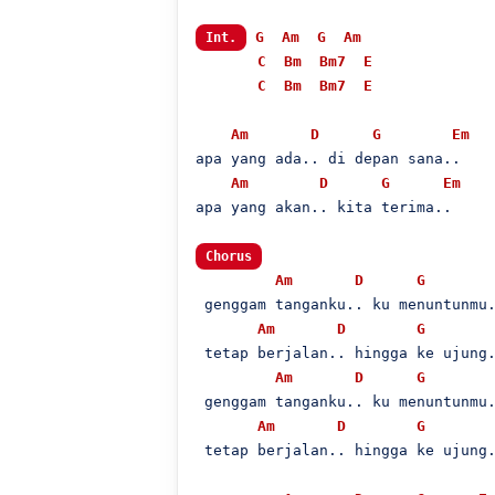
G
Am
G
Am
Int.
C
Bm
Bm7
E
C
Bm
Bm7
E
Am
D
G
Em
apa yang ada.. di depan sana..

Am
D
G
Em
apa yang akan.. kita terima..

Chorus
Am
D
G
 genggam tanganku.. ku menuntunmu.
Am
D
G
 tetap berjalan.. hingga ke ujung.
Am
D
G
 genggam tanganku.. ku menuntunmu.
Am
D
G
 tetap berjalan.. hingga ke ujung.