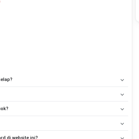
m
Gelap?
C, Bm, E, Bm7, Am, D, G, Em, Cm
. Versi chord ini telah
ainkan oleh pemula maupun gitaris yang ingin belajar
kan oleh
David Bayu
. Pada halaman ini tersedia versi chord
cok?
 mengubah alur lagu.
Tidak ada satu pola strumming yang wajib digunakan. Sebagai acuan, kamu dapat menggunakan pola
kemudian menyesuaikannya dengan tempo dan irama lagu
Gelap
.
dah disesuaikan dengan kunci dasar
C
. Jika ingin mengikuti nada
 di website ini?