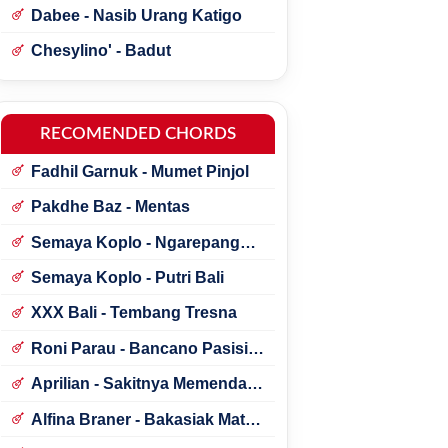
Dabee - Nasib Urang Katigo
Chesylino' - Badut
RECOMENDED CHORDS
Fadhil Garnuk - Mumet Pinjol
Pakdhe Baz - Mentas
Semaya Koplo - Ngarepang
Tresna
Semaya Koplo - Putri Bali
XXX Bali - Tembang Tresna
Roni Parau - Bancano Pasisia
Salatan
Aprilian - Sakitnya Memendam
Cinta
Alfina Braner - Bakasiak Mato
Mamandang