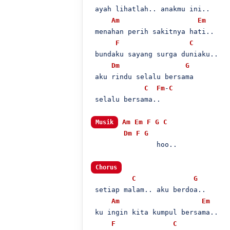
 ayah lihatlah.. anakmu ini..

Am
Em
 menahan perih sakitnya hati..

F
C
 bundaku sayang surga duniaku..

Dm
G
 aku rindu selalu bersama

C
Fm
-
C
 selalu bersama..

Am
Em
F
G
C
Musik
Dm
F
G
                hoo..

Chorus
C
G
 setiap malam.. aku berdoa..

Am
Em
 ku ingin kita kumpul bersama..

F
C