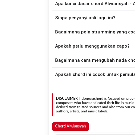
Apa kunci dasar chord Alwiansyah -
Lagu
Ayah Bunda Jangan Berpisah
meng
Siapa penyanyi asli lagu ini?
chord ini telah disederhanakan sehingga
belajar memainkan lagu ini.
Lagu
Ayah Bunda Jangan Berpisah
merup
Bagaimana pola strumming yang co
tersedia versi chord g
Apakah perlu menggunakan capo?
Down - Down - Up - Up - Down - Up
Bunda Jangan Berpisah
.
Tidak selalu. Chord pada halaman ini su
Bagaimana cara mengubah nada chord
nada asli penyanyi, kamu dapat me
kebutuhan.
Gunakan tombol
Transpose (atas)
untuk
Apakah chord ini cocok untuk pemul
nada. Seluruh chord akan berubah secara otomatis tanpa mengubah lirik sehingga kamu dapat
menyesuaikannya dengan jangkauan 
Ya. Versi chord gitar
Ayah Bunda Jangan 
DISCLAIMER
Indonesiachord is focused on provid
composers who have dedicated their life in music in
derived from trusted sources and also from our con
authors, artists, and music labels.
Chord Alwiansyah