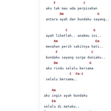
F
C
 aku tak mau ada perpisahan

Dm
G
 antara ayah dan bundaku sayang..

C
G
 ayah lihatlah.. anakmu ini..

Am
Em
 menahan perih sakitnya hati..

F
C
 bundaku sayang surga duniaku..

Dm
G
 aku rindu selalu bersama

C
Fm
-
C
 selalu bersama..

Am
aku ingin ayah bundaku

Em