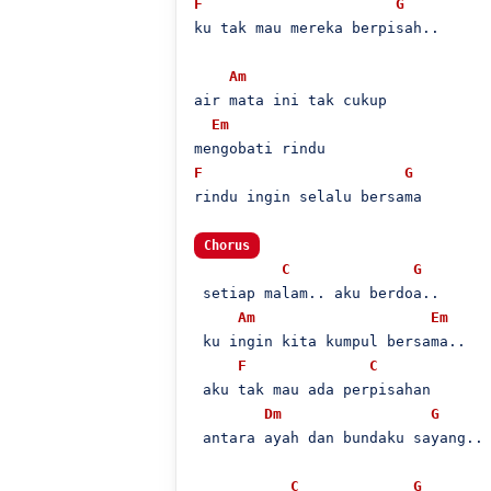
F
G
ku tak mau mereka berpisah..

Am
air mata ini tak cukup

Em
F
G
rindu ingin selalu bersama

Chorus
C
G
 setiap malam.. aku berdoa..

Am
Em
 ku ingin kita kumpul bersama..

F
C
 aku tak mau ada perpisahan

Dm
G
 antara ayah dan bundaku sayang..

C
G