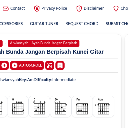
Contact
Privacy Police
Disclaimer
Cho
CCESSORIES
GUITAR TUNER
REQUEST CHORD
SUBMIT C
h
Alwiansyah - Ayah Bunda Jangan Berpisah
ah Bunda Jangan Berpisah Kunci Gitar
AUTOSCROLL
lwiansyah
Key
:
Am
Difficulty
:
Intermediate