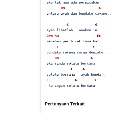
 aku tak mau ada perpisahan

Dm
G
 antara ayah dan bundaku sayang..

C
G
 ayah lihatlah.. anakmu ini..

-
G#m
Am
Em
 menahan perih sakitnya hati..

F
C
 bundaku sayang surga duniaku..

Dm
G
 aku rindu selalu bersama

F
G
 selalu bersama.. ayah bunda..

F
G
C
  ku ingin selalu bersama..
Pertanyaan Terkait