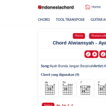
Home
CHORD
TOOL TRANSPOSE
GUITAR A
Home
Alwiansya
Chord Alwiansyah - Ay
Song
:
Ayah Bunda Jangan Berpisah
Artist
:
A
Chord yang digunakan (
9
)
Am
Em
F
E
Intro