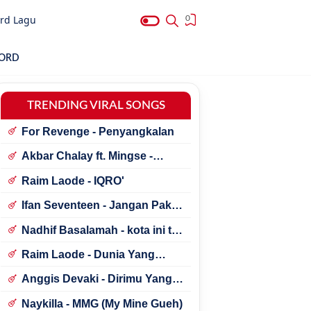
rd Lagu
0
HORD
TRENDING VIRAL SONGS
For Revenge - Penyangkalan
Akbar Chalay ft. Mingse -
Astaga Bercanda
Raim Laode - IQRO'
Ifan Seventeen - Jangan Paksa
Rindu (Beda)
Nadhif Basalamah - kota ini tak
sama tanpamu
Raim Laode - Dunia Yang
Nanti
Anggis Devaki - Dirimu Yang
Dulu
Naykilla - MMG (My Mine Gueh)