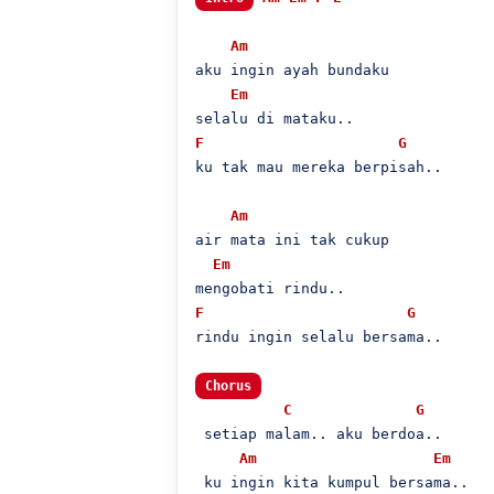
Am
aku ingin ayah bundaku

Em
F
G
ku tak mau mereka berpisah..

Am
air mata ini tak cukup

Em
F
G
rindu ingin selalu bersama..

Chorus
C
G
 setiap malam.. aku berdoa..

Am
Em
 ku ingin kita kumpul bersama..
