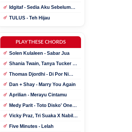
Idgitaf - Sedia Aku Sebelum
Hujan
TULUS - Teh Hijau
PLAY THESE CHORDS
Solen Kulaleen - Sabar Jua
Shania Twain, Tanya Tucker -
Little Miss Twain
Thomas Djordhi - Di Por Ni
Udan
Dan + Shay - Marry You Again
Aprilian - Merayu Cintamu
Medy Parit - Toto Disko' One
Tik Tok
Vicky Praz, Tri Suaka X Nabila
Maharani - Mecucu
Five Minutes - Lelah