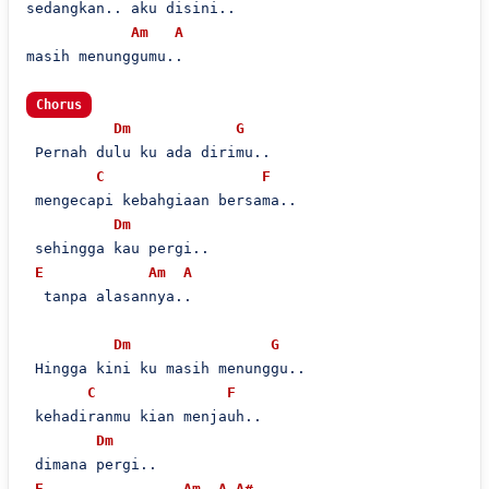
sedangkan.. aku disini..

Am
A
masih menunggumu..

Chorus
Dm
G
 Pernah dulu ku ada dirimu..

C
F
 mengecapi kebahgiaan bersama..

Dm
 sehingga kau pergi..

E
Am
A
  tanpa alasannya..

Dm
G
 Hingga kini ku masih menunggu..

C
F
 kehadiranmu kian menjauh..

Dm
 dimana pergi..

E
Am
A
A#