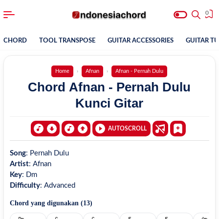
0
CHORD
TOOL TRANSPOSE
GUITAR ACCESSORIES
GUITAR T
Home
Afnan
Afnan - Pernah Dulu
Chord Afnan - Pernah Dulu
Kunci Gitar
AUTOSCROLL
Song
:
Pernah Dulu
Artist
:
Afnan
Key
:
Dm
Difficulty
:
Advanced
Chord yang digunakan (
13
)