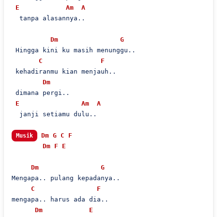
E
Am
A
  tanpa alasannya..

Dm
G
 Hingga kini ku masih menunggu..

C
F
 kehadiranmu kian menjauh..

Dm
 dimana pergi..

E
Am
A
  janji setiamu dulu..

Dm
G
C
F
Musik
Dm
F
E
Dm
G
Mengapa.. pulang kepadanya..

C
F
mengapa.. harus ada dia..

Dm
E