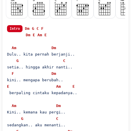
Dm
G
C
F
Intro
Dm
E
Am
E
Am
Dm
Dulu.. kita pernah berjanji..

G
C
setia.. hingga akhir nanti..

F
Dm
E
Am
E
 berpaling cintaku kepadanya..

Am
Dm
Kini.. kemana kau pergi..

G
C
sedangkan.. aku menanti..
