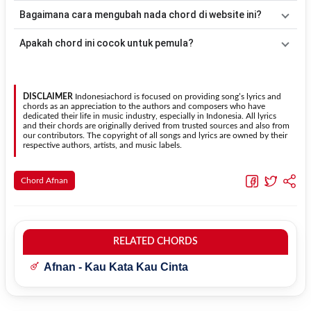
Down - Up
kemudian menyesuaikannya dengan tempo dan irama
Tidak selalu. Chord pada halaman ini sudah disesuaikan dengan
Bagaimana cara mengubah nada chord di website ini?
lagu
Pernah Dulu
.
kunci dasar
Dm
. Jika ingin mengikuti nada asli penyanyi, kamu
dapat menggunakan fitur
Transpose
atau menambahkan capo
Gunakan tombol
Transpose (atas)
untuk menaikkan nada dan
Apakah chord ini cocok untuk pemula?
sesuai kebutuhan.
Transpose (bawah)
untuk menurunkan nada. Seluruh chord akan
berubah secara otomatis tanpa mengubah lirik sehingga kamu
Ya. Versi chord gitar
Pernah Dulu
pada halaman ini menggunakan
dapat menyesuaikannya dengan jangkauan suara.
kunci yang lebih sederhana sehingga lebih mudah dipelajari oleh
pemula tanpa menghilangkan struktur dasar lagu.
DISCLAIMER
Indonesiachord is focused on providing song’s lyrics and
chords as an appreciation to the authors and composers who have
dedicated their life in music industry, especially in Indonesia. All lyrics
and their chords are originally derived from trusted sources and also from
our contributors. The copyright of all songs and lyrics are owned by their
respective authors, artists, and music labels.
Chord Afnan
RELATED CHORDS
Afnan - Kau Kata Kau Cinta