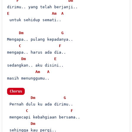
F
Dm
E
Am
A
 untuk sehidup semati..

Dm
G
Mengapa.. pulang kepadanya..

C
F
mengapa.. harus ada dia..

Dm
E
sedangkan.. aku disini..

Am
A
masih menunggumu..

Chorus
Dm
G
 Pernah dulu ku ada dirimu..

C
F
 mengecapi kebahgiaan bersama..

Dm
 sehingga kau pergi..
