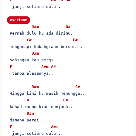
  janji setiamu dulu..

overtune
D#m
G#
 Pernah dulu ku ada dirimu..

C#
F#
 mengecapi kebahgiaan bersama..

D#m
 sehingga kau pergi..

F
A#m
A#
  tanpa alasannya..

D#m
G#
 Hingga kini ku masih menunggu..

C#
F#
 kehadiranmu kian menjauh..

D#m
 dimana pergi..

F
A#m
  janji setiamu dulu..
